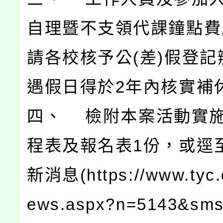
自理暨不支領代課鐘點費
請各校核予公(差)假登記
遇假日得於2年內核實補
四、 檢附本案活動實
程表及報名表1份，或逕
新消息(https://www.tyc.
ews.aspx?n=5143&sms