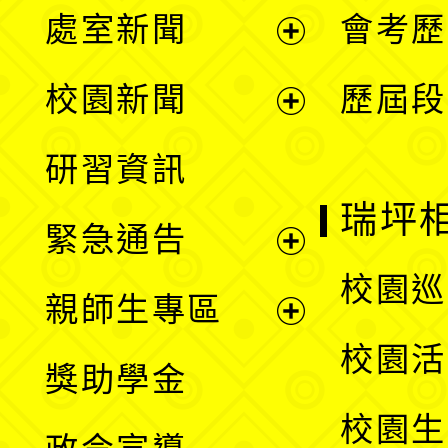
處室新聞
會考歷
展
校園新聞
歷屆段
開
展
研習資訊
選
開
瑞坪
緊急通告
單
選
展
校園巡
親師生專區
單
開
展
校園活
獎助學金
選
開
校園生