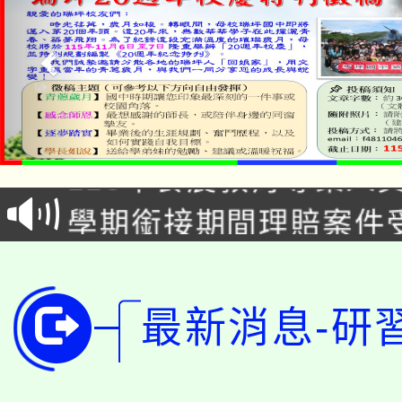
淨零綠生活教案入校路
115年食農教育專業人
會
學期銜接期間理賠案件
程
淨零綠領人才培育課程
學籍身 分審查程序及
公告本校115學年度第1
版
最新消息-研
「2026金融保險知識
代理(課)教師甄選結果(
桃園市115學年度學生
車」活動