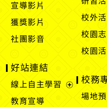
研習活
宣導影片
單
選
開
校外活
獲獎影片
單
選
校園志
社團影音
單
校園活
好站連結
校務
線上自主學習
展
場地預
教育宣導