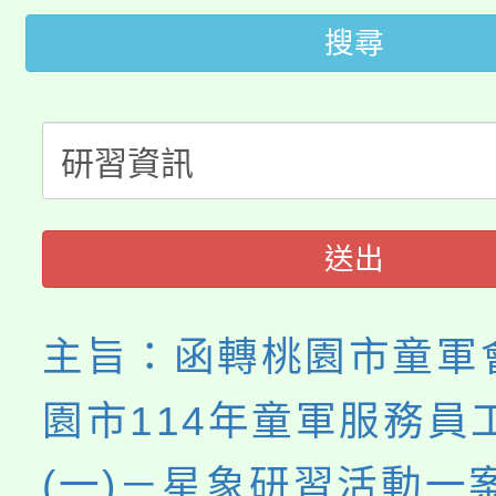
桃園市115學年度學生
搜尋
車」活動
公告本校115學年度第
生本土語及新住民語歌
公告本校115學年度第
代理(課)教師甄選結果(
轉知中國文化大學推廣
代理(課)教師甄選結果(
送出
《TA101》溝通分析
程，歡迎學生輔導中心
主旨：函轉桃園市童軍
心理、諮商輔導、社會
園市114年童軍服務員
系所師生報名參加。
(一)－星象研習活動一