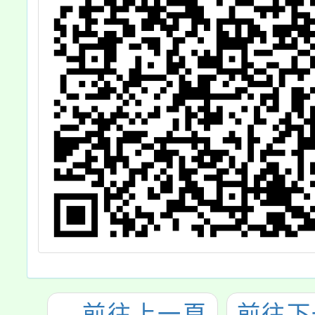
←
前往上一頁
前往下