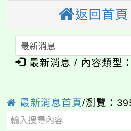
公告本校115學年度第
返回首頁
生本土語及新住民語歌
公告本校115學年度第
代理(課)教師甄選結果(
轉知中國文化大學推廣
代理(課)教師甄選結果(
淨零綠生活教案入校路
《TA101》溝通分析
最新消息 / 內容類型
115年食農教育專業人
會
程，歡迎學生輔導中心
學期銜接期間理賠案件
程
心理、諮商輔導、社會
淨零綠領人才培育課程
學籍身 分審查程序及
最新消息首頁
/瀏覽：39
系所師生報名參加。
公告本校115學年度第1
版
「2026金融保險知識
代理(課)教師甄選結果(