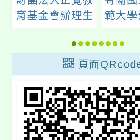
及
財團法人正覺教
有關國
育基金會辦理生
範大學
師
命教育教師研習
源教育
活動「生命的圓
教師研
滿--尋覓教師的
場次，
頁面QRcod
春天」，歡迎參
意核予
加。
登