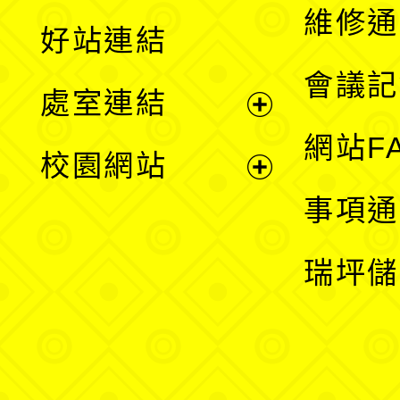
開
維修通
好站連結
選
會議記
處室連結
單
展
網站F
校園網站
開
展
事項通
選
開
瑞坪儲
單
選
單