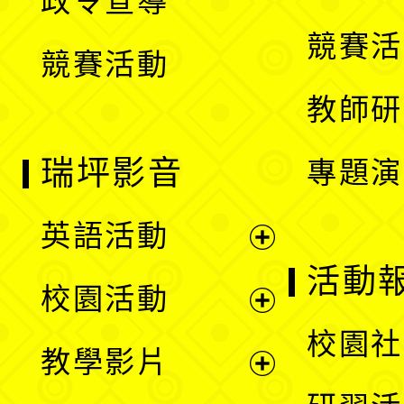
政令宣導
單
選
競賽活
競賽活動
單
教師研
瑞坪影音
專題演
英語活動
展
活動
校園活動
開
展
校園社
教學影片
選
開
展