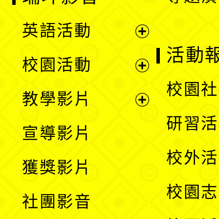
英語活動
展
活動
校園活動
開
展
校園社
教學影片
選
開
展
研習活
宣導影片
單
選
開
校外活
獲獎影片
單
選
校園志
社團影音
單