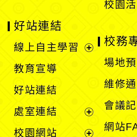
校園活
好站連結
校務
線上自主學習
展
場地預
教育宣導
開
維修通
好站連結
選
會議記
處室連結
單
展
網站F
校園網站