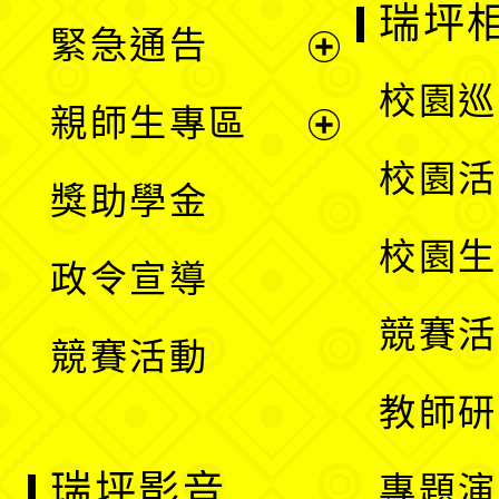
開
瑞坪
緊急通告
單
選
展
校園巡
親師生專區
單
開
展
校園活
獎助學金
選
開
校園生
政令宣導
單
選
競賽活
競賽活動
單
教師研
瑞坪影音
專題演