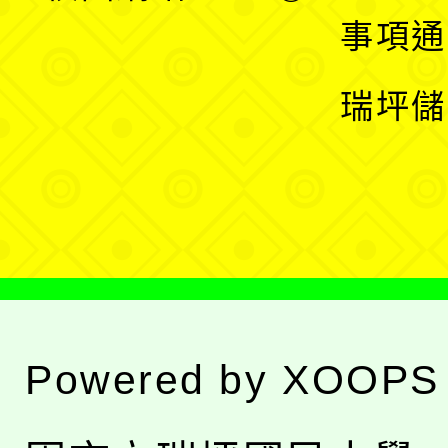
開
展
事項通
選
開
瑞坪儲
單
選
單
Powered by
XOOPS