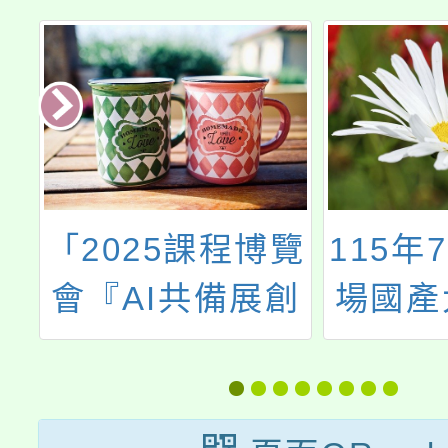
5
「2025課程博覽
115年
會『AI共備展創
場國產
及
新自主學習領未
講師研
，
來』」
。