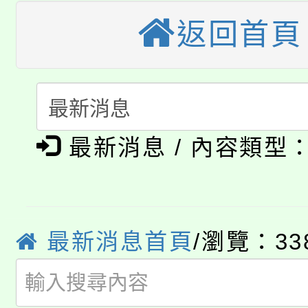
桃園市115學年度學生
車」活動
返回首頁
公告本校115學年度第
生本土語及新住民語歌
公告本校115學年度第
代理(課)教師甄選結果(
轉知中國文化大學推廣
代理(課)教師甄選結果(
淨零綠生活教案入校路
最新消息 / 內容類型
《TA101》溝通分析
115年食農教育專業人
會
程，歡迎學生輔導中心
學期銜接期間理賠案件
程
心理、諮商輔導、社會
最新消息首頁
/瀏覽：33
淨零綠領人才培育課程
學籍身 分審查程序及
系所師生報名參加。
公告本校115學年度第1
版