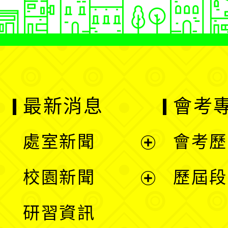
最新消息
會考
處室新聞
會考歷
展
校園新聞
歷屆段
開
展
研習資訊
選