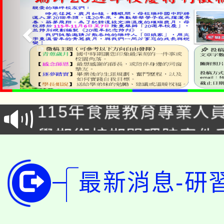
淨零綠生活教案入校路
115年食農教育專業人
會
學期銜接期間理賠案件
程
淨零綠領人才培育課程
學籍身 分審查程序及
最新消息-研
公告本校115學年度第1
版
「2026金融保險知識
代理(課)教師甄選結果(