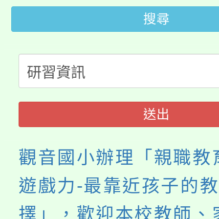
「2026金融保險知識
代理(課)教師甄選結果(
搜尋
桃園市115學年度學生
車」活動
公告本校115學年度第
生本土語及新住民語歌
公告本校115學年度第
代理(課)教師甄選結果(
轉知中國文化大學推廣
代理(課)教師甄選結果(
送出
《TA101》溝通分析
觀音國小辦理「親職教
程，歡迎學生輔導中心
遊戲力-最靠近孩子的
心理、諮商輔導、社會
擇」，歡迎本校教師、
系所師生報名參加。