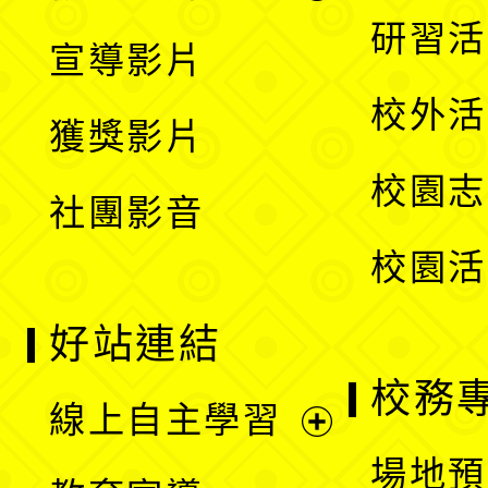
選
開
展
研習活
宣導影片
單
選
開
校外活
獲獎影片
單
選
校園志
社團影音
單
校園活
好站連結
校務
線上自主學習
展
場地預