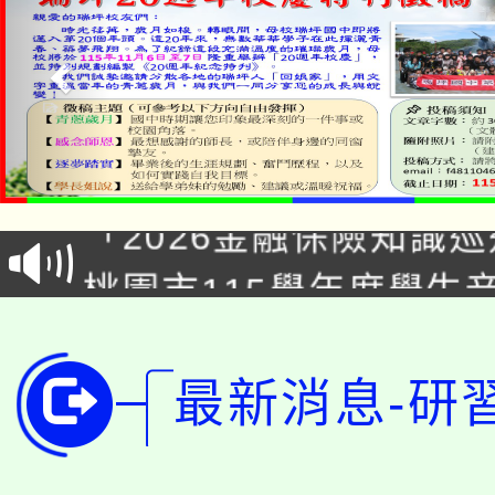
公告本校115學年度第1
「2026金融保險知識
代理(課)教師甄選結果(
桃園市115學年度學生
車」活動
公告本校115學年度第
生本土語及新住民語歌
公告本校115學年度第
代理(課)教師甄選結果(
最新消息-研
轉知中國文化大學推廣
代理(課)教師甄選結果(