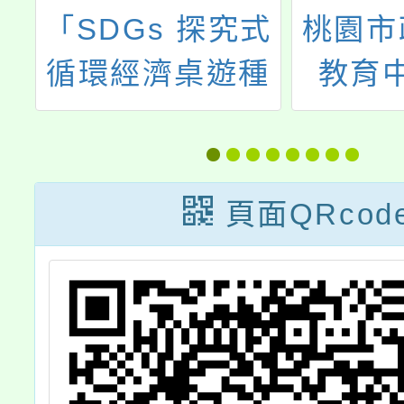
國
「SDGs 探究式
桃園市
及
循環經濟桌遊種
教育
程
子教師工作坊」
「11
程
教師研習
家庭教
能研習
頁面QRcod
師溝
2」，
們報