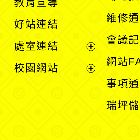
教育宣導
開
維修通
好站連結
選
會議記
處室連結
單
展
網站F
校園網站
開
展
事項通
選
開
瑞坪儲
單
選
單