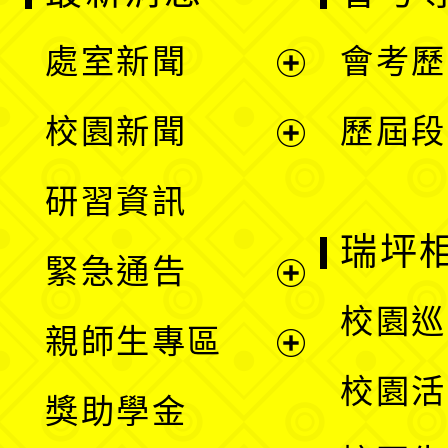
處室新聞
會考歷
展
校園新聞
歷屆段
開
展
研習資訊
選
開
瑞坪
緊急通告
單
選
展
校園巡
親師生專區
單
開
展
校園活
獎助學金
選
開