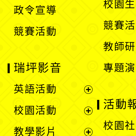
校園生
政令宣導
單
選
競賽活
競賽活動
單
教師研
瑞坪影音
專題演
英語活動
展
活動
校園活動
開
展
校園社
教學影片