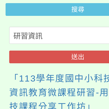
轉知中國文化大學推廣
代理(課)教師甄選結果(
搜尋
轉知苗栗縣政府辦理11
《TA101》溝通分析
桃園市115學年度學生
縣市「校園短影音徵選
程，歡迎學生輔導中心
「桃園市補助參觀特色
要點
門員」簡章及活動海報
心理、諮商輔導、社會
115年度「教育部表揚
展演活動實施計畫」
踴躍報名參加。
系所師生報名參加。
送出
義教育推展貢獻獎」
「113學年度國中小科
資訊教育微課程研習-
技課程分享工作坊」