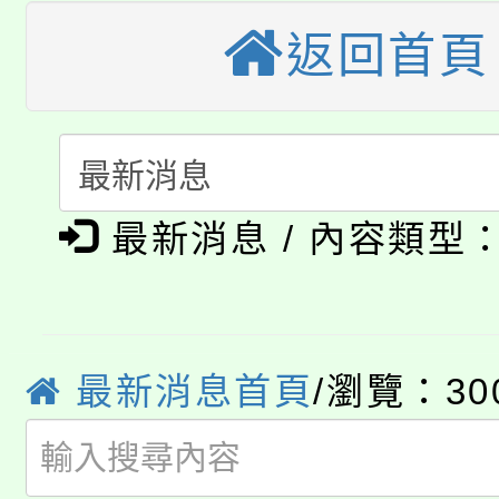
轉知苗栗縣政府辦理11
《TA101》溝通分析
返回首頁
桃園市115學年度學生
縣市「校園短影音徵選
程，歡迎學生輔導中心
「桃園市補助參觀特色
要點
門員」簡章及活動海報
心理、諮商輔導、社會
115年度「教育部表揚
展演活動實施計畫」
踴躍報名參加。
系所師生報名參加。
公告本校115學年度第1
義教育推展貢獻獎」
最新消息 / 內容類型
「2026金融保險知識
代理(課)教師甄選結果(
桃園市115學年度學生
車」活動
公告本校115學年度第
最新消息首頁
/瀏覽：30
生本土語及新住民語歌
公告本校115學年度第
代理(課)教師甄選結果(