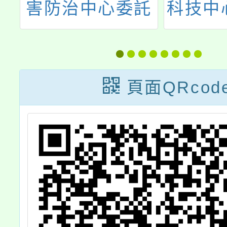
生
害防治中心委託
科技中心
習
社團法人榮欣社
月份教
圓
會福利服務促進
的
協會辦理「113
頁面QRcod
參
年家庭暴力暨性
侵害防治業務責
任通報人員暨臺
灣親密關係暴力
危險評估表教育