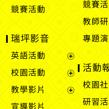
競賽活
競賽活動
單
教師研
瑞坪影音
專題演
英語活動
展
活動
校園活動
開
展
校園社
教學影片
選
開
展
研習活
宣導影片
單