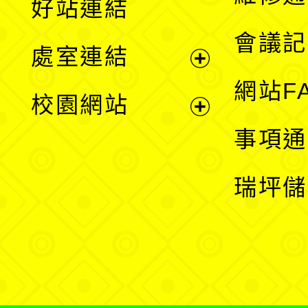
好站連結
選
會議記
處室連結
單
展
網站F
校園網站
開
展
事項通
選
開
瑞坪儲
單
選
單