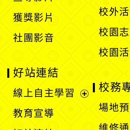
選
開
校外活
獲獎影片
單
選
校園志
社團影音
單
校園活
好站連結
校務
線上自主學習
展
場地預
教育宣導
開
維修通