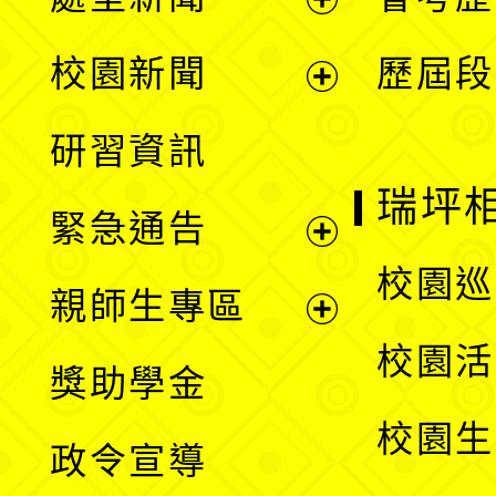
展
校園新聞
歷屆段
開
展
研習資訊
選
開
瑞坪
緊急通告
單
選
展
校園巡
親師生專區
單
開
展
校園活
獎助學金
選
開
校園生
政令宣導
單
選