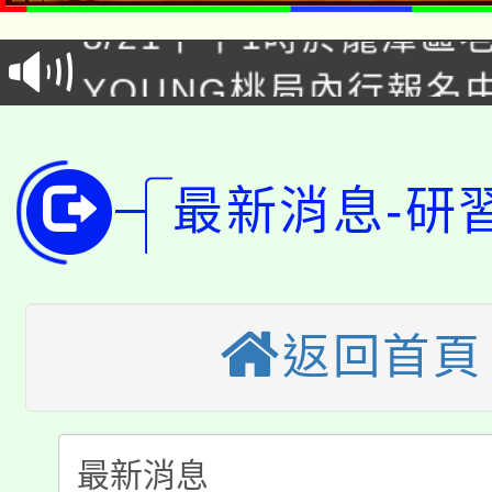
8/21下午1時於龍潭區
場熱烈登場!
YOUNG桃局內行報名
徵才活動。
8月14至27日，桃園
局官網。
115年桃園市運動會8/1
開!
最新消息-研
桃園市低收入戶享有免
田徑場及游泳池舉行。
大園自造教育及科技中心
視費優惠，中低收入戶
大溪自造教育及科技中心
返回首頁
份教師增能研習
半價優惠，詳情可洽有
淨零綠生活教案入校路
份教師研習
者。
115年食農教育專業人
會