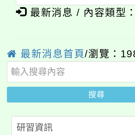
「本色祭」8/29、30
程
最新消息 / 內容類型
8/21下午1時於龍潭區
場熱烈登場!
YOUNG桃局內行報名
徵才活動。
8月14至27日，桃園
局官網。
最新消息首頁
/瀏覽：19
115年桃園市運動會8/1
開!
桃園市低收入戶享有免
田徑場及游泳池舉行。
搜尋
大園自造教育及科技中心
視費優惠，中低收入戶
大溪自造教育及科技中心
份教師增能研習
半價優惠，詳情可洽有
淨零綠生活教案入校路
份教師研習
者。