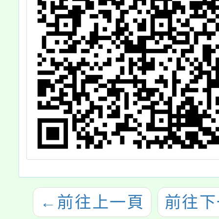
←
前往上一頁
前往下