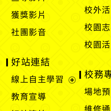
選
開
校外活
獲獎影片
單
選
校園志
社團影音
單
校園活
好站連結
校務
線上自主學習
展
場地預
教育宣導
開
維修通