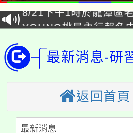
8/21下午1時於龍潭區
場熱烈登場!
YOUNG桃局內行報名
徵才活動。
8月14至27日，桃園
局官網。
115年桃園市運動會8/1
開!
最新消息-研
桃園市低收入戶享有免
田徑場及游泳池舉行。
大園自造教育及科技中心
視費優惠，中低收入戶
返回首頁
大溪自造教育及科技中心
份教師增能研習
半價優惠，詳情可洽有
淨零綠生活教案入校路
份教師研習
者。
115年食農教育專業人
會