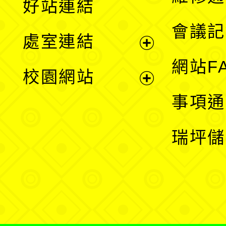
好站連結
選
會議記
處室連結
單
展
網站F
校園網站
開
展
事項通
選
開
瑞坪儲
單
選
單