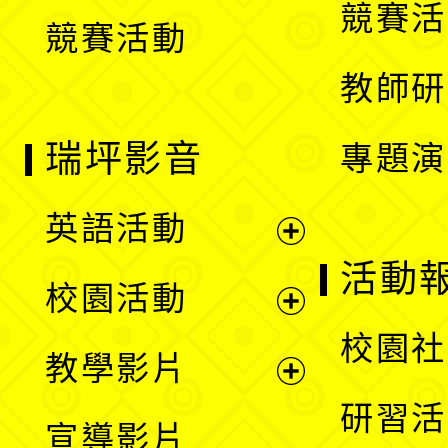
競賽活
競賽活動
單
教師研
瑞坪影音
專題演
英語活動
展
活動
校園活動
開
展
校園社
教學影片
選
開
展
研習活
宣導影片
單