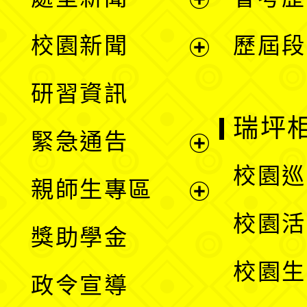
展
校園新聞
歷屆段
開
展
研習資訊
選
開
瑞坪
緊急通告
單
選
展
校園巡
親師生專區
單
開
展
校園活
獎助學金
選
開
校園生
政令宣導
單
選