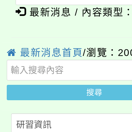
「本色祭」8/29、30
程
最新消息 / 內容類型
8/21下午1時於龍潭區
場熱烈登場!
YOUNG桃局內行報名
徵才活動。
8月14至27日，桃園
最新消息首頁
/瀏覽：20
局官網。
115年桃園市運動會8/1
開!
桃園市低收入戶享有免
田徑場及游泳池舉行。
搜尋
大園自造教育及科技中心
視費優惠，中低收入戶
大溪自造教育及科技中心
份教師增能研習
半價優惠，詳情可洽有
淨零綠生活教案入校路
份教師研習
者。