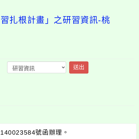
跨域統整智慧學習扎根
開
啟
上
方
區
塊