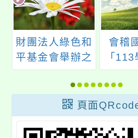
和
會稽國中辦理
114
之
「113學年度教
小學數
育
育優先區親職教
進方案
育講座~如何教
能研習「
養情緒起伏不定
Teach
頁面QRcod
青春期孩子」，
歡迎本校教師和