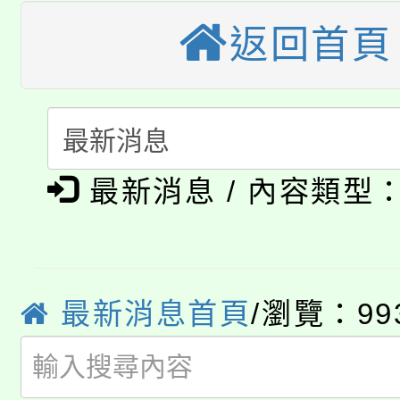
公告本校115學年度第
生本土語及新住民語歌
返回首頁
公告本校115學年度第
代理(課)教師甄選結果(
轉知中國文化大學推廣
代理(課)教師甄選結果(
淨零綠生活教案入校路
《TA101》溝通分析
最新消息 / 內容類型
115年食農教育專業人
會
程，歡迎學生輔導中心
學期銜接期間理賠案件
程
心理、諮商輔導、社會
淨零綠領人才培育課程
學籍身 分審查程序及
最新消息首頁
/瀏覽：99
系所師生報名參加。
公告本校115學年度第1
版
「2026金融保險知識
代理(課)教師甄選結果(