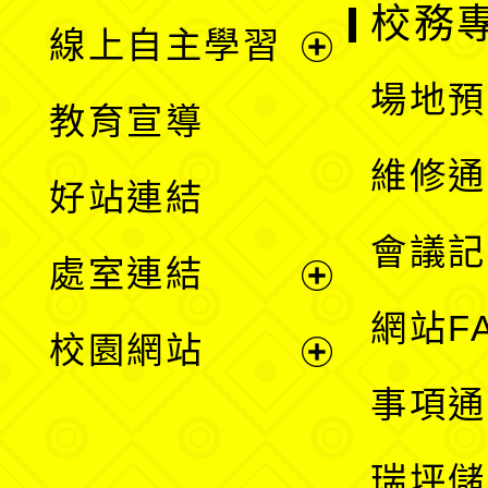
校務
線上自主學習
展
場地預
教育宣導
開
維修通
好站連結
選
會議記
處室連結
單
展
網站F
校園網站
開
展
事項通
選
開
瑞坪儲