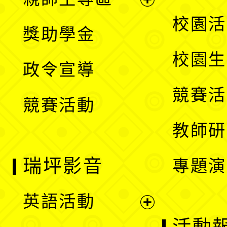
單
開
展
校園活
獎助學金
選
開
校園生
政令宣導
單
選
競賽活
競賽活動
單
教師研
瑞坪影音
專題演
英語活動
展
活動