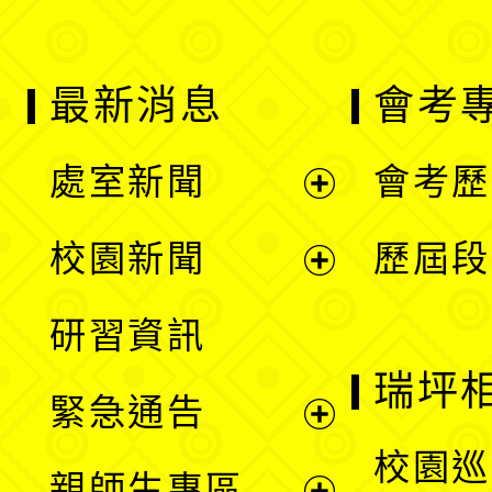
最新消息
會考
處室新聞
會考歷
展
校園新聞
歷屆段
開
展
研習資訊
選
開
瑞坪
緊急通告
單
選
展
校園巡
親師生專區