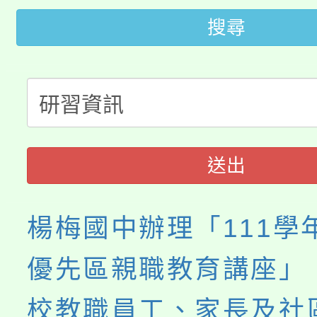
桃園市115學年度學生
車」活動
搜尋
公告本校115學年度第
生本土語及新住民語歌
公告本校115學年度第
代理(課)教師甄選結果(
轉知中國文化大學推廣
代理(課)教師甄選結果(
送出
《TA101》溝通分析
程，歡迎學生輔導中心
楊梅國中辦理「111學
心理、諮商輔導、社會
優先區親職教育講座」
系所師生報名參加。
校教職員工、家長及社