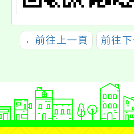
←
前往上一頁
前往下