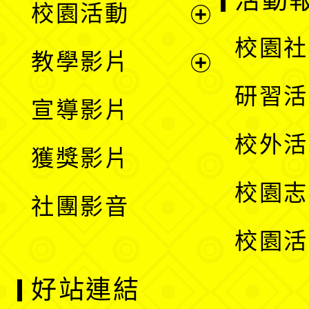
校園活動
開
展
校園社
教學影片
選
開
展
研習活
宣導影片
單
選
開
校外活
獲獎影片
單
選
校園志
社團影音
單
校園活
好站連結