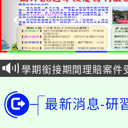
淨零綠生活教案入校路
115年食農教育專業人
會
學期銜接期間理賠案件
程
淨零綠領人才培育課程
學籍身 分審查程序及
公告本校115學年度第1
版
最新消息-研
「2026金融保險知識
代理(課)教師甄選結果(
桃園市115學年度學生
車」活動