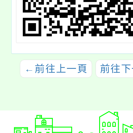
←
前往上一頁
前往下