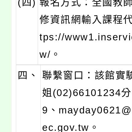
(四)
報名方式：全國教
修資訊網輸入課程代
tps://www1.inservi
w/。
四、
聯繫窗口：該館實
姐(02)66101234
9、mayday0621@m
ec.gov.tw。