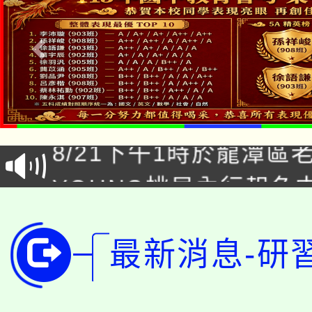
「本色祭」8/29、30
8/21下午1時於龍潭區
場熱烈登場!
YOUNG桃局內行報名
徵才活動。
8月14至27日，桃園
局官網。
115年桃園市運動會8/1
最新消息-研
開!
桃園市低收入戶享有免
田徑場及游泳池舉行。