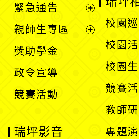
瑞坪
緊急通告
單
選
展
校園巡
親師生專區
單
開
展
校園活
獎助學金
選
開
校園生
政令宣導
單
選
競賽活
競賽活動
單
教師研
瑞坪影音
專題演