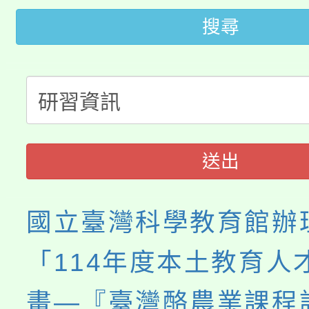
桃園市低收入戶享有免
田徑場及游泳池舉行。
搜尋
大園自造教育及科技中心
視費優惠，中低收入戶
大溪自造教育及科技中心
份教師增能研習
半價優惠，詳情可洽有
淨零綠生活教案入校路
份教師研習
者。
115年食農教育專業人
會
送出
程
國立臺灣科學教育館辦
「114年度本土教育人
畫—『臺灣酪農業課程