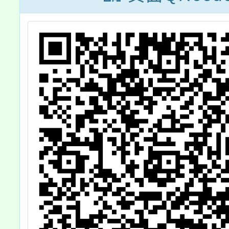
貴校踴躍參加
人」、
家長讀
「邁向
福」、
的二三
資訊，
參