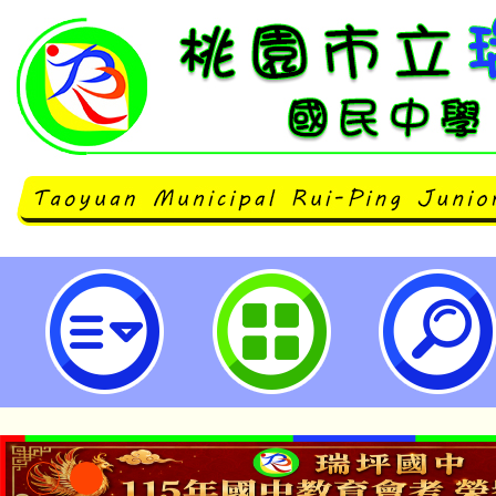
國立臺灣科學教育館辦理3場次「1
人才培育計畫—『臺灣酪農業課程
裡的鳥類殺手』及『海鮮與我』」教
立瑞坪國民中學