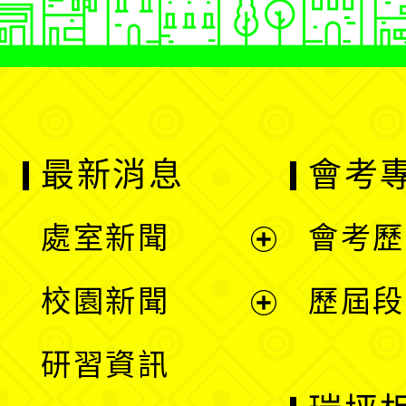
最新消息
會考
處室新聞
會考歷
展
校園新聞
歷屆段
開
展
研習資訊
選
開