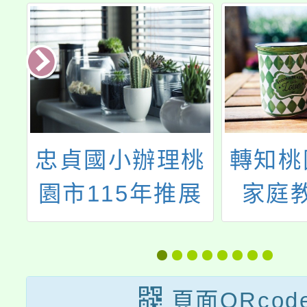
健
忠貞國小辦理桃
轉知桃
社
園市115年推展
家庭
生
「校園淨零綠生
「小桃
活」教案徵選暨
程資
獎勵計畫，鼓勵
「HE
頁面QRcod