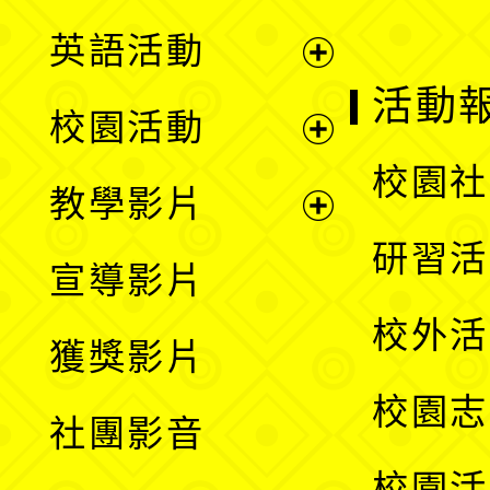
英語活動
展
活動
校園活動
開
展
校園社
教學影片
選
開
展
研習活
宣導影片
單
選
開
校外活
獲獎影片
單
選
校園志
社團影音
單
校園活