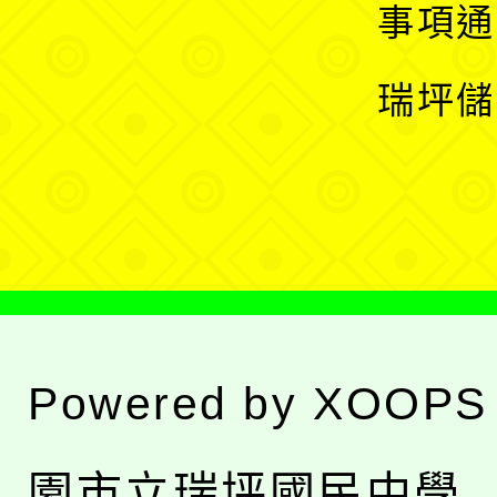
開
展
事項通
選
開
瑞坪儲
單
選
單
Powered by
XOOPS
園市立瑞坪國民中學