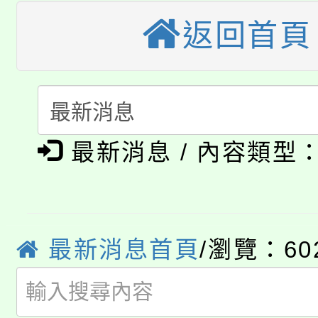
大園自造教育及科技中心
視費優惠，中低收入戶
返回首頁
大溪自造教育及科技中心
份教師增能研習
半價優惠，詳情可洽有
淨零綠生活教案入校路
份教師研習
者。
115年食農教育專業人
會
「本色祭」8/29、30
程
最新消息 / 內容類型
8/21下午1時於龍潭區
場熱烈登場!
YOUNG桃局內行報名
徵才活動。
最新消息首頁
/瀏覽：60
8月14至27日，桃園
局官網。
115年桃園市運動會8/1
開!