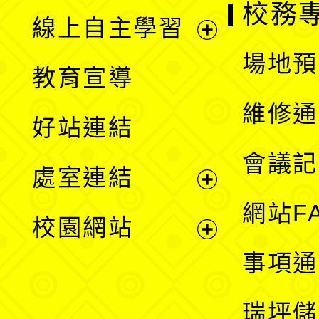
校務
線上自主學習
展
場地預
教育宣導
開
維修通
好站連結
選
會議記
處室連結
單
展
網站F
校園網站
開
展
事項通
選
開
瑞坪儲