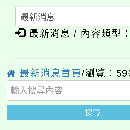
轉知中國文化大學推廣
代理(課)教師甄選結果(
淨零綠生活教案入校路
《TA101》溝通分析
115年食農教育專業人
會
最新消息 / 內容類型
程，歡迎學生輔導中心
學期銜接期間理賠案件
程
心理、諮商輔導、社會
淨零綠領人才培育課程
學籍身 分審查程序及
系所師生報名參加。
最新消息首頁
/瀏覽：59
公告本校115學年度第1
版
「2026金融保險知識
代理(課)教師甄選結果(
桃園市115學年度學生
車」活動
搜尋
公告本校115學年度第
生本土語及新住民語歌