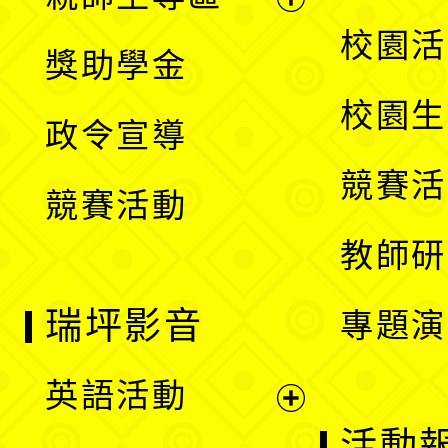
單
開
展
校園活
獎助學金
選
開
校園生
政令宣導
單
選
競賽活
競賽活動
單
教師研
瑞坪影音
專題演
英語活動
展
活動