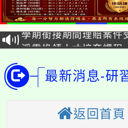
淨零綠生活教案入校路
115年食農教育專業人
會
學期銜接期間理賠案件
程
淨零綠領人才培育課程
學籍身 分審查程序及
公告本校115學年度第1
版
「2026金融保險知識
最新消息-研
代理(課)教師甄選結果(
桃園市115學年度學生
車」活動
公告本校115學年度第
生本土語及新住民語歌
返回首頁
公告本校115學年度第
代理(課)教師甄選結果(