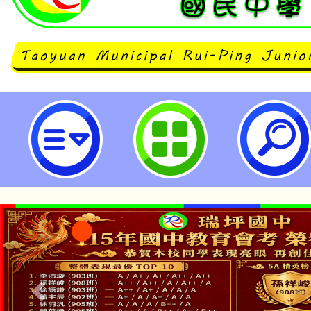
國立臺灣科學教育館辦理3場次「1
人才培育計畫—『臺灣酪農業課程
裡的鳥類殺手』及『海鮮與我』」教
立瑞坪國民中學