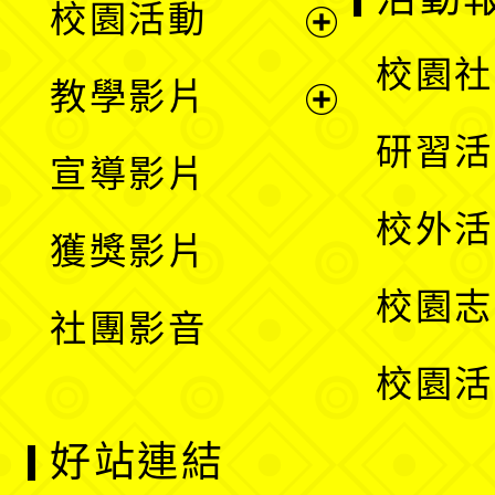
校園活動
開
展
校園社
教學影片
選
開
展
研習活
宣導影片
單
選
開
校外活
獲獎影片
單
選
校園志
社團影音
單
校園活
好站連結