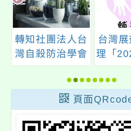
度
轉知社團法人台
台灣展
賞
灣自殺防治學會
理「20
訂於112年5月
網安全
27日下午辦理
路兒少
「第一線人員之
師研習
頁面QRcod
自殺防治守門人
份(如
訓練」(如附
迎報名