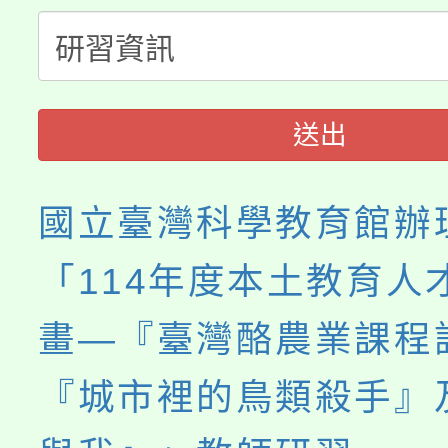
公告本校115學年度第
代理(課)教師甄選結果(
轉知中國文化大學推廣
代理(課)教師甄選結果(
《TA101》溝通分析
送出
程，歡迎學生輔導中心
國立臺灣科學教育館辦
心理、諮商輔導、社會
「114年度本土教育人
系所師生報名參加。
畫—『臺灣酪農業課程
『城市裡的鳥類殺手』