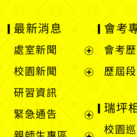
最新消息
會考
處室新聞
會考歷
展
校園新聞
歷屆段
開
展
研習資訊
選
開
瑞坪
緊急通告
單
選
展
校園巡
親師生專區