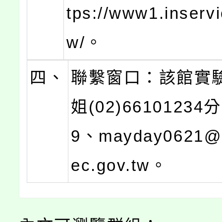
tps://www1.inservi
w/。
四、
聯繫窗口：該館實
姐(02)66101234
9、mayday0621@m
ec.gov.tw。