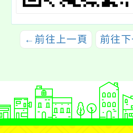
←
前往上一頁
前往下