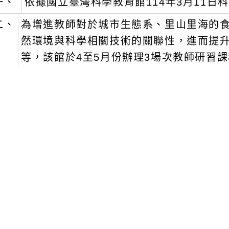
一、
依據國立臺灣科學教育館114年3月11日科實
二、
為增進教師對於城市生態系、里山里海的
然環境與科學相關技術的關聯性，進而提
等，該館於4至5月份辦理3場次教師研習
三、
課程資訊：
一)
「城市裡的鳥類殺手(窗殺與實作)」
１、
日期：4月12日(週六)13時30分至17
２、
地點：國立臺灣科學教育館 B1科學教
３、
課程代碼：4950117。
二)
「臺灣酪農業課程設計(羊奶為例)」
１、
日期：4月16日(週三)13時30分至17