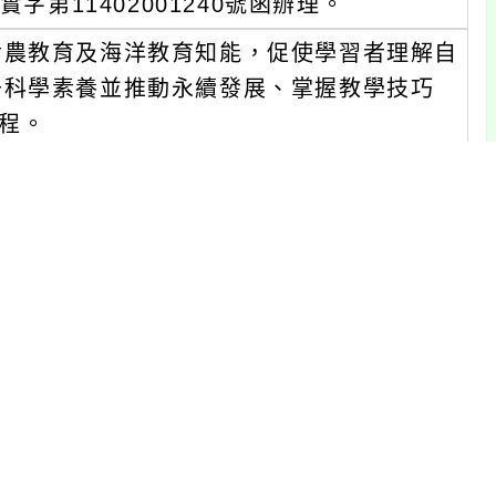
字第11402001240號函辦理。
食農教育及海洋教育知能，促使學習者理解自
升科學素養並推動永續發展、掌握教學技巧
課程。
：
時30分。
室R09。
：
時30分。