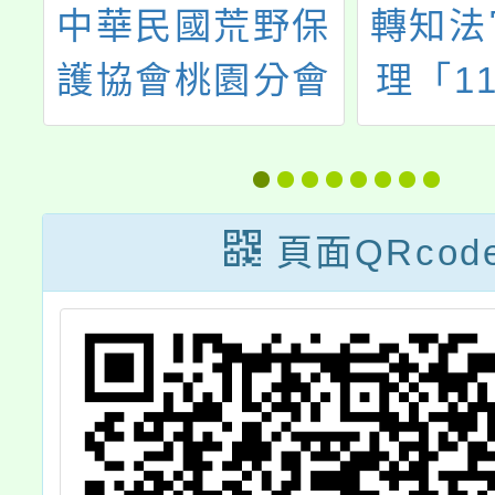
中
中華民國荒野保
轉知法
學
護協會桃園分會
理「1
力
辦理節能推廣講
教師法
講
座及工作坊
初階班
習）
頁面QRcod
訊，歡
教師報