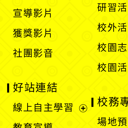
開
展
研習活
宣導影片
單
選
開
校外活
獲獎影片
單
選
校園志
社團影音
單
校園活
好站連結
校務
線上自主學習
展
場地預
教育宣導