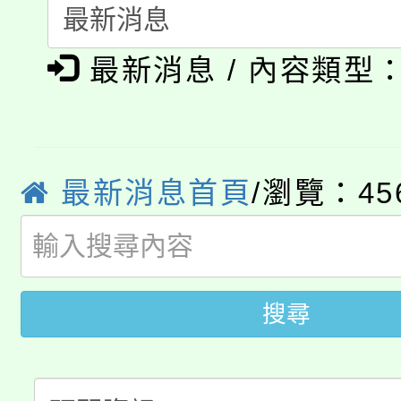
115年食農教育專業人
會
「本色祭」8/29、30
程
最新消息 / 內容類型
8/21下午1時於龍潭區
場熱烈登場!
YOUNG桃局內行報名
徵才活動。
8月14至27日，桃園
最新消息首頁
/瀏覽：45
局官網。
115年桃園市運動會8/1
開!
桃園市低收入戶享有免
田徑場及游泳池舉行。
搜尋
大園自造教育及科技中心
視費優惠，中低收入戶
大溪自造教育及科技中心
份教師增能研習
半價優惠，詳情可洽有