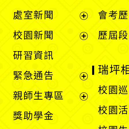
處室新聞
會考歷
展
校園新聞
歷屆段
開
展
研習資訊
選
開
瑞坪
緊急通告
單
選
展
校園巡
親師生專區
單
開
展
校園活
獎助學金
選
開