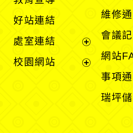
開
維修通
好站連結
選
會議記
處室連結
單
展
網站F
校園網站
開
展
事項通
選
開
瑞坪儲
單
選
單