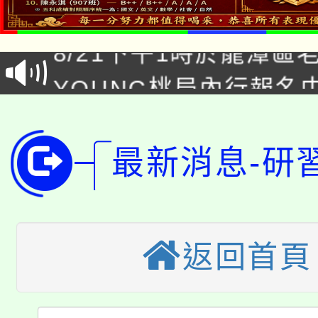
「本色祭」8/29、30
8/21下午1時於龍潭區
場熱烈登場!
YOUNG桃局內行報名
徵才活動。
8月14至27日，桃園
局官網。
115年桃園市運動會8/1
開!
最新消息-研
桃園市低收入戶享有免
田徑場及游泳池舉行。
大園自造教育及科技中心
視費優惠，中低收入戶
返回首頁
大溪自造教育及科技中心
份教師增能研習
半價優惠，詳情可洽有
淨零綠生活教案入校路
份教師研習
者。