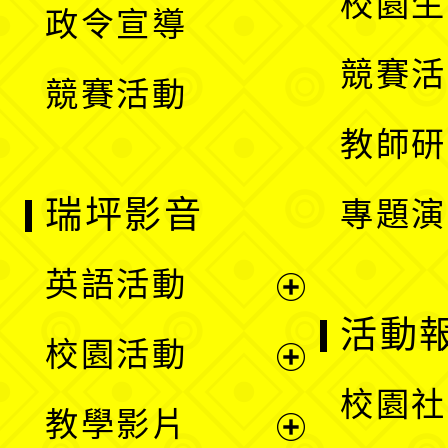
校園生
政令宣導
單
選
競賽活
競賽活動
單
教師研
瑞坪影音
專題演
英語活動
展
活動
校園活動
開
展
校園社
教學影片
選