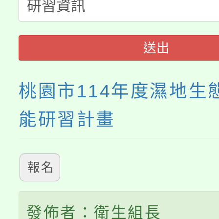
淨零綠生活教案入校路
份教師研習
者。
115年食農教育專業人
會
送出
程
桃園市114年度濕地生
能研習計畫
報名
發佈者：衛生組長