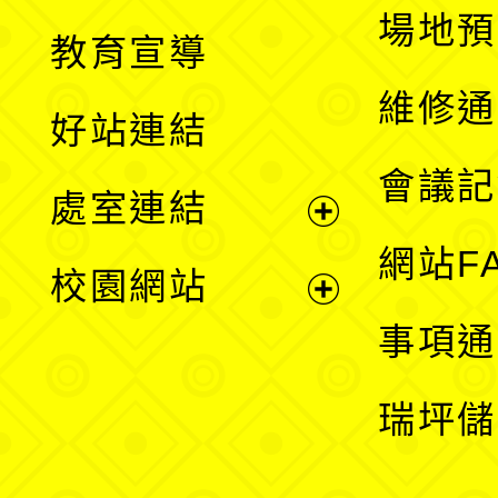
展
場地預
教育宣導
開
維修通
好站連結
選
會議記
處室連結
單
展
網站F
校園網站
開
展
事項通
選
開
瑞坪儲
單
選