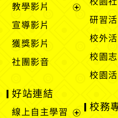
展
校園社
教學影片
選
開
展
研習活
宣導影片
單
選
開
校外活
獲獎影片
單
選
校園志
社團影音
單
校園活
好站連結
校務
線上自主學習