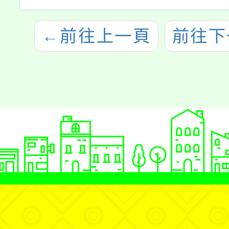
←
前往上一頁
前往下