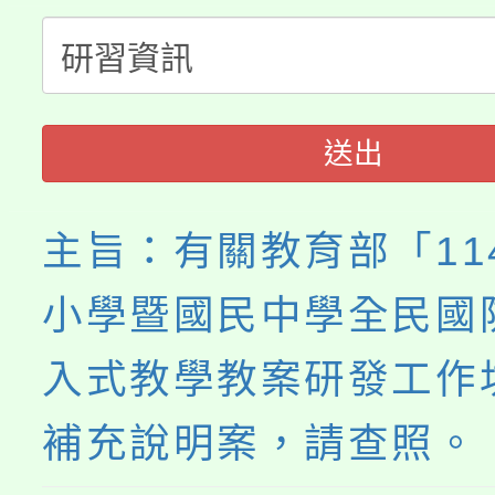
公告本校115學年度第
生本土語及新住民語歌
公告本校115學年度第
代理(課)教師甄選結果(
轉知中國文化大學推廣
代理(課)教師甄選結果(
送出
《TA101》溝通分析
程，歡迎學生輔導中心
主旨：有關教育部「11
心理、諮商輔導、社會
小學暨國民中學全民國
系所師生報名參加。
入式教學教案研發工作
補充說明案，請查照。