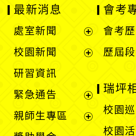
最新消息
會考
處室新聞
會考歷
展
校園新聞
歷屆段
開
展
研習資訊
選
開
瑞坪
緊急通告
單
選
展
校園巡
親師生專區
單
開
展
校園活