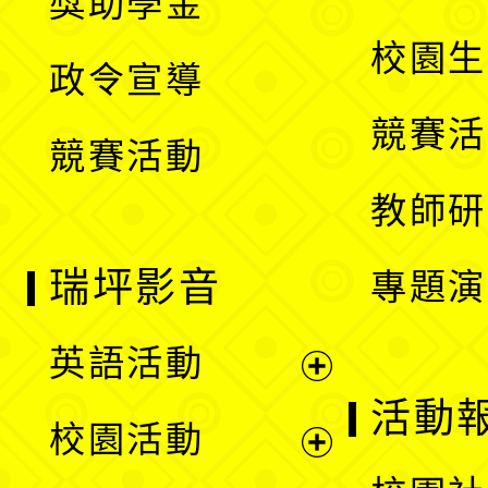
獎助學金
選
開
校園生
政令宣導
單
選
競賽活
競賽活動
單
教師研
瑞坪影音
專題演
英語活動
展
活動
校園活動
開