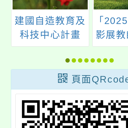
農
建國自造教育及
「202
人
科技中心計畫
影展教
甄
114學年度七月
活
份教師增能研習
頁面QRcod