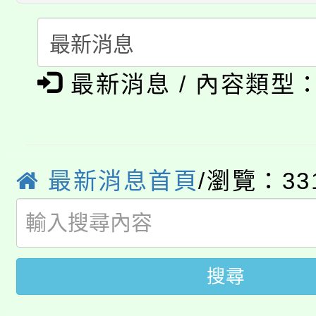
公告本校115學年度第
代理(課)教師甄選結果(
轉知中國文化大學推廣
代理(課)教師甄選結果(
淨零綠生活教案入校路
《TA101》溝通分析
最新消息 / 內容類型
115年食農教育專業人
會
程，歡迎學生輔導中心
學期銜接期間理賠案件
程
心理、諮商輔導、社會
淨零綠領人才培育課程
最新消息首頁
/瀏覽：33
學籍身 分審查程序及
系所師生報名參加。
公告本校115學年度第1
版
「2026金融保險知識
代理(課)教師甄選結果(
搜尋
桃園市115學年度學生
車」活動