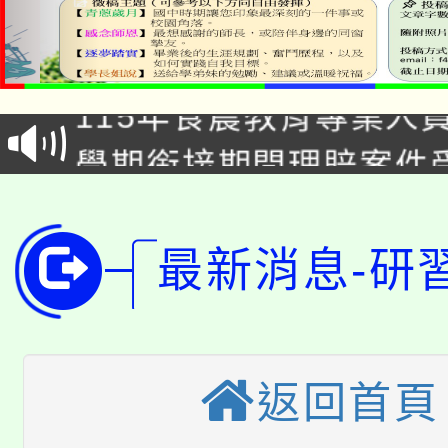
淨零綠生活教案入校路
115年食農教育專業人
會
學期銜接期間理賠案件
程
淨零綠領人才培育課程
學籍身 分審查程序及
公告本校115學年度第1
最新消息-研
版
「2026金融保險知識
代理(課)教師甄選結果(
桃園市115學年度學生
車」活動
返回首頁
公告本校115學年度第
生本土語及新住民語歌