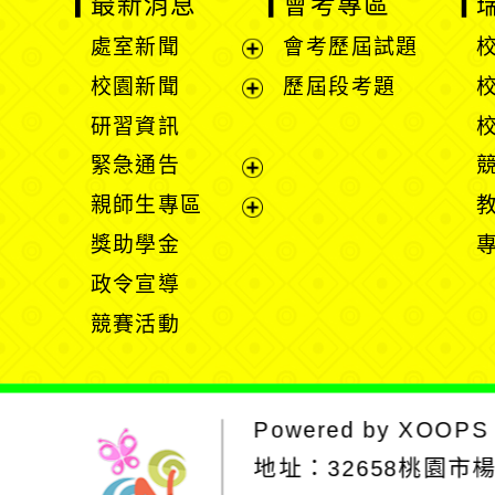
最新消息
會考專區
處室新聞
會考歷屆試題
展
校園新聞
歷屆段考題
開
展
研習資訊
選
開
緊急通告
單
選
展
親師生專區
單
開
展
獎助學金
選
開
政令宣導
單
選
競賽活動
單
Powered by
XOOPS
地址：
32658桃園市