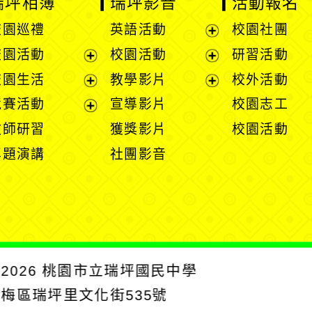
瑞坪相簿
瑞坪影音
活動報名
校園巡禮
英語活動
校園社團
展
校園活動
校園活動
研習活動
開
展
展
校園生活
教學影片
校外活動
選
開
開
展
展
競賽活動
宣導影片
校園志工
單
選
選
開
開
展
教師研習
獲獎影片
校園活動
單
單
選
選
開
專題演講
社團影音
單
單
選
單
2026
桃園市立瑞坪國民中學
楊梅區瑞坪里文化街535號