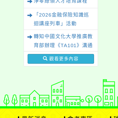
淨零綠領人才培育課程
「2026金融保險知識巡
迴講座列車」活動
轉知中國文化大學推廣教
育部辦理《TA101》溝通
分析基礎認證課程，歡迎
觀看更多內容
學生輔導中心人員，以及
心理、諮商輔導、社會工
作等相關系所師生報名參
加。