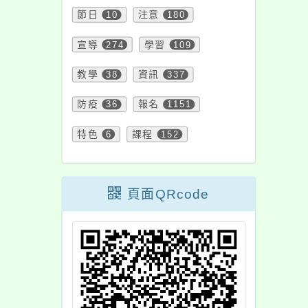
報名參加。
節日
10
注意
180
宣導
274
學習
109
教學
38
資訊
337
防疫
36
報名
1151
特色
6
課程
152
頁面QRcode