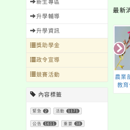
新生專區
最新
升學輔導
升學資訊
獎助學金
政令宣導
競賽活動
立彰化師範大學辦
桃園市政府家庭教育
農業
14年環境教育人員
中心原訂113年9月11
教育
0小時訓練及33小
日(星期三)辦理「情緒
內容標籤
時研習
障礙學生家長的溝通
與合作」實體講座，
緊急
2
活動
1171
延至同年11月20日(星
公告
1611
重要
38
期三)下午辦理，歡迎