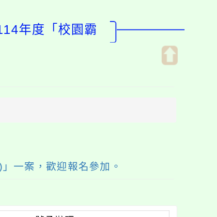
114年度「校園霸
開
啟
上
方
區
塊
)」一案，歡迎報名參加。