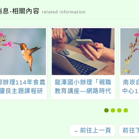
消息-相關內容
related information
部辦理114年食農
龍潭國小辦理「親職
南崁
優良主題課程研
教育講座—網路時代
中心1
討會
的親子教養術」，歡
增
迎教師、家長及社區
人士參加。
←
前往上一頁
前往