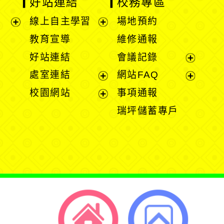
好站連結
校務專區
線上自主學習
場地預約
展
展
教育宣導
維修通報
開
開
好站連結
會議記錄
選
選
展
處室連結
網站FAQ
單
單
開
展
展
校園網站
事項通報
選
開
開
展
瑞坪儲蓄專戶
單
選
選
開
單
單
選
單