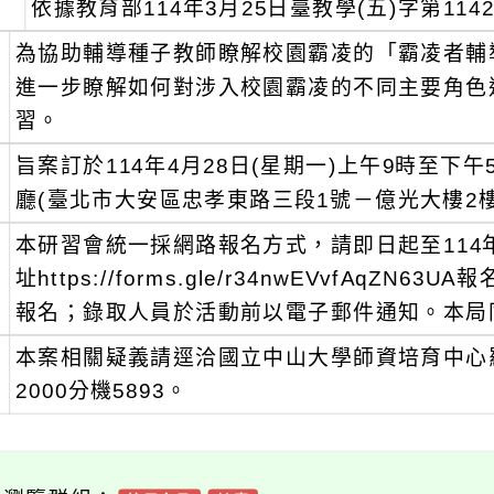
、
依據教育部114年3月25日臺教學(五)字第1142
、
為協助輔導種子教師瞭解校園霸凌的「霸凌者輔
進一步瞭解如何對涉入校園霸凌的不同主要角色
習。
、
旨案訂於114年4月28日(星期一)上午9時至下
廳(臺北市大安區忠孝東路三段1號－億光大樓2樓
、
本研習會統一採網路報名方式，請即日起至114
址https://forms.gle/r34nwEVvfAqZN
報名；錄取人員於活動前以電子郵件通知。本局同
、
本案相關疑義請逕洽國立中山大學師資培育中心羅書
2000分機5893。