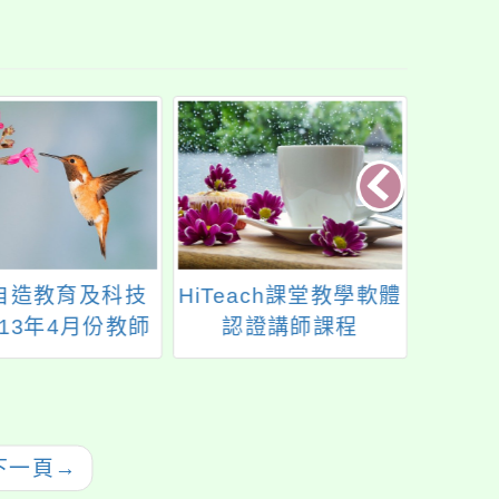
自造教育及科技
HiTeach課堂教學軟體
轉知
13年4月份教師
認證講師課程
於11
能研習計畫
期三）
時10
情緒學
信：S
下一頁
→
生培