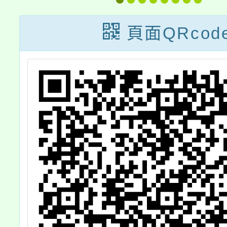
主題精進課程暨
習
「研習送到家」
頁面QRcod
系列「心靈的探
索」從自我到幸
福工作坊一案，
請查照。