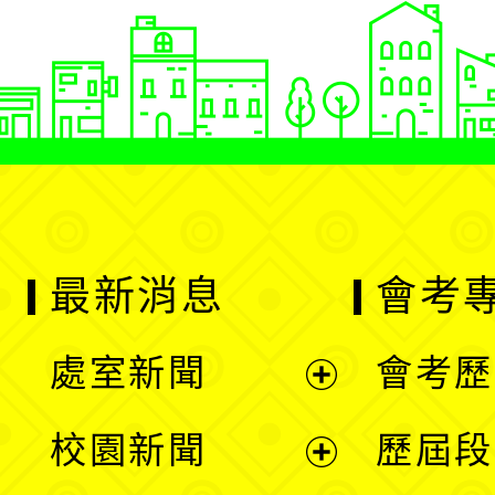
最新消息
會考
處室新聞
會考歷
展
校園新聞
歷屆段
開