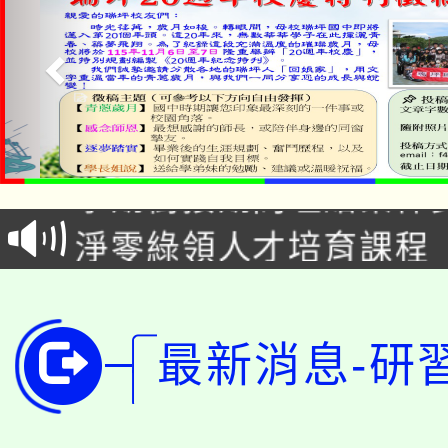
115年食農教育專業人
學期銜接期間理賠案件
程
淨零綠領人才培育課程
學籍身 分審查程序及
公告本校115學年度第1
版
「2026金融保險知識
代理(課)教師甄選結果(
最新消息-研
桃園市115學年度學生
車」活動
公告本校115學年度第
生本土語及新住民語歌