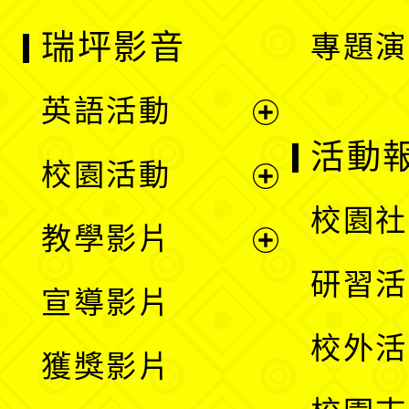
瑞坪影音
專題演
英語活動
展
活動
校園活動
開
展
校園社
教學影片
選
開
展
研習活
宣導影片
單
選
開
校外活
獲獎影片
單
選