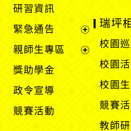
展
研習資訊
選
開
瑞坪
緊急通告
單
選
展
校園巡
親師生專區
單
開
展
校園活
獎助學金
選
開
校園生
政令宣導
單
選
競賽活
競賽活動
單
教師研