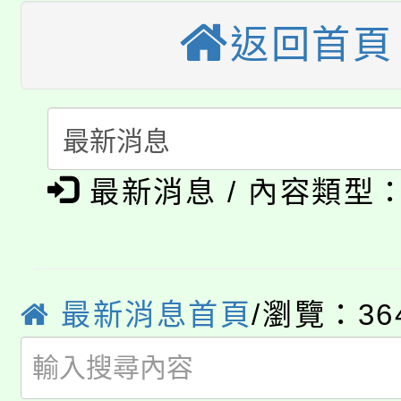
公告本校115學年度第
代理(課)教師甄選結果(
返回首頁
轉知中國文化大學推廣
代理(課)教師甄選結果(
轉知苗栗縣政府辦理11
《TA101》溝通分析
115年食農教育專業人
縣市「校園短影音徵選
程，歡迎學生輔導中心
最新消息 / 內容類型
學期銜接期間理賠案件
程
門員」簡章及活動海報
心理、諮商輔導、社會
淨零綠領人才培育課程
學籍身 分審查程序及
踴躍報名參加。
系所師生報名參加。
公告本校115學年度第1
版
最新消息首頁
/瀏覽：36
「2026金融保險知識
代理(課)教師甄選結果(
桃園市115學年度學生
車」活動