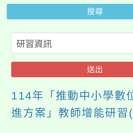
公告本校115學年度第
搜尋
生本土語及新住民語歌
公告本校115學年度第
代理(課)教師甄選結果(
轉知中國文化大學推廣
代理(課)教師甄選結果(
轉知苗栗縣政府辦理11
《TA101》溝通分析
送出
縣市「校園短影音徵選
程，歡迎學生輔導中心
門員」簡章及活動海報
心理、諮商輔導、社會
114年「推動中小學數
踴躍報名參加。
系所師生報名參加。
進方案」教師增能研習(