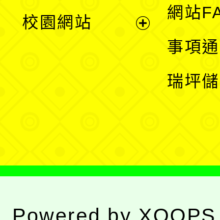
展
網站F
校園網站
開
展
事項通
選
開
瑞坪儲
單
選
單
Powered by
XOOPS