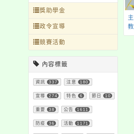
獎助學金
成自造教育及科技
桃園市「115年度學校
政令宣導
辦理115年3月教
護理人員緊急救護複
師研習
訓課程」
競賽活動
內容標籤
資訊
337
注意
180
宣導
274
特色
6
節日
10
重要
38
公告
1611
防疫
36
活動
1171