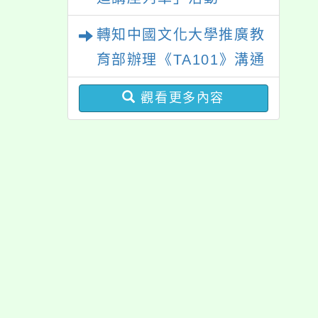
轉知中國文化大學推廣教
育部辦理《TA101》溝通
分析基礎認證課程，歡迎
觀看更多內容
學生輔導中心人員，以及
心理、諮商輔導、社會工
作等相關系所師生報名參
加。