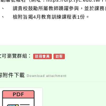
動編號報名（網址：https://drp.tyc.edu.tw/T
三、 請貴校鼓勵所屬教師踴躍參與，並於課務自
四、 檢附旨揭4月教育訓練課程表1份。
文可瀏覽群組：
註冊會員
訪客
容附件下載
Download attachment