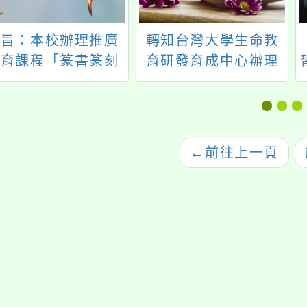
主旨：本校辦理推廣
轉知台灣大學生命教
教育課程「篆書篆刻
育研發育成中心辦理
班（單堂體驗及正式
「網路世代青少年心
課程）」招生訊息，
理健康與行為探究系
即日起開放報名，請
列研習」簡章，歡迎
惠予公告周知，並轉
教師報名參與。
←
前往上一頁
知貴單位同仁及師生
踴躍報名參加，請查
照。