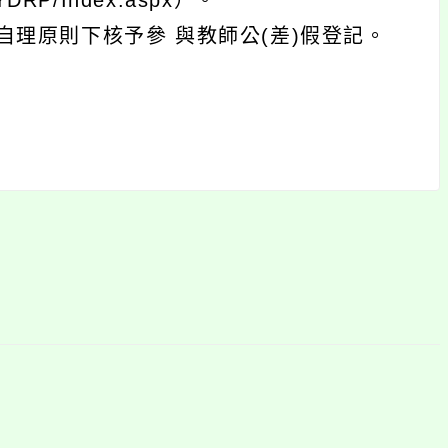
YDRP/Index.aspx）。
理原則下核予參 與教師公(差)假登記。