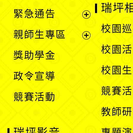
開
瑞坪
緊急通告
單
選
展
校園巡
親師生專區
單
開
展
校園活
獎助學金
選
開
校園生
政令宣導
單
選
競賽活
競賽活動
單
教師研
瑞坪影音
專題演