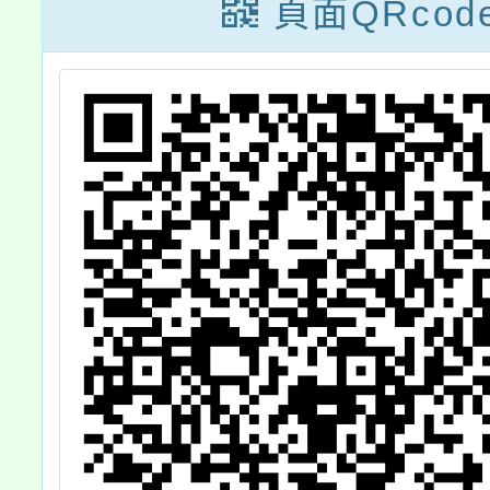
法」，
頁面QRcod
教師、
區人士
。