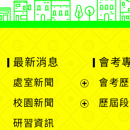
最新消息
會考
處室新聞
會考歷
展
校園新聞
歷屆段
開
展
研習資訊
選