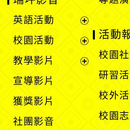
英語活動
展
活動
校園活動
開
展
校園社
教學影片
選
開
展
研習活
宣導影片
單
選
開
校外活
獲獎影片
單
選
校園志
社團影音
單