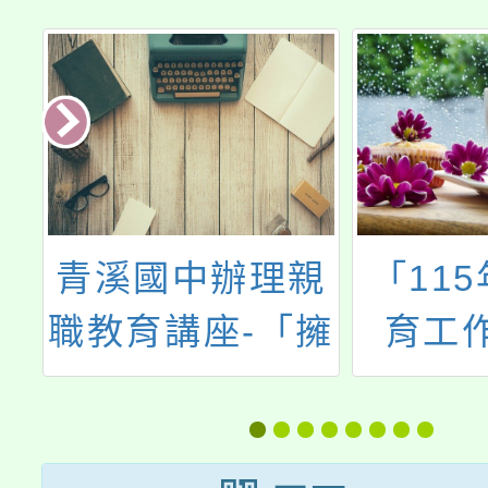
辦理親
「115年食農教
座-「擁
育工作管理計
子-與青
畫」之食農教育
互動的
課程