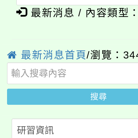
「2026金融保險知識
博覽會」之「藝術教育
最新消息 / 內容類型
桃園市115學年度學生
車」活動
公告本校115學年度第
生本土語及新住民語歌
公告本校115學年度第
代理(課)教師甄選結果(
最新消息首頁
/瀏覽：34
轉知中國文化大學推廣
代理(課)教師甄選結果(
轉知苗栗縣政府辦理11
《TA101》溝通分析
桃園市115學年度學生
縣市「校園短影音徵選
搜尋
程，歡迎學生輔導中心
「桃園市補助參觀特色
要點
門員」簡章及活動海報
心理、諮商輔導、社會
115年度「教育部表揚
展演活動實施計畫」
踴躍報名參加。
系所師生報名參加。