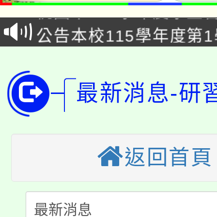
桃園市115學年度學生
車」活動
公告本校115學年度第
生本土語及新住民語歌
公告本校115學年度第
代理(課)教師甄選結果(
轉知中國文化大學推廣
代理(課)教師甄選結果(
最新消息-研
轉知苗栗縣政府辦理11
《TA101》溝通分析
桃園市115學年度學生
縣市「校園短影音徵選
程，歡迎學生輔導中心
「桃園市補助參觀特色
要點
返回首頁
門員」簡章及活動海報
心理、諮商輔導、社會
115年度「教育部表揚
展演活動實施計畫」
踴躍報名參加。
系所師生報名參加。
「2026 ART TAIPE
義教育推展貢獻獎」