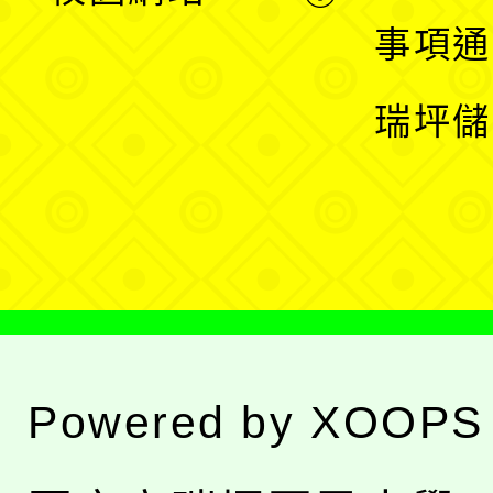
開
展
事項通
選
開
瑞坪儲
單
選
單
Powered by
XOOPS