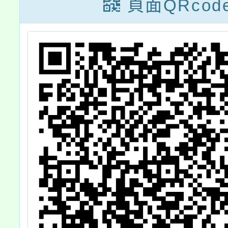
圓滿－尋覓教師
(一)
頁面QRcod
的春天」教師研
活動一
習活動，歡迎報
勵所屬
名參加，請查
參加，
照。