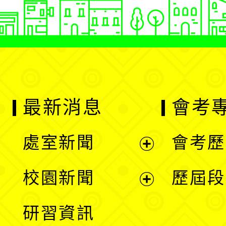
最新消息
會考
處室新聞
會考歷
展
校園新聞
歷屆段
開
展
研習資訊
選