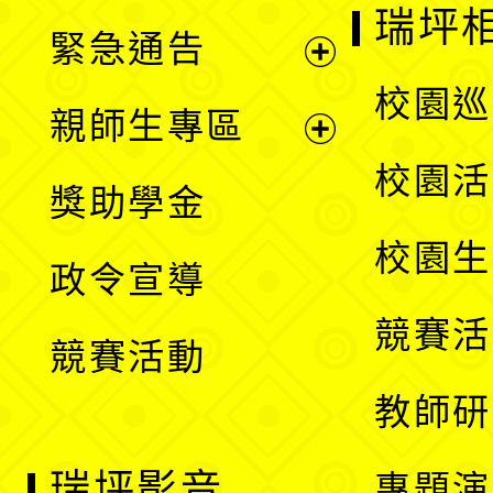
開
瑞坪
緊急通告
單
選
展
校園巡
親師生專區
單
開
展
校園活
獎助學金
選
開
校園生
政令宣導
單
選
競賽活
競賽活動
單
教師研
瑞坪影音
專題演