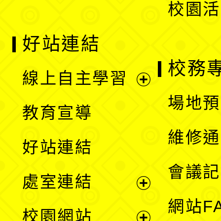
校園活
好站連結
校務
線上自主學習
展
場地預
教育宣導
開
維修通
好站連結
選
會議記
處室連結
單
展
網站F
校園網站