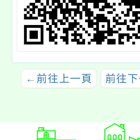
←
前往上一頁
前往下