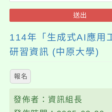
「2026 ART TAIPE
義教育推展貢獻獎」
送出
博覽會」之「藝術教育
114年「生成式AI應用
研習資訊 (中原大學)
報名
發佈者：資訊組長