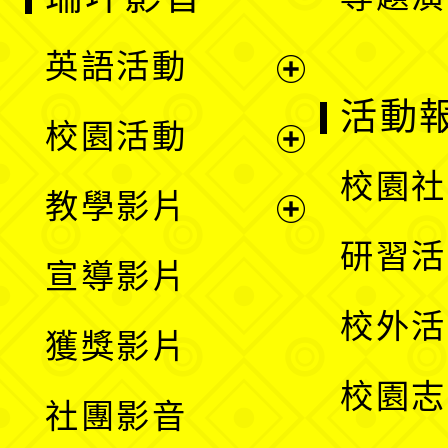
英語活動
展
活動
校園活動
開
展
校園社
教學影片
選
開
展
研習活
宣導影片
單
選
開
校外活
獲獎影片
單
選
校園志
社團影音
單