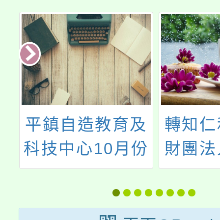
及
轉知仁和國中與
主旨：
份
財團法人正覺教
市童軍
育基金會合辦生
園市1
命教育「生命的
服務