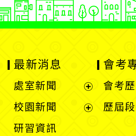
最新消息
會考
處室新聞
會考歷
展
校園新聞
歷屆段
開
展
研習資訊
選