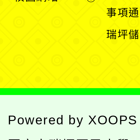
開
展
事項通
選
開
瑞坪儲
單
選
單
Powered by
XOOPS