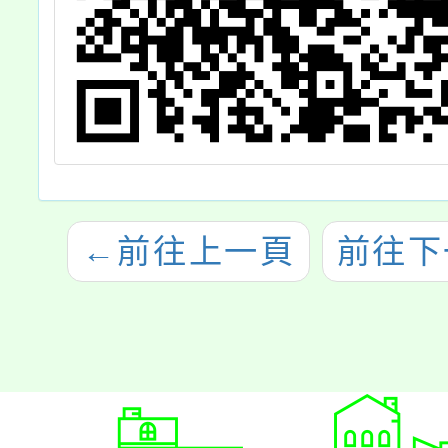
←
前往上一頁
前往下