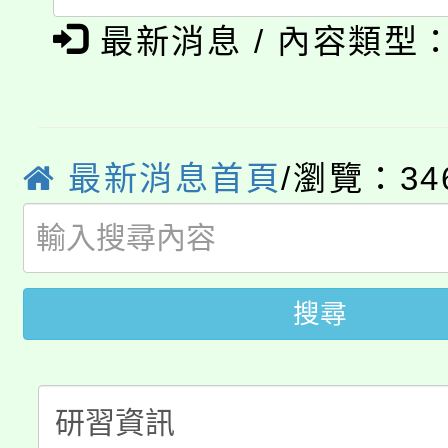
淨零綠生活教案入校路
《TA101》溝通分析
最新消息 / 內容類型
115年食農教育專業人
會
程，歡迎學生輔導中心
學期銜接期間理賠案件
程
心理、諮商輔導、社會
淨零綠領人才培育課程
學籍身 分審查程序及
最新消息首頁
/瀏覽：34
系所師生報名參加。
公告本校115學年度第1
版
「2026金融保險知識
代理(課)教師甄選結果(
桃園市115學年度學生
車」活動
搜尋
公告本校115學年度第
生本土語及新住民語歌
公告本校115學年度第
代理(課)教師甄選結果(