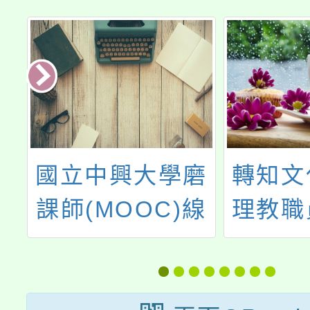
磨
轉知文化國小辦
115
線
理教職員家庭教
標竿學
品
育增能研習，歡
」
迎本校教師報名