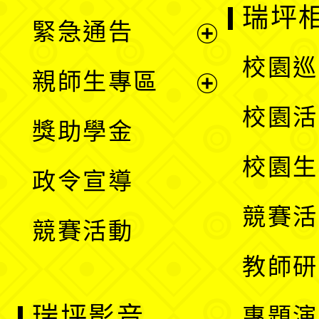
開
瑞坪
緊急通告
單
選
展
校園巡
親師生專區
單
開
展
校園活
獎助學金
選
開
校園生
政令宣導
單
選
競賽活
競賽活動
單
教師研
瑞坪影音
專題演