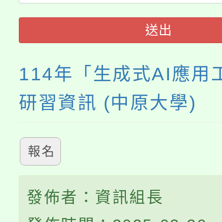
轉知中國文化大學推廣
代理(課)教師甄選結果(
送出
《TA101》溝通分析
程，歡迎學生輔導中心
114年「生成式AI應用
心理、諮商輔導、社會
研習資訊 (中原大學)
系所師生報名參加。
報名
發佈者：資訊組長