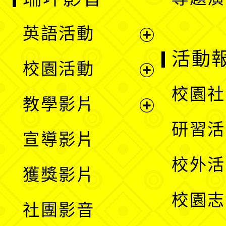
英語活動
展
活動
校園活動
開
展
校園社
教學影片
選
開
展
研習活
宣導影片
單
選
開
校外活
獲獎影片
單
選
校園志
社團影音
單