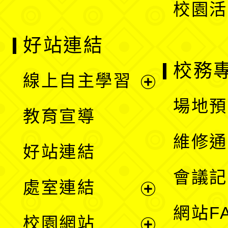
校園活
好站連結
校務
線上自主學習
展
場地預
教育宣導
開
維修通
好站連結
選
會議記
處室連結
單
展
網站F
校園網站