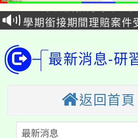
115年食農教育專業人
會
學期銜接期間理賠案件
程
淨零綠領人才培育課程
學籍身 分審查程序及
公告本校115學年度第1
版
最新消息-研
「2026金融保險知識
代理(課)教師甄選結果(
桃園市115學年度學生
車」活動
公告本校115學年度第
生本土語及新住民語歌
返回首頁
公告本校115學年度第
代理(課)教師甄選結果(
轉知中國文化大學推廣
代理(課)教師甄選結果(