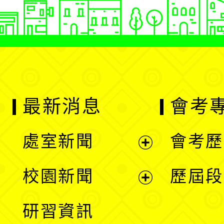
最新消息
會考
處室新聞
會考歷
展
校園新聞
歷屆段
開
展
研習資訊
選