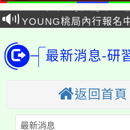
8/21下午1時於龍潭區
場熱烈登場!
YOUNG桃局內行報名
徵才活動。
8月14至27日，桃園
局官網。
115年桃園市運動會8/1
開!
最新消息-研
桃園市低收入戶享有免
田徑場及游泳池舉行。
大園自造教育及科技中心
視費優惠，中低收入戶
大溪自造教育及科技中心
份教師增能研習
返回首頁
半價優惠，詳情可洽有
淨零綠生活教案入校路
份教師研習
者。
115年食農教育專業人
會