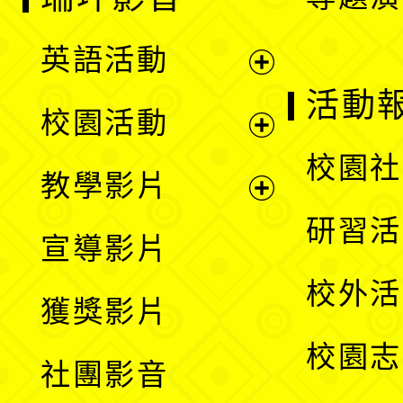
英語活動
展
活動
校園活動
開
展
校園社
教學影片
選
開
展
研習活
宣導影片
單
選
開
校外活
獲獎影片
單
選
校園志
社團影音
單