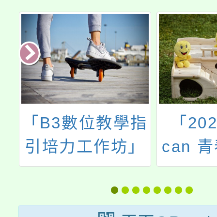
指
「2025年she
2024
」
can 青春期生理
壇: 
教育校園公益專
看地球
案」教師線上研
戰