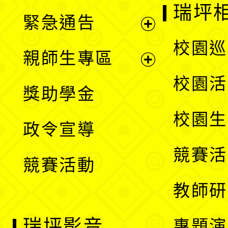
開
瑞坪
緊急通告
單
選
展
校園巡
親師生專區
單
開
展
校園活
獎助學金
選
開
校園生
政令宣導
單
選
競賽活
競賽活動
單
教師研
瑞坪影音
專題演