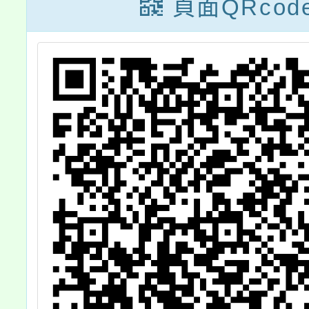
習
頁面QRcod