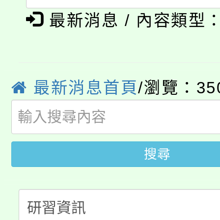
「本色祭」8/29、30
程
最新消息 / 內容類型
8/21下午1時於龍潭區
場熱烈登場!
YOUNG桃局內行報名
徵才活動。
8月14至27日，桃園
局官網。
最新消息首頁
/瀏覽：35
115年桃園市運動會8/1
開!
桃園市低收入戶享有免
田徑場及游泳池舉行。
大園自造教育及科技中心
視費優惠，中低收入戶
搜尋
大溪自造教育及科技中心
份教師增能研習
半價優惠，詳情可洽有
淨零綠生活教案入校路
份教師研習
者。