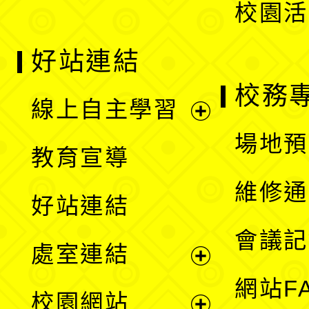
校園活
好站連結
校務
線上自主學習
展
場地預
教育宣導
開
維修通
好站連結
選
會議記
處室連結
單
展
網站F
校園網站