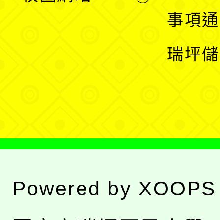
開
展
事項通
選
開
瑞坪儲
單
選
單
Powered by
XOOPS