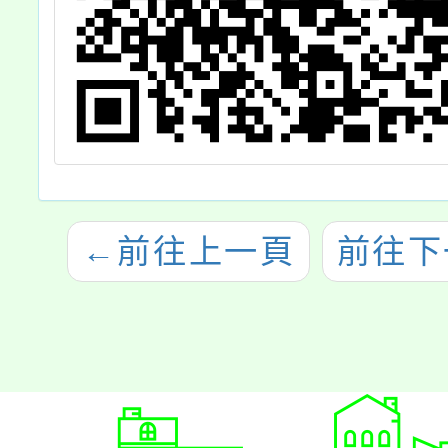
←
前往上一頁
前往下