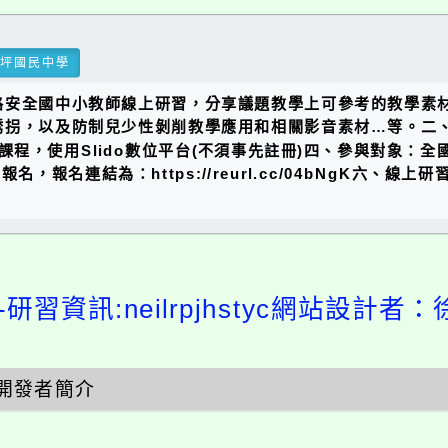
瑞坪國民中學
路安全國中小教師線上研習，分享議題教學上可參考的教學素
及防制兒少性剝削教學應用和相關影音素材…等。二、活動日期：20
習形式：線上課程，使用Slido數位平台(不須事先註冊)四、參與
，報名連結為：https://reurl.cc/04bNgK六、
研習資訊:neilrpjhstyc網站設計者：
開發者簡介