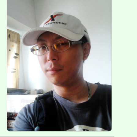
方
區
塊
各