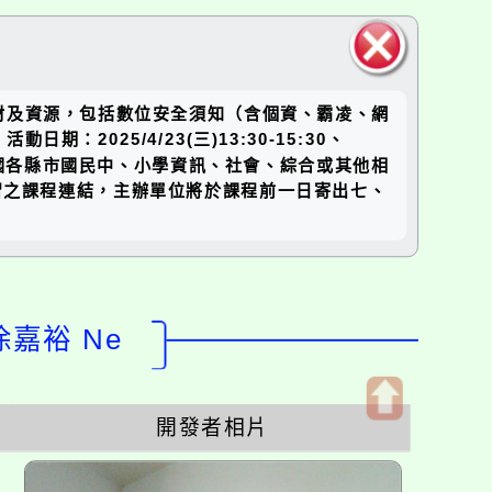
關閉區
材及資源，包括數位安全須知（含個資、霸凌、網
塊
25/4/23(三)13:30-15:30、
對象：全國各縣市國民中、小學資訊、社會、綜合或其他相
線上研習之課程連結，主辦單位將於課程前一日寄出七、
徐嘉裕 Ne
開發者相片
開
啟
上