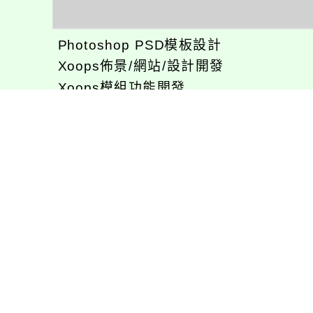
Photoshop PSD模板設計
Xoops佈景/網站/設計開發
Xoops模組功能開發
CentOS環境設置，xampp伺服器建置
專長程式：php , JavaScrupt , JQuer
1、求知若飢 虛懷若愚
2、任何被視為感情的枷鎖，都試著不因
3、自強不息
徐嘉裕(Neil Hsu)的工作心得網誌!