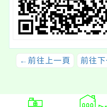
←
前往上一頁
前往下