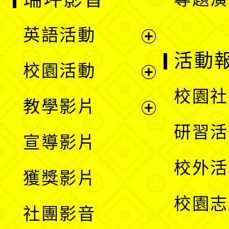
英語活動
展
活動
校園活動
開
展
校園社
教學影片
選
開
展
研習活
宣導影片
單
選
開
校外活
獲獎影片
單
選
校園志
社團影音
單