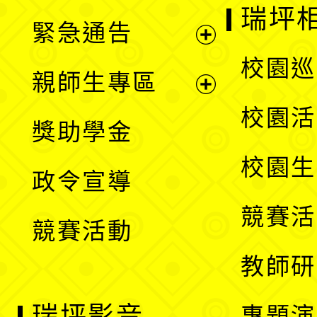
開
瑞坪
緊急通告
單
選
展
校園巡
親師生專區
單
開
展
校園活
獎助學金
選
開
校園生
政令宣導
單
選
競賽活
競賽活動
單
教師研
瑞坪影音
專題演