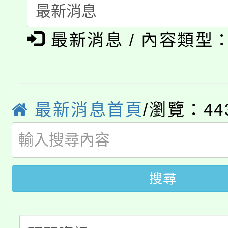
115年食農教育專業人
會
「本色祭」8/29、30
程
最新消息 / 內容類型
8/21下午1時於龍潭區
場熱烈登場!
YOUNG桃局內行報名
徵才活動。
8月14至27日，桃園
最新消息首頁
/瀏覽：44
局官網。
115年桃園市運動會8/1
開!
桃園市低收入戶享有免
田徑場及游泳池舉行。
搜尋
大園自造教育及科技中心
視費優惠，中低收入戶
大溪自造教育及科技中心
份教師增能研習
半價優惠，詳情可洽有