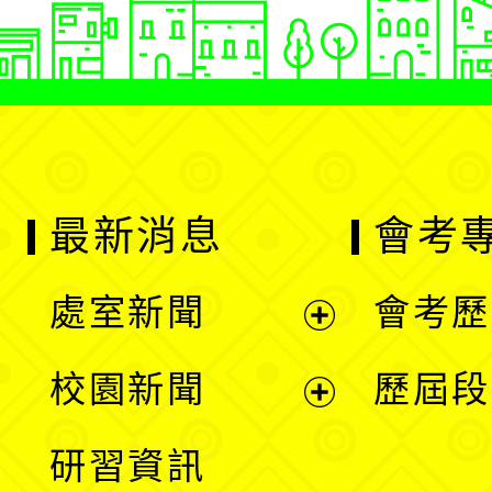
最新消息
會考
處室新聞
會考歷
展
校園新聞
歷屆段
開
展
研習資訊
選