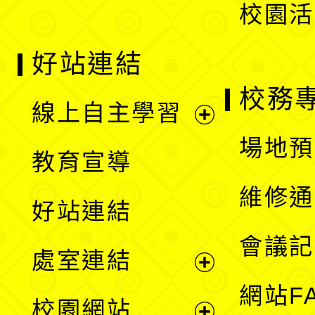
校園活
好站連結
校務
線上自主學習
展
場地預
教育宣導
開
維修通
好站連結
選
會議記
處室連結
單
展
網站F
校園網站