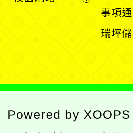
開
展
事項通
選
開
瑞坪儲
單
選
單
Powered by
XOOPS