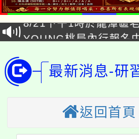
「本色祭」8/29、30
8/21下午1時於龍潭區
場熱烈登場!
YOUNG桃局內行報名
徵才活動。
8月14至27日，桃園
局官網。
115年桃園市運動會8/1
開!
最新消息-研
桃園市低收入戶享有免
田徑場及游泳池舉行。
大園自造教育及科技中心
視費優惠，中低收入戶
返回首頁
大溪自造教育及科技中心
份教師增能研習
半價優惠，詳情可洽有
淨零綠生活教案入校路
份教師研習
者。