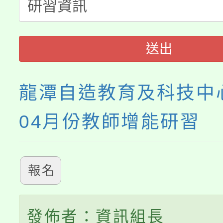
轉知中國文化大學推廣
代理(課)教師甄選結果(
《TA101》溝通分析
送出
程，歡迎學生輔導中心
龍潭自造教育及科技中心
心理、諮商輔導、社會
04月份教師增能研習
系所師生報名參加。
報名
發佈者：資訊組長