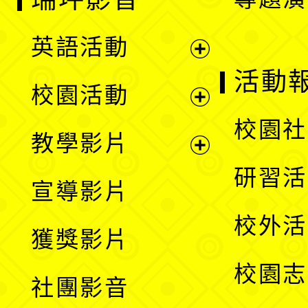
英語活動
展
活動
校園活動
開
展
校園社
教學影片
選
開
展
研習活
宣導影片
單
選
開
校外活
獲獎影片
單
選
校園志
社團影音
單