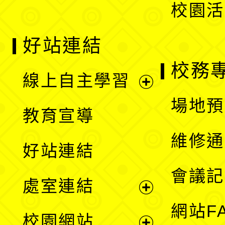
校園活
好站連結
校務
線上自主學習
展
場地預
教育宣導
開
維修通
好站連結
選
會議記
處室連結
單
展
網站F
校園網站