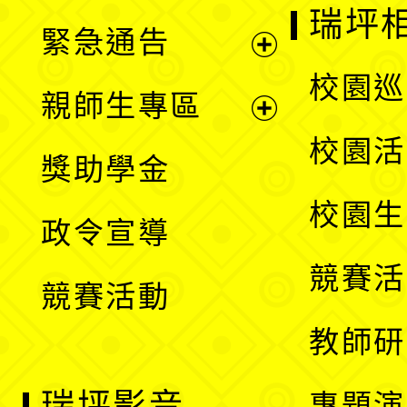
開
瑞坪
緊急通告
單
選
展
校園巡
親師生專區
單
開
展
校園活
獎助學金
選
開
校園生
政令宣導
單
選
競賽活
競賽活動
單
教師研
瑞坪影音
專題演