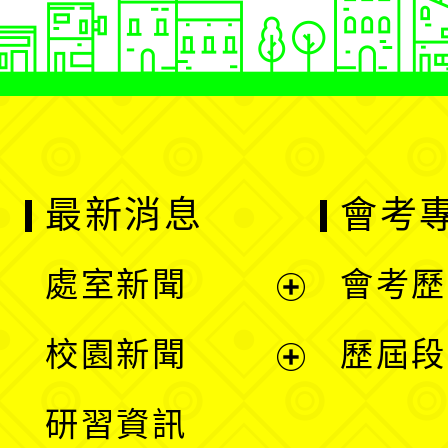
最新消息
會考
處室新聞
會考歷
展
校園新聞
歷屆段
開
展
研習資訊
選