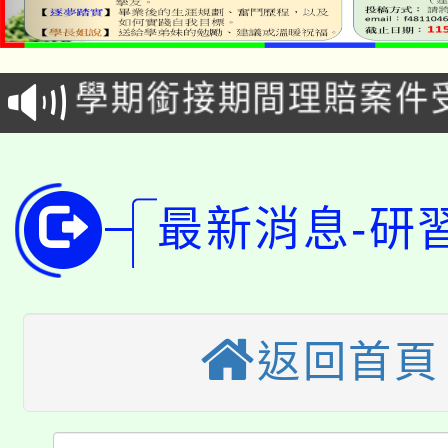
115年食農教育專業人
會
學期銜接期間理賠案件
程
淨零綠領人才培育課程
學籍身 分審查程序及
公告本校115學年度第1
版
最新消息-研
「2026金融保險知識
代理(課)教師甄選結果(
桃園市115學年度學生
車」活動
公告本校115學年度第
生本土語及新住民語歌
返回首頁
公告本校115學年度第
代理(課)教師甄選結果(
轉知中國文化大學推廣
代理(課)教師甄選結果(