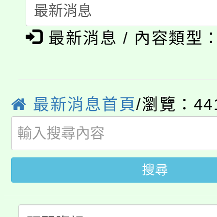
淨零綠生活教案入校路
《TA101》溝通分析
最新消息 / 內容類型
115年食農教育專業人
會
程，歡迎學生輔導中心
學期銜接期間理賠案件
程
心理、諮商輔導、社會
淨零綠領人才培育課程
學籍身 分審查程序及
系所師生報名參加。
最新消息首頁
/瀏覽：44
公告本校115學年度第1
版
「2026金融保險知識
代理(課)教師甄選結果(
桃園市115學年度學生
車」活動
搜尋
公告本校115學年度第
生本土語及新住民語歌
公告本校115學年度第
代理(課)教師甄選結果(