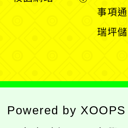
開
展
事項通
選
開
瑞坪儲
單
選
單
Powered by
XOOPS