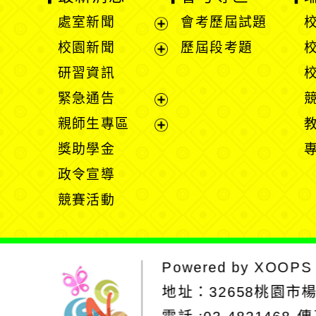
處室新聞
會考歷屆試題
展
校園新聞
歷屆段考題
開
展
研習資訊
選
開
緊急通告
單
選
展
親師生專區
單
開
展
獎助學金
選
開
政令宣導
單
選
競賽活動
單
Powered by
XOOPS
地址：
32658桃園市