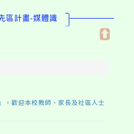
先區計畫-媒體識
開
啟
上
方
區
塊
講座」，歡迎本校教師、家長及社區人士