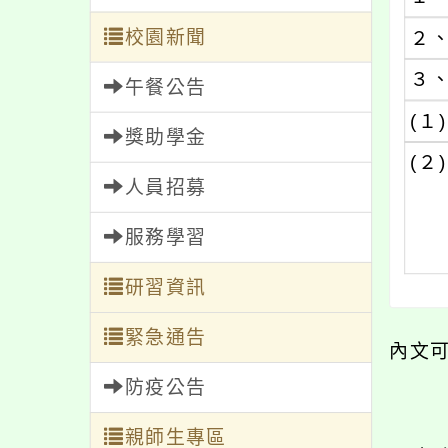
校園新聞
２
３
午餐公告
(１)
獎助學金
(２)
人員招募
服務學習
研習資訊
緊急通告
內文
防疫公告
親師生專區