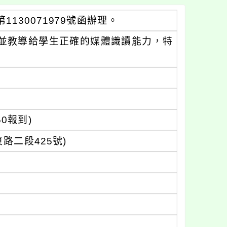
130071979號函辦理。
並教導給學生正確的媒體識讀能力，特
50報到)
二段425號)