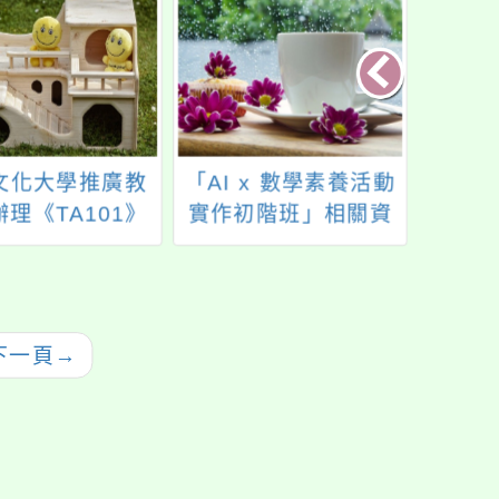
文化大學推廣教
「AI x 數學素養活動
西門
理《TA101》
實作初階班」相關資
育講
分析基礎認證課
訊
感教
歡迎學生輔導中
歡迎
員，以及心理、
長及
輔導、社會工作
下一頁
→
關系所師生報名
參加。