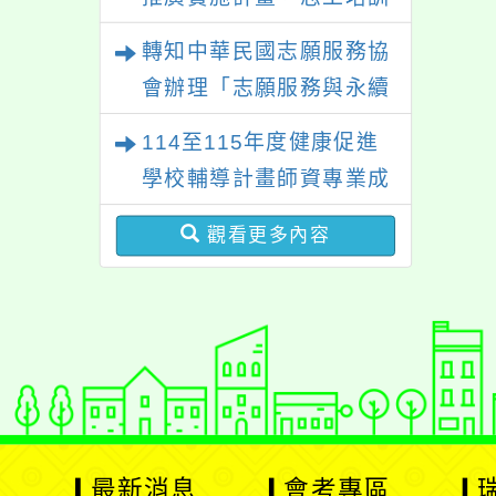
心理、諮商輔導、社會工
－「生命繪本動起來」及
轉知中華民國志願服務協
作等相關系所師生報名參
「玩具醫生」研習
會辦理「志願服務與永續
加。
發展研討會」
114至115年度健康促進
學校輔導計畫師資專業成
長研習
觀看更多內容
最新消息
會考專區