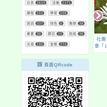
公告
1610
活動
1171
課程
152
學習
109
資訊
337
特色
6
教學
38
重要
38
節日
10
防疫
36
4年校園資源循環議
轉知「115年度推展家
社團
注意
180
宣導
274
環境教育種子教師
庭教育教師研習實施
會「
培訓
計畫」及海報，歡迎
農遊
報名參加。
頁面QRcode