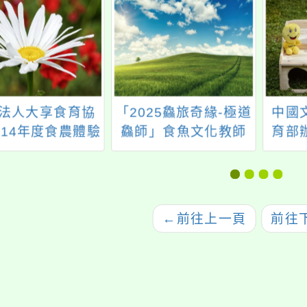
法人大享食育協
「2025鱻旅奇緣-極道
中國
114年度食農體驗
鱻師」食魚文化教師
育部辦
場域與學校教師
及營養師研習活動
溝通
媒合會」活動
程，
心人
諮商
←
前往上一頁
前往
等相