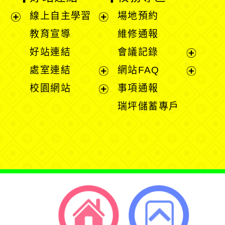
線上自主學習
場地預約
展
展
教育宣導
維修通報
開
開
好站連結
會議記錄
選
選
展
處室連結
網站FAQ
單
單
開
展
展
校園網站
事項通報
選
開
開
展
瑞坪儲蓄專戶
單
選
選
開
單
單
選
單