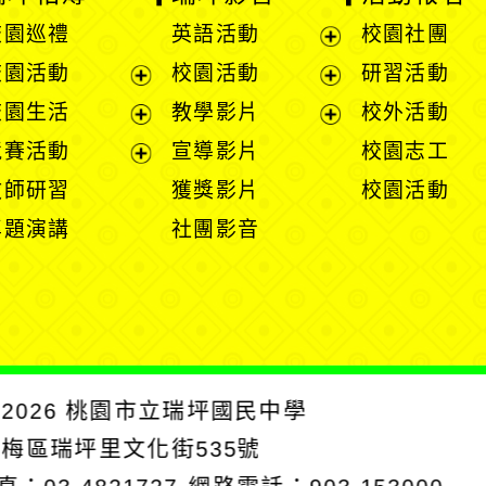
校園巡禮
英語活動
校園社團
展
校園活動
校園活動
研習活動
開
展
展
校園生活
教學影片
校外活動
選
開
開
展
展
競賽活動
宣導影片
校園志工
單
選
選
開
開
展
教師研習
獲獎影片
校園活動
單
單
選
選
開
專題演講
社團影音
單
單
選
單
2026
桃園市立瑞坪國民中學
楊梅區瑞坪里文化街535號