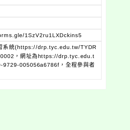
.gle/1SzV2ru1LXDckins5
s://drp.tyc.edu.tw/TYDR
02，網址為https://drp.tyc.edu.t
1f0-9729-005056a6786f，全程參與者