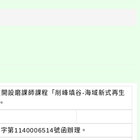
方
區
塊
磨課師課程「削峰填谷-海域新式再生
40006514號函辦理。
部補助之「永續能源跨域應用人才培育
課師課程「削峰填谷-海域新式再生能