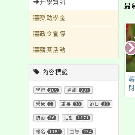
政令宣導
競賽活動
內容標籤
4年食農教育宣導人
115年食農教育亮點交
轉知
學習
109
資訊
337
基礎培訓課程初階
流座談會
財團
緊急
2
重要
38
節日
10
班
利
「1
防疫
36
活動
1171
20
報名
1151
宣導
274
追蹤
幼兒
注意
180
特色
6
教學
38
講座
課程
151
公告
1610