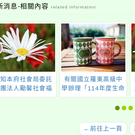
本府社會局委託
有關國立羅東高級中
桃園
法人勵馨社會福
學辦理「114年度生命
處辦
事業基金會辦理
教育『引導思考教學
急救
13年度桃園市未滿
策略』實務工作坊」
動體
歲懷孕服務及後續
研習課程一案，歡迎
輔導方案」之嬰
報名參加。
←
前往上一頁
前往
照顧相關課程及
一案 ，詳如說
明，請查照。