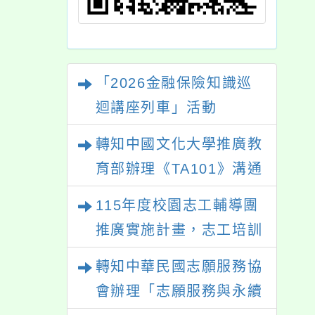
轉知中國文化大學推廣教
育部辦理《TA101》溝通
分析基礎認證課程，歡迎
115年度校園志工輔導團
學生輔導中心人員，以及
推廣實施計畫，志工培訓
心理、諮商輔導、社會工
－「生命繪本動起來」及
轉知中華民國志願服務協
作等相關系所師生報名參
「玩具醫生」研習
會辦理「志願服務與永續
加。
發展研討會」
114至115年度健康促進
學校輔導計畫師資專業成
長研習
115年『青年百億海外圓
夢基金計畫』海外翱翔組
G-4-6『健康學一下』澳