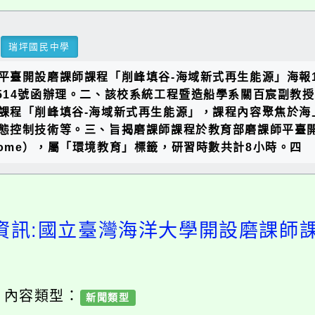
瑞坪國民中學
開設磨課師課程「削峰填谷-海域新式再生能源」海報1份，
06514號函辦理。二、該校系統工程暨造船學系關百宸副教授執
程「削峰填谷-海域新式再生能源」，課程內容聚焦於海上再生
控制技術等。三、旨揭磨課師課程於教育部磨課師平臺開課
cs/#/home），屬「環境教育」標籤，研習時數共計8小時。四
訊:國立臺灣海洋大學開設磨課師課程
內容類型：
新聞類型