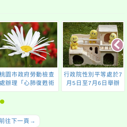
市政府勞動檢查
行政院性別平等處於7
國立
理「心肺復甦術
月5日至7月6日舉辦
理「
法暨正確使用自
「2023年臺歐盟性別
用工
外心臟電擊去顫
平權論壇—促進性別
器」課程
平等」，歡迎參加。
請查照。
下一頁
→