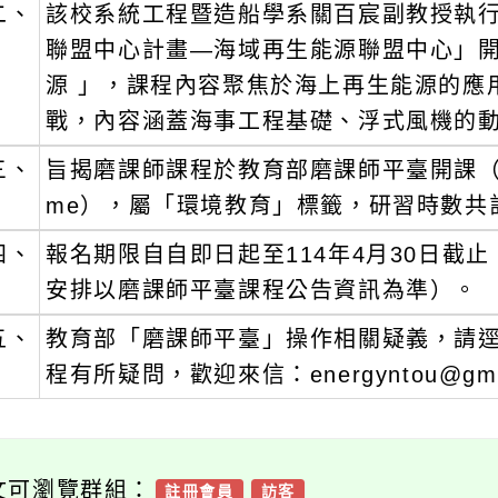
源 」，課程內容聚焦於海上再生能源的應用與
戰，內容涵蓋海事工程基礎、浮式風機的動態控
、
旨揭磨課師課程於教育部磨課師平臺開課（https://moo
me），屬「環境教育」標籤，研習時數共計8小
、
報名期限自自即日起至114年4月30日截止，總課
安排以磨課師平臺課程公告資訊為準）。
、
教育部「磨課師平臺」操作相關疑義，請逕洽詢
程有所疑問，歡迎來信：energyntou@gmail.c
可瀏覽群組：
註冊會員
訪客