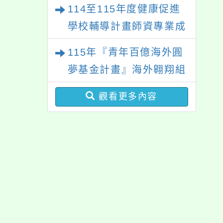
觀看更多內容
洲塔斯馬尼亞大學參訪活
動成果發表會
佈景版本：
neilrpjh
適用瀏覽器：Edge、Goo
Xoops版本：
XOOPS
Xoops
網站設計
：
N
Xoops網站設計者：