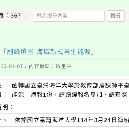
367
搜尋
削峰填谷-海域新式再生能源」
04-07 / 內容狀態：啟用中
函轉國立臺灣海洋大學於教育部磨課師平臺開設
：
能源」海報1份，請踴躍報名參加，請查照。
明：
、
依據國立臺灣海洋大學114年3月24日海船字第11
、
該校系統工程暨造船學系關百宸副教授執行教育
聯盟中心計畫—海域再生能源聯盟中心」開設磨