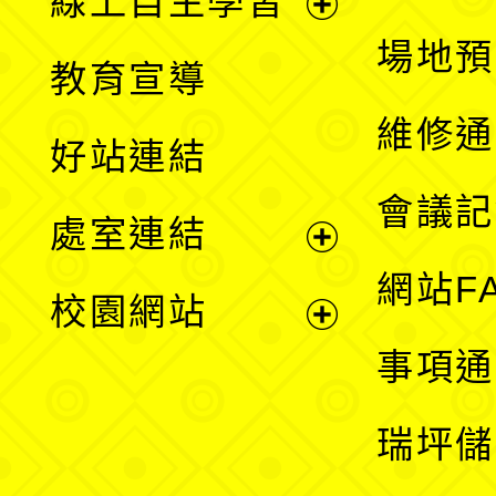
線上自主學習
展
場地預
教育宣導
開
維修通
好站連結
選
會議記
處室連結
單
展
網站F
校園網站
開
展
事項通
選
開
瑞坪儲
單
選