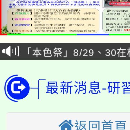
公告本校115學年度第1
「本色祭」8/29、30
代理(課)教師甄選結果
8/21下午1時於龍潭區
場熱烈登場!
告(尚有缺額)
YOUNG桃局內行報名
徵才活動。
最新消息-研
8月14至27日，桃園
局官網。
115年桃園市運動會8/1
開!
桃園市低收入戶享有免
田徑場及游泳池舉行。
返回首頁