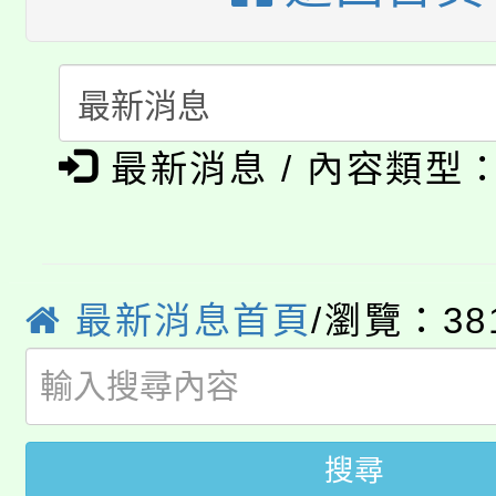
大園自造教育及科技中心
視費優惠，中低收入戶
大溪自造教育及科技中心
份教師增能研習
半價優惠，詳情可洽有
淨零綠生活教案入校路
份教師研習
者。
最新消息 / 內容類型
公告本校115學年度第1
會
「本色祭」8/29、30
代理(課)教師甄選結果
8/21下午1時於龍潭區
場熱烈登場!
告(尚有缺額)
最新消息首頁
/瀏覽：38
YOUNG桃局內行報名
徵才活動。
8月14至27日，桃園
局官網。
115年桃園市運動會8/1
開!
搜尋