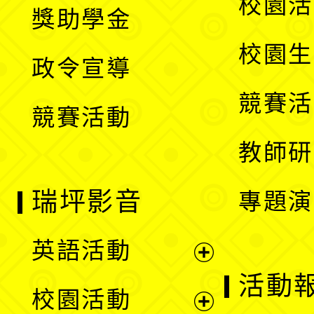
展
校園活
獎助學金
選
開
校園生
政令宣導
單
選
競賽活
競賽活動
單
教師研
瑞坪影音
專題演
英語活動
展
活動
校園活動