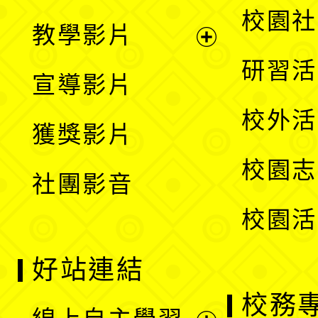
開
展
校園社
教學影片
選
開
展
研習活
宣導影片
單
選
開
校外活
獲獎影片
單
選
校園志
社團影音
單
校園活
好站連結
校務