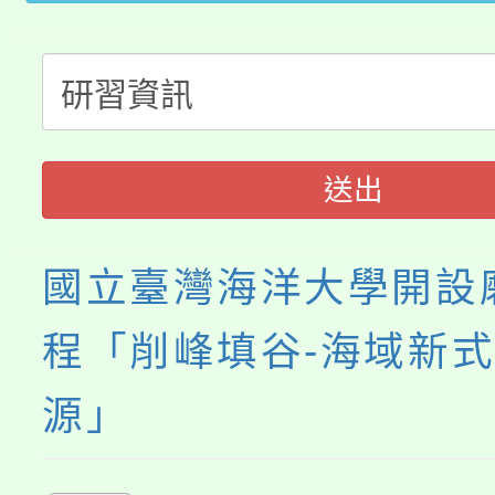
桃園市低收入戶享有免
田徑場及游泳池舉行。
大園自造教育及科技中心
視費優惠，中低收入戶
大溪自造教育及科技中心
份教師增能研習
半價優惠，詳情可洽有
淨零綠生活教案入校路
份教師研習
送出
者。
會
國立臺灣海洋大學開設
程「削峰填谷-海域新
源」