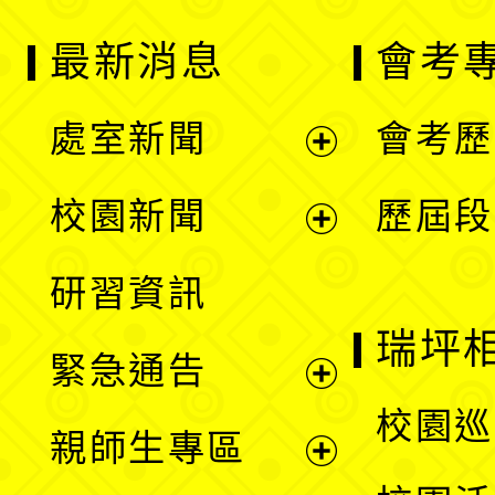
最新消息
會考
處室新聞
會考歷
展
校園新聞
歷屆段
開
展
研習資訊
選
開
瑞坪
緊急通告
單
選
展
校園巡
親師生專區
單
開