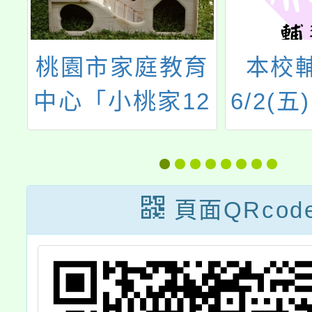
桃園市家庭教育
本校
年
中心「小桃家12
6/2(
職
月課程資訊」、
親職
知
「家庭情緒教
「父母
鼓
養」及「Hello!
與情緒
頁面QRcod
家
新鮮人-小一新生
歡迎
員
問卷回饋」海報
師、社
，
各1份，惠請貴
同