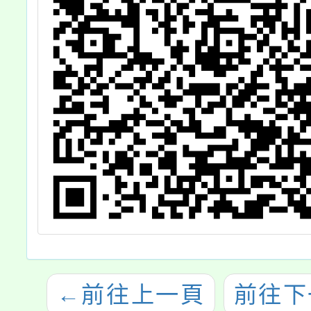
←
前往上一頁
前往下