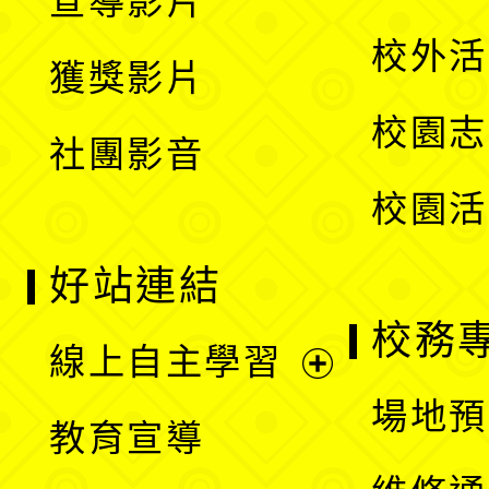
宣導影片
單
選
開
校外活
獲獎影片
單
選
校園志
社團影音
單
校園活
好站連結
校務
線上自主學習
展
場地預
教育宣導
開