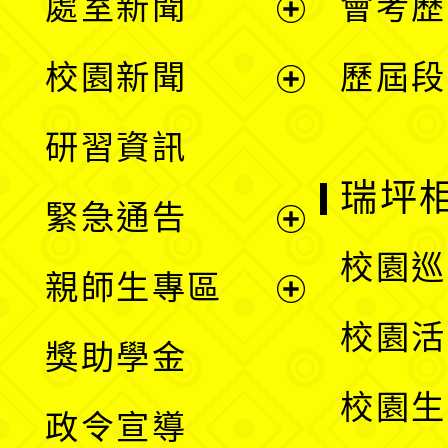
處室新聞
會考歷
展
校園新聞
歷屆段
開
展
研習資訊
選
開
瑞坪
緊急通告
單
選
展
校園巡
親師生專區
單
開
展
校園活
獎助學金
選
開
校園生
政令宣導
單
選