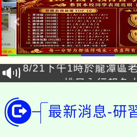
「本色祭」8/29、30
8/21下午1時於龍潭區
場熱烈登場!
YOUNG桃局內行報名
徵才活動。
8月14至27日，桃園
局官網。
最新消息-研
115年桃園市運動會8/1
開!
桃園市低收入戶享有免
田徑場及游泳池舉行。