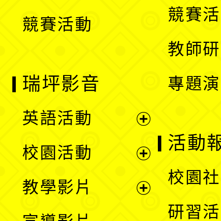
競賽活
競賽活動
單
教師研
瑞坪影音
專題演
英語活動
展
活動
校園活動
開
展
校園社
教學影片
選
開
展
研習活