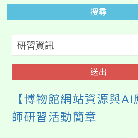
桃園市低收入戶享有免
田徑場及游泳池舉行。
搜尋
大園自造教育及科技中心
視費優惠，中低收入戶
大溪自造教育及科技中心
份教師增能研習
半價優惠，詳情可洽有
淨零綠生活教案入校路
份教師研習
者。
115年食農教育專業人
會
送出
程
【博物館網站資源與AI
師研習活動簡章