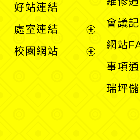
維修通
好站連結
選
會議記
處室連結
單
展
網站F
校園網站
開
展
事項通
選
開
瑞坪儲
單
選
單