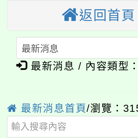
大園自造教育及科技中心
視費優惠，中低收入戶
返回首頁
大溪自造教育及科技中心
份教師增能研習
半價優惠，詳情可洽有
淨零綠生活教案入校路
份教師研習
者。
115年食農教育專業人
會
「本色祭」8/29、30
最新消息 / 內容類型
程
8/21下午1時於龍潭區
場熱烈登場!
YOUNG桃局內行報名
徵才活動。
最新消息首頁
/瀏覽：31
8月14至27日，桃園
局官網。
115年桃園市運動會8/1
開!