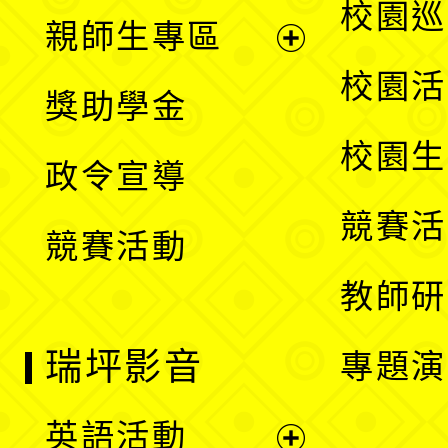
展
校園巡
親師生專區
單
開
展
校園活
獎助學金
選
開
校園生
政令宣導
單
選
競賽活
競賽活動
單
教師研
瑞坪影音
專題演
英語活動