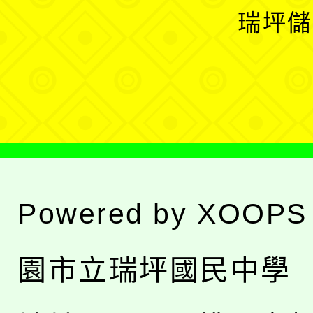
選
開
瑞坪儲
單
選
單
Powered by
XOOPS
園市立瑞坪國民中學