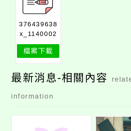
376439638
x_1140002
335_attach
檔案下載
1
最新消息-相關內容
relat
information