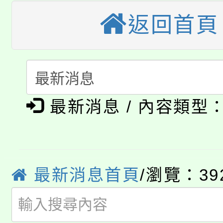
公告本校115學年度第
生本土語及新住民語歌
返回首頁
公告本校115學年度第
代理(課)教師甄選結果(
轉知中國文化大學推廣
代理(課)教師甄選結果(
淨零綠生活教案入校路
《TA101》溝通分析
最新消息 / 內容類型
115年食農教育專業人
會
程，歡迎學生輔導中心
學期銜接期間理賠案件
程
心理、諮商輔導、社會
淨零綠領人才培育課程
學籍身 分審查程序及
最新消息首頁
/瀏覽：39
系所師生報名參加。
公告本校115學年度第1
版
「2026金融保險知識
代理(課)教師甄選結果(