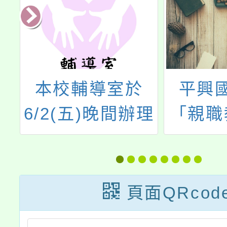
平興國中辦理
桃園市
理
「親職教育講座
暴力暨
—優質互動教出
治中心1
顧
主動」，歡迎本
7月辦理
，
校教職員、家長
家庭暴
頁面QRcod
及社區人士參
系列活