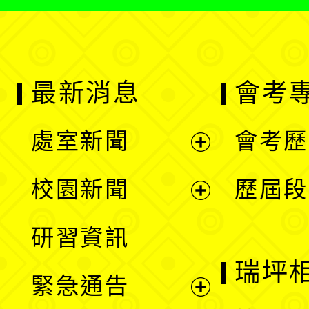
最新消息
會考
處室新聞
會考歷
展
校園新聞
歷屆段
開
展
研習資訊
選
開
瑞坪
緊急通告
單
選