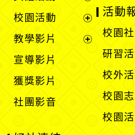
展
活動
校園活動
開
展
校園社
教學影片
選
開
展
研習活
宣導影片
單
選
開
校外活
獲獎影片
單
選
校園志
社團影音
單
校園活