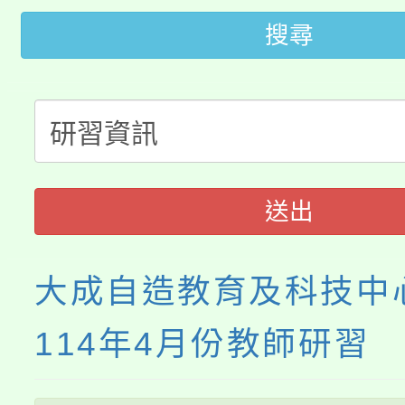
桃園市115學年度學生
車」活動
搜尋
公告本校115學年度第
生本土語及新住民語歌
公告本校115學年度第
代理(課)教師甄選結果(
轉知中國文化大學推廣
代理(課)教師甄選結果(
送出
《TA101》溝通分析
程，歡迎學生輔導中心
大成自造教育及科技中
心理、諮商輔導、社會
114年4月份教師研習
系所師生報名參加。