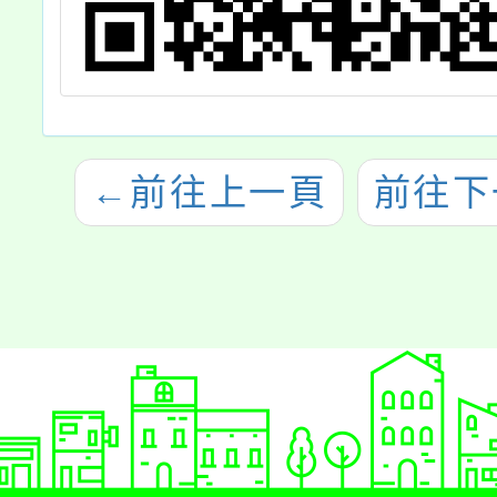
←
前往上一頁
前往下