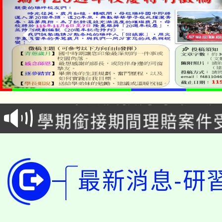
淨零綠生活教案入校路
115年食農教育專業人
會
學期銜接期間理賠案件
程
淨零綠領人才培育課程
學籍身 分審查程序及
公告本校115學年度第1
版
最新消息-研
「2026金融保險知識
代理(課)教師甄選結果(
桃園市115學年度學生
車」活動