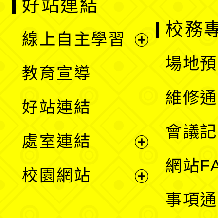
好站連結
校務
線上自主學習
展
場地預
教育宣導
開
維修通
好站連結
選
會議記
處室連結
單
展
網站F
校園網站
開
展
事項通