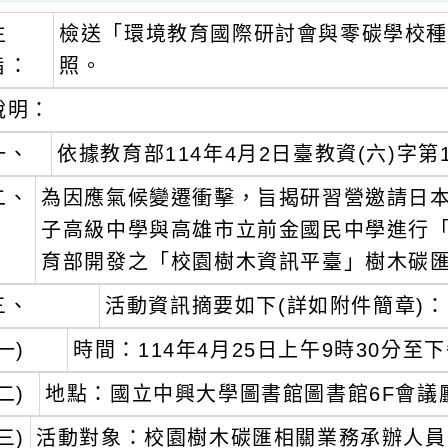
主
檢送「環境教育國際研討會與零碳學校種
旨：
照。
說明：
一、
依據教育部114年4月2日臺教資(六)字第1
二、
為因應氣候變遷衝擊，旨揭研習營邀請日
子高級中學與高雄市立前金國民中學進行
育部開發之「校園樹木資訊平臺」樹木碳
三、
活動資訊摘要如下(詳如附件簡章)：
一)
時間：114年4月25日上午9時30分至
二)
地點：國立中興大學圖書館圖書館6F會議廳
三)
活動對象：校園樹木碳匯相關業務承辦人員