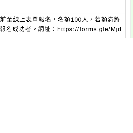
點前至線上表單報名，名額100人，若額滿將
。網址：https://forms.gle/Mjd
（含展延時數）、教師研習時數或公務人員終
林惠雯助理，電話：(04)22840345#2