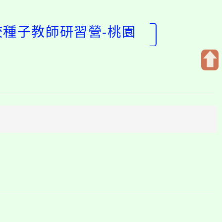
校種子教師研習營-桃園
開
啟
上
方
區
塊