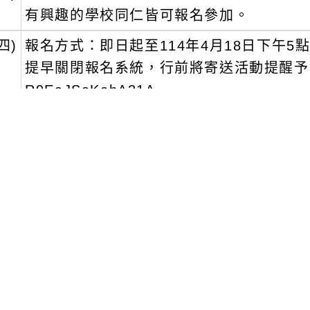
有興趣的學校同仁皆可報名參加。
四)
報名方式：即日起至114年4月18日下午5
提早關閉報名系統，行前將寄送活動提醒予報名成功者
R9EaJSaKehA31A
四、
完整參與本活動者，可取得環境教育時數
身學習時數5小時。
五、
如有報名相關疑問，請洽國立中興大學森林學系
39，電子郵件：viewoy@yahoo.com.tw
文可瀏覽群組：
註冊會員
訪客