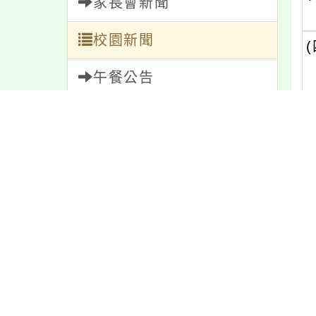
家長會新聞
校園新聞
(
午餐公告
獎助學金
人員招募
服務學習
研習資訊
緊急通告
內
防疫公告