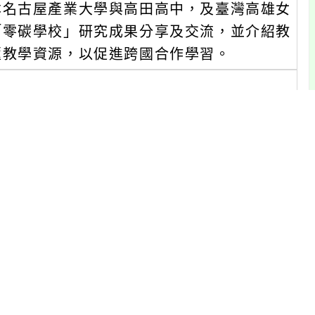
本名古屋產業大學與高田高中，及臺灣高雄女
「零碳學校」研究成果分享及交流，並介紹教
匯教學資源，以促進跨國合作學習。
下午4時。
(臺中市南區興大路145號)。
、全國各級學校環境教育教師、地科教師或
點前至線上表單報名，名額100人，若額滿將
。網址：https://forms.gle/Mjd
（含展延時數）、教師研習時數或公務人員終