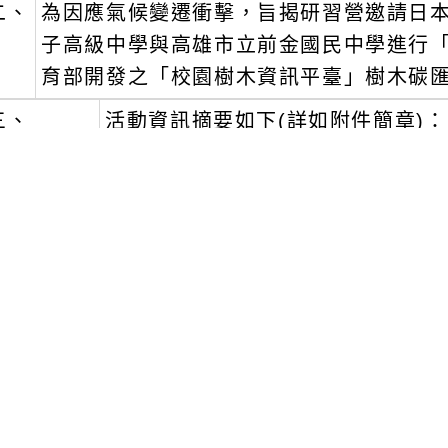
二、
為因應氣候變遷衝擊，旨揭研習營邀請日
子高級中學與高雄市立前金國民中學進行
育部開發之「校園樹木資訊平臺」樹木碳
三、
活動資訊摘要如下(詳如附件簡章)：
一)
時間：114年4月25日上午9時30分至
二)
地點：國立中興大學圖書館圖書館6F會議廳
三)
活動對象：校園樹木碳匯相關業務承辦人員
有興趣的學校同仁皆可報名參加。
四)
報名方式：即日起至114年4月18日下午5
提早關閉報名系統，行前將寄送活動提醒予報名成功者
R9EaJSaKehA31A
四、
完整參與本活動者，可取得環境教育時數