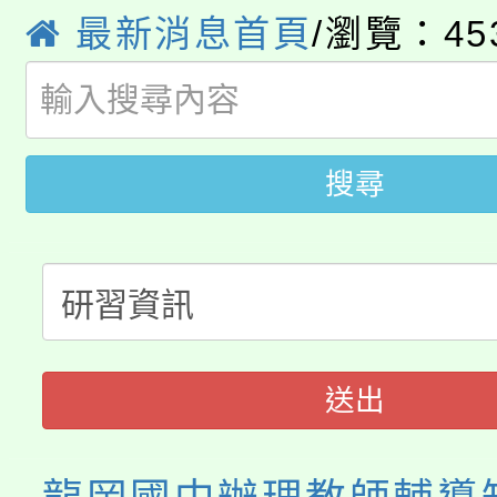
8月14至27日，桃園
最新消息首頁
/瀏覽：45
局官網。
115年桃園市運動會8/1
開!
桃園市低收入戶享有免
田徑場及游泳池舉行。
搜尋
大園自造教育及科技中心
視費優惠，中低收入戶
大溪自造教育及科技中心
份教師增能研習
半價優惠，詳情可洽有
淨零綠生活教案入校路
份教師研習
者。
115年食農教育專業人
會
送出
程