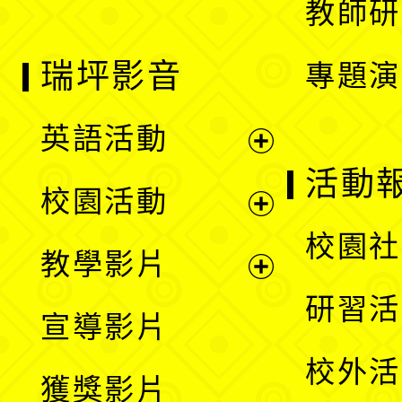
教師研
瑞坪影音
專題演
英語活動
展
活動
校園活動
開
展
校園社
教學影片
選
開
展
研習活
宣導影片
單
選
開
校外活
獲獎影片
單