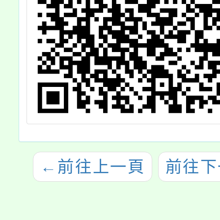
←
前往上一頁
前往下