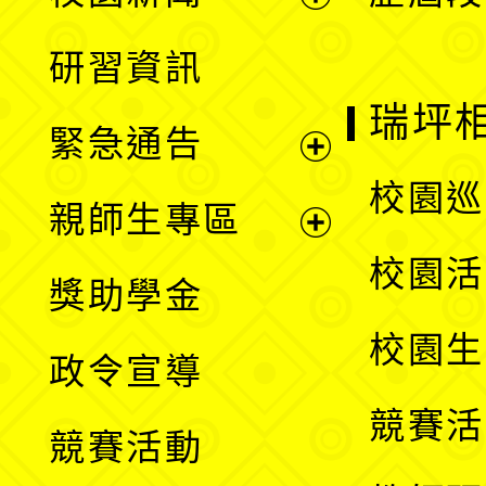
開
展
研習資訊
選
開
瑞坪
緊急通告
單
選
展
校園巡
親師生專區
單
開
展
校園活
獎助學金
選
開
校園生
政令宣導
單
選
競賽活
競賽活動
單