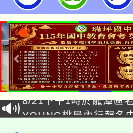
國民中學
「本色祭」8/29、30
8/21下午1時於龍潭區
場熱烈登場!
YOUNG桃局內行報名
徵才活動。
8月14至27日，桃園
局官網。