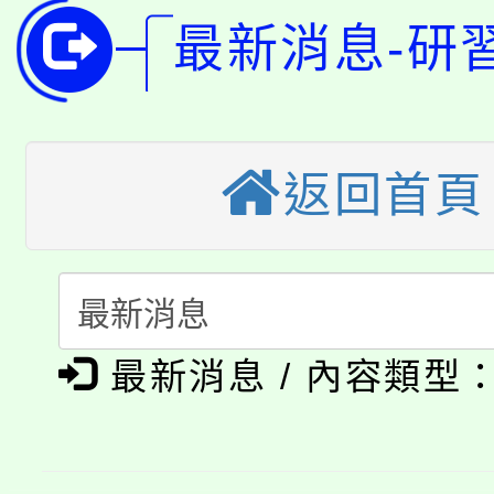
115年桃園市運動會8/1
開!
最新消息-研
桃園市低收入戶享有免
田徑場及游泳池舉行。
大園自造教育及科技中心
視費優惠，中低收入戶
返回首頁
大溪自造教育及科技中心
份教師增能研習
半價優惠，詳情可洽有
淨零綠生活教案入校路
份教師研習
者。
115年食農教育專業人
會
「本色祭」8/29、30
程
最新消息 / 內容類型
8/21下午1時於龍潭區
場熱烈登場!
YOUNG桃局內行報名
徵才活動。