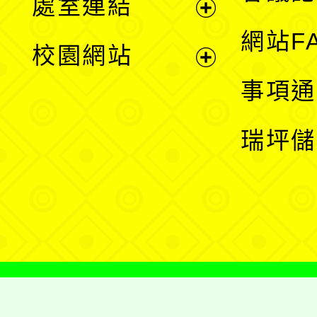
處室連結
單
展
網站F
校園網站
開
展
事項通
選
開
瑞坪儲
單
選
單