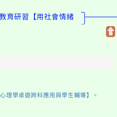
進教育研習【用社會情緒
開
啟
上
方
區
塊
緒心理學桌遊跨科應用與學生輔導】。