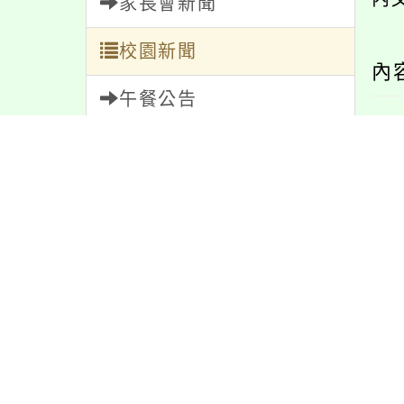
家長會新聞
校園新聞
內
午餐公告
獎助學金
人員招募
服務學習
研習資訊
緊急通告
防疫公告