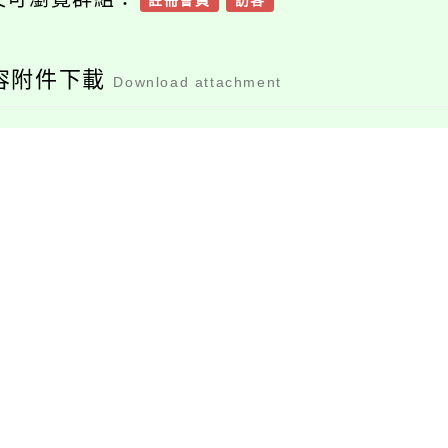
註冊會員
訪客
容附件下載
Download attachment
379980105u_11204
用社會情緒教育sel概
00019_203_print
念結合情緒心理學桌
遊跨科應用與學生輔
檔案下載
檔案下載
導