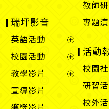
教師研
瑞坪影音
專題演
英語活動
展
活動
校園活動
開
展
校園社
教學影片
選
開
展
研習活
宣導影片
單
選
開
校外活
獲獎影片