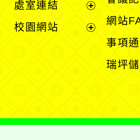
處室連結
單
展
網站F
校園網站
開
展
事項通
選
開
瑞坪儲
單
選
單