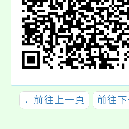
←
前往上一頁
前往下