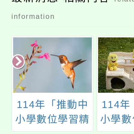
information
護
114年「推動中
114
辦
小學數位學習精
小學數
國
進方案」B5-2生
進方案