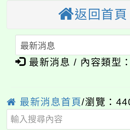
視費優惠，中低收入戶
返回首頁
大溪自造教育及科技中心
份教師增能研習
半價優惠，詳情可洽有
淨零綠生活教案入校路
份教師研習
者。
115年食農教育專業人
會
「本色祭」8/29、30
程
最新消息 / 內容類型
8/21下午1時於龍潭區
場熱烈登場!
YOUNG桃局內行報名
徵才活動。
8月14至27日，桃園
最新消息首頁
/瀏覽：44
局官網。
115年桃園市運動會8/1
開!