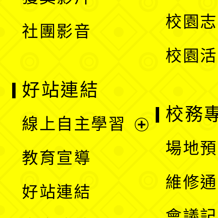
單
選
校園志
社團影音
單
校園活
好站連結
校務
線上自主學習
展
場地預
教育宣導
開
維修通
好站連結
選
會議記