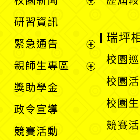
校園新聞
歷屆段
開
展
研習資訊
選
開
瑞坪
緊急通告
單
選
展
校園巡
親師生專區
單
開
展
校園活
獎助學金
選
開
校園生
政令宣導
單
選
競賽活
競賽活動
單