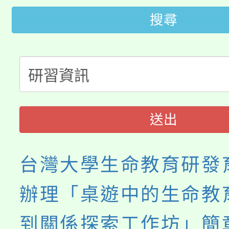
桃園市低收入戶享有免
田徑場及游泳池舉行。
搜尋
大園自造教育及科技中心
視費優惠，中低收入戶
大溪自造教育及科技中心
份教師增能研習
半價優惠，詳情可洽有
淨零綠生活教案入校路
份教師研習
者。
115年食農教育專業人
會
送出
程
台灣大學生命教育研發
辦理「桌遊中的生命教
到關係探索工作坊」簡