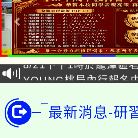
「本色祭」8/29、30
8/21下午1時於龍潭區
場熱烈登場!
YOUNG桃局內行報名
徵才活動。
8月14至27日，桃園
局官網。
115年桃園市運動會8/1
開!
最新消息-研
桃園市低收入戶享有免
田徑場及游泳池舉行。
大園自造教育及科技中心