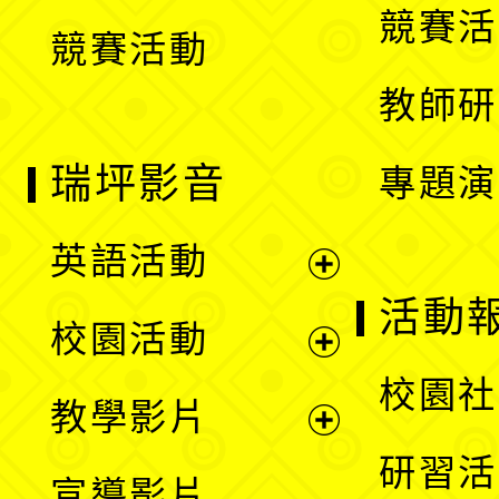
競賽活
競賽活動
單
教師研
瑞坪影音
專題演
英語活動
展
活動
校園活動
開
展
校園社
教學影片
選
開
展
研習活
宣導影片