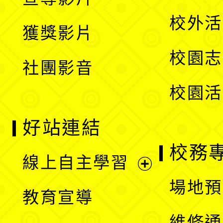
單
選
開
校外活
獲獎影片
單
選
校園志
社團影音
單
校園活
好站連結
校務
線上自主學習
展
場地預
教育宣導
開
維修通