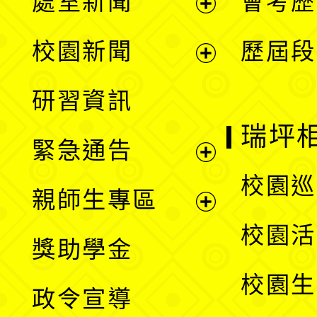
處室新聞
會考歷
展
校園新聞
歷屆段
開
展
研習資訊
選
開
瑞坪
緊急通告
單
選
展
校園巡
親師生專區
單
開
展
校園活
獎助學金
選
開
校園生
政令宣導
單
選