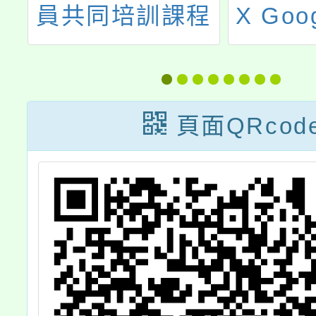
員共同培訓課程
X Goo
日
兒少上
防制網
生
剝削
頁面QRcod
合
（國
，
0
午
名