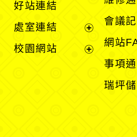
好站連結
選
會議記
處室連結
單
展
網站F
校園網站
開
展
事項通
選
開
瑞坪儲
單
選
單