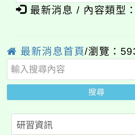
「本色祭」8/29、30
程
最新消息 / 內容類型
8/21下午1時於龍潭區
場熱烈登場!
YOUNG桃局內行報名
徵才活動。
最新消息首頁
/瀏覽：59
8月14至27日，桃園
局官網。
115年桃園市運動會8/1
開!
桃園市低收入戶享有免
田徑場及游泳池舉行。
搜尋
大園自造教育及科技中心
視費優惠，中低收入戶
大溪自造教育及科技中心
份教師增能研習
半價優惠，詳情可洽有
淨零綠生活教案入校路
份教師研習
者。