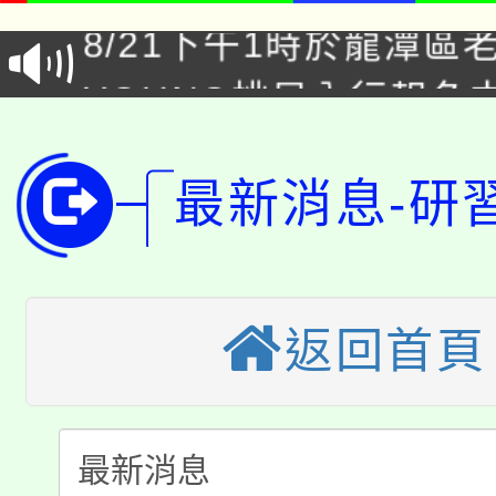
8/21下午1時於龍潭區
場熱烈登場!
YOUNG桃局內行報名
徵才活動。
8月14至27日，桃園
局官網。
115年桃園市運動會8/1
最新消息-研
開!
桃園市低收入戶享有免
田徑場及游泳池舉行。
大園自造教育及科技中心
視費優惠，中低收入戶
返回首頁
大溪自造教育及科技中心
份教師增能研習
半價優惠，詳情可洽有
淨零綠生活教案入校路
份教師研習
者。
115年食農教育專業人
會