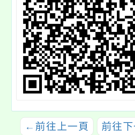
←
前往上一頁
前往下