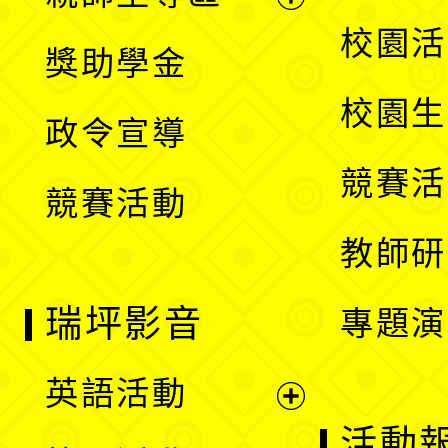
單
開
展
校園活
獎助學金
選
開
校園生
政令宣導
單
選
競賽活
競賽活動
單
教師研
瑞坪影音
專題演
英語活動
展
活動