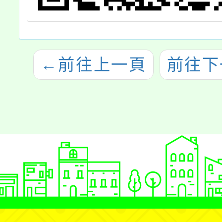
←
前往上一頁
前往下