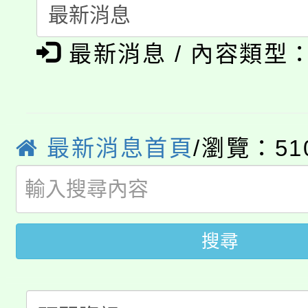
「本色祭」8/29、30
程
8/21下午1時於龍潭區
最新消息 / 內容類型
場熱烈登場!
YOUNG桃局內行報名
徵才活動。
8月14至27日，桃園
局官網。
最新消息首頁
/瀏覽：51
115年桃園市運動會8/1
開!
桃園市低收入戶享有免
田徑場及游泳池舉行。
大園自造教育及科技中心
視費優惠，中低收入戶
搜尋
大溪自造教育及科技中心
份教師增能研習
半價優惠，詳情可洽有
淨零綠生活教案入校路
份教師研習
者。