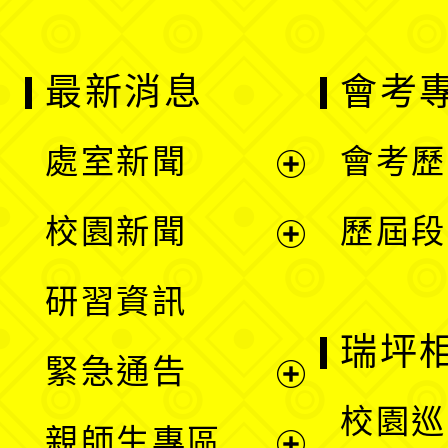
最新消息
會考
處室新聞
會考歷
展
校園新聞
歷屆段
開
展
研習資訊
選
開
瑞坪
緊急通告
單
選
展
校園巡
親師生專區