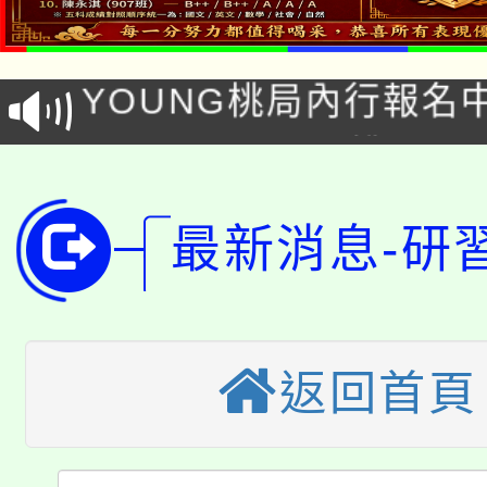
8/21下午1時於龍潭區
場熱烈登場!
YOUNG桃局內行報名
徵才活動。
8月14至27日，桃園
局官網。
115年桃園市運動會8/1
開!
最新消息-研
桃園市低收入戶享有免
田徑場及游泳池舉行。
大園自造教育及科技中心
視費優惠，中低收入戶
大溪自造教育及科技中心
份教師增能研習
半價優惠，詳情可洽有
返回首頁
淨零綠生活教案入校路
份教師研習
者。
115年食農教育專業人
會