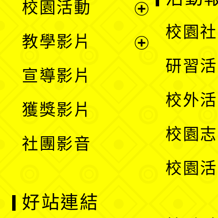
校園活動
開
展
校園社
教學影片
選
開
展
研習活
宣導影片
單
選
開
校外活
獲獎影片
單
選
校園志
社團影音
單
校園活
好站連結