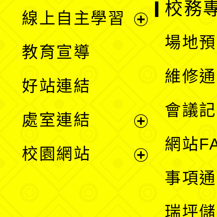
校務
線上自主學習
展
場地預
教育宣導
開
維修通
好站連結
選
會議記
處室連結
單
展
網站F
校園網站
開
展
事項通
選
開
瑞坪儲