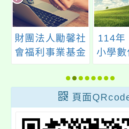
指
財團法人勵馨社
114
」
會福利事業基金
小學數
會辦理「112年
進方案
度桃園市未滿20
科技輔
歲懷孕服務及後
習
頁面QRcod
續追蹤輔導方
案」之個案研討