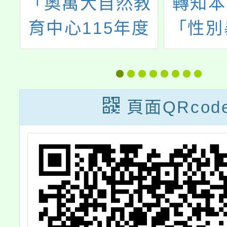
民
「奧萬大自然教
轉知本
委
育中心115年度
「性別
驗
鳥類調查及地質
初級預
3
礦物研習課程」
區防暴
女
報名資訊
課程訓
頁面QRcod
元
份，歡
師
名資格
計
名
屬
，