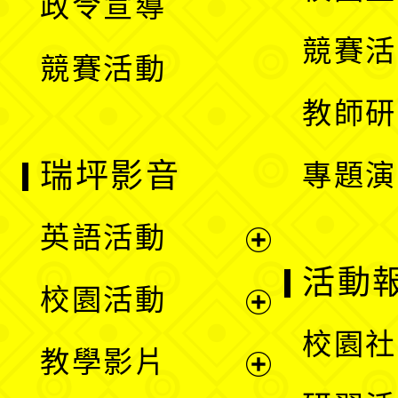
政令宣導
單
選
競賽活
競賽活動
單
教師研
瑞坪影音
專題演
英語活動
展
活動
校園活動
開
展
校園社
教學影片
選
開