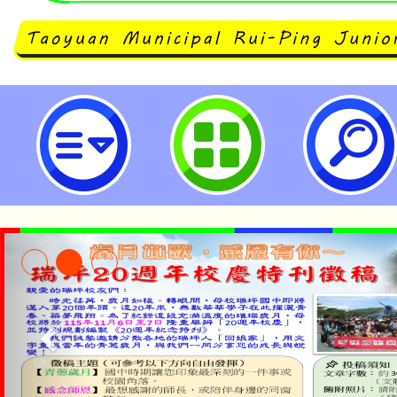
主旨：本中心委託瑞坪國中辦理全
「哇~原來戶外教育係醬玩！」，
師踴躍參與。-桃園市立瑞坪國民中