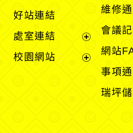
開
維修通
好站連結
選
會議記
處室連結
單
展
網站F
校園網站
開
展
事項通
選
開
瑞坪儲
單
選
單