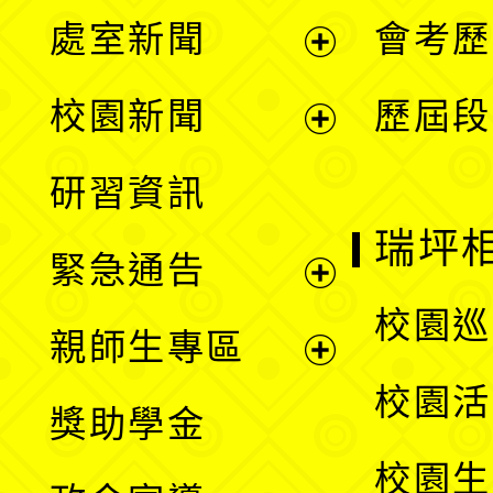
處室新聞
會考歷
展
校園新聞
歷屆段
開
展
研習資訊
選
開
瑞坪
緊急通告
單
選
展
校園巡
親師生專區
單
開
展
校園活
獎助學金
選
開
校園生