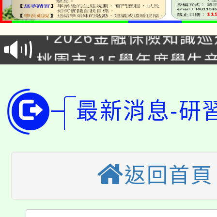
公告本校115學年度第1
「2026金融保險知識
代理(課)教師甄選結果(
桃園市115學年度學生
車」活動
公告本校115學年度第
生本土語及新住民語歌
公告本校115學年度第
代理(課)教師甄選結果(
最新消息-研
轉知中國文化大學推廣
代理(課)教師甄選結果(
轉知苗栗縣政府辦理11
《TA101》溝通分析
返回首頁
桃園市115學年度學生
縣市「校園短影音徵選
程，歡迎學生輔導中心
「桃園市補助參觀特色
要點
門員」簡章及活動海報
心理、諮商輔導、社會