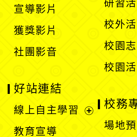
展
研習活
宣導影片
單
選
開
校外活
獲獎影片
單
選
校園志
社團影音
單
校園活
好站連結
校務
線上自主學習
展
場地預
教育宣導