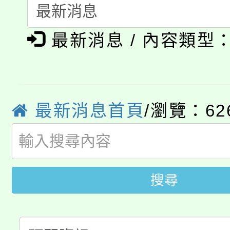
115年度「教育部表揚
展演活動實施計畫」
踴躍報名參加。
系所師生報名參加。
公告本校115學年度第1
義教育推展貢獻獎」
最新消息 / 內容類型
「2026金融保險知識
代理(課)教師甄選結果(
桃園市115學年度學生
車」活動
公告本校115學年度第
最新消息首頁
/瀏覽：62
生本土語及新住民語歌
公告本校115學年度第
代理(課)教師甄選結果(
轉知中國文化大學推廣
代理(課)教師甄選結果(
搜尋
轉知苗栗縣政府辦理11
《TA101》溝通分析
桃園市115學年度學生
縣市「校園短影音徵選
程，歡迎學生輔導中心