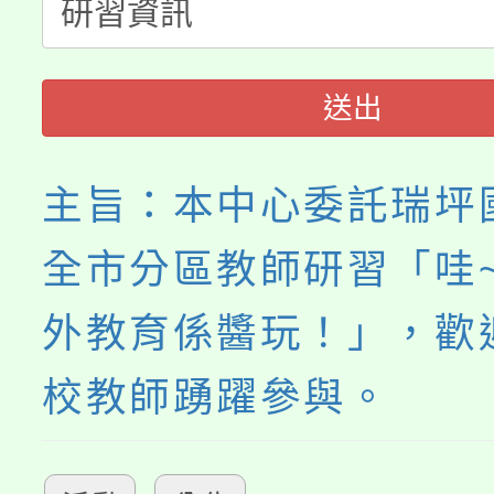
「桃園市補助參觀特色
要點
門員」簡章及活動海報
心理、諮商輔導、社會
115年度「教育部表揚
展演活動實施計畫」
踴躍報名參加。
系所師生報名參加。
送出
義教育推展貢獻獎」
主旨：本中心委託瑞坪
全市分區教師研習「哇
外教育係醬玩！」，歡
校教師踴躍參與。