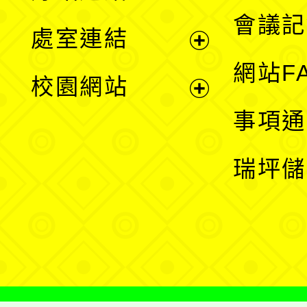
選
會議記
處室連結
單
展
網站F
校園網站
開
展
事項通
選
開
瑞坪儲
單
選
單