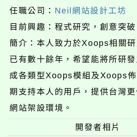
「本色祭」8/29、30
程
任職公司：
Neil網站設計工坊
8/21下午1時於龍潭區
場熱烈登場!
目前興趣：程式研究，創意突破
YOUNG桃局內行報名
徵才活動。
簡介：本人致力於Xoops相關
8月14至27日，桃園
局官網。
已有數十餘年，希望能將所研發
115年桃園市運動會8/1
開!
成各類型Xoops模組及Xoops
桃園市低收入戶享有免
田徑場及游泳池舉行。
期支持本人的用戶，提供台灣更
大園自造教育及科技中心
視費優惠，中低收入戶
網站架設環境。
大溪自造教育及科技中心
份教師增能研習
半價優惠，詳情可洽有
淨零綠生活教案入校路
開發者相片
份教師研習
者。