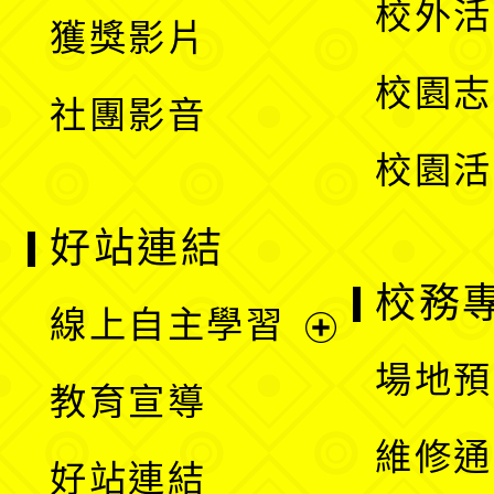
校外活
獲獎影片
單
選
校園志
社團影音
單
校園活
好站連結
校務
線上自主學習
展
場地預
教育宣導
開
維修通
好站連結