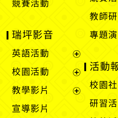
競賽活動
單
教師研
瑞坪影音
專題演
英語活動
展
活動
校園活動
開
展
校園社
教學影片
選
開
展
研習活
宣導影片
單
選
開