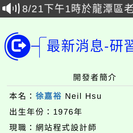
8/21下午1時於龍潭區
場熱烈登場!
YOUNG桃局內行報名
徵才活動。
8月14至27日，桃園
局官網。
最新消息-研
115年桃園市運動會8/1
開!
桃園市低收入戶享有免
田徑場及游泳池舉行。
大園自造教育及科技中心
開發者簡介
視費優惠，中低收入戶
大溪自造教育及科技中心
份教師增能研習
半價優惠，詳情可洽有
本名：
徐嘉裕
Neil Hsu
淨零綠生活教案入校路
份教師研習
出生年份：1976年
者。
115年食農教育專業人
會
現職：網站程式設計師