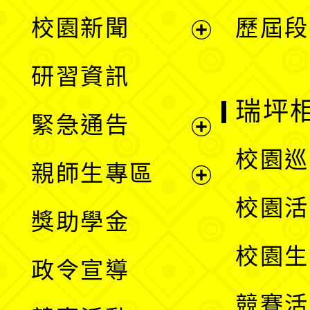
展
校園新聞
歷屆段
開
展
研習資訊
選
開
瑞坪
緊急通告
單
選
展
校園巡
親師生專區
單
開
展
校園活
獎助學金
選
開
校園生
政令宣導
單
選
競賽活