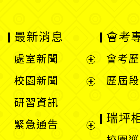
最新消息
會考
處室新聞
會考歷
展
校園新聞
歷屆段
開
展
研習資訊
選
開
瑞坪
緊急通告
單
選
展