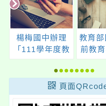
智
楊梅國中辦理
教育部
「111學年度教
前教育
作辦
育優先區親職教
學年度
師
育講座」，歡迎
學媒體
本校教職員工、
教師數
頁面QRcod
家長及社區人士
程