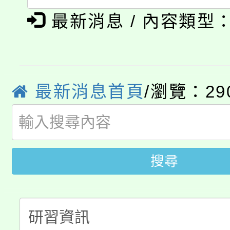
「本色祭」8/29、30
最新消息 / 內容類型
程
8/21下午1時於龍潭區
場熱烈登場!
YOUNG桃局內行報名
徵才活動。
最新消息首頁
/瀏覽：29
8月14至27日，桃園
局官網。
115年桃園市運動會8/1
開!
桃園市低收入戶享有免
田徑場及游泳池舉行。
搜尋
大園自造教育及科技中心
視費優惠，中低收入戶
大溪自造教育及科技中心
份教師增能研習
半價優惠，詳情可洽有
淨零綠生活教案入校路
份教師研習