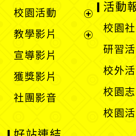
展
活動
校園活動
開
展
校園社
教學影片
選
開
展
研習活
宣導影片
單
選
開
校外活
獲獎影片
單
選
校園志
社團影音
單
校園活
好站連結