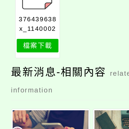
376439638
x_1140002
963_attach
檔案下載
1
最新消息-相關內容
relat
information