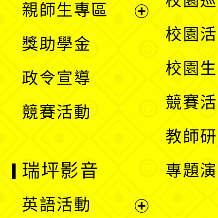
校園巡
親師生專區
單
開
展
校園活
獎助學金
選
開
校園生
政令宣導
單
選
競賽活
競賽活動
單
教師研
瑞坪影音
專題演
英語活動