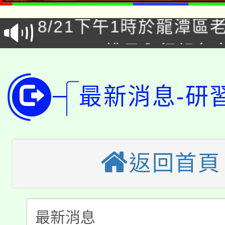
8/21下午1時於龍潭區
場熱烈登場!
YOUNG桃局內行報名
徵才活動。
8月14至27日，桃園
局官網。
最新消息-研
115年桃園市運動會8/1
開!
桃園市低收入戶享有免
田徑場及游泳池舉行。
大園自造教育及科技中心
視費優惠，中低收入戶
返回首頁
大溪自造教育及科技中心
份教師增能研習
半價優惠，詳情可洽有
淨零綠生活教案入校路
份教師研習
者。
115年食農教育專業人
會