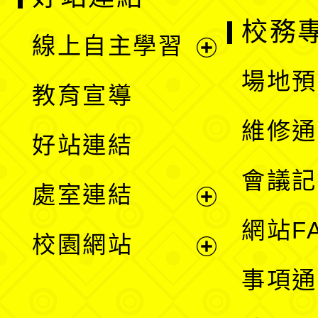
校務
線上自主學習
展
場地預
教育宣導
開
維修通
好站連結
選
會議記
處室連結
單
展
網站F
校園網站
開
展
事項通
選
開