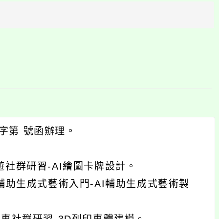
方
區
塊
字第 號函辦理。
】桌遊社群研習-AI繪圖卡牌設計。
】AI輔助生成式藝術入門-AI輔助生成式藝術製