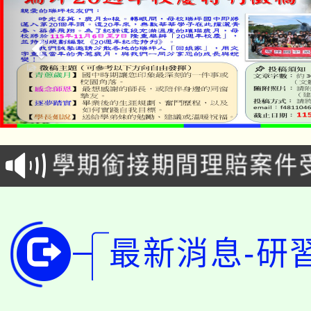
淨零綠生活教案入校路
115年食農教育專業人
會
學期銜接期間理賠案件
程
淨零綠領人才培育課程
學籍身 分審查程序及
公告本校115學年度第1
版
最新消息-研
「2026金融保險知識
代理(課)教師甄選結果(
桃園市115學年度學生
車」活動