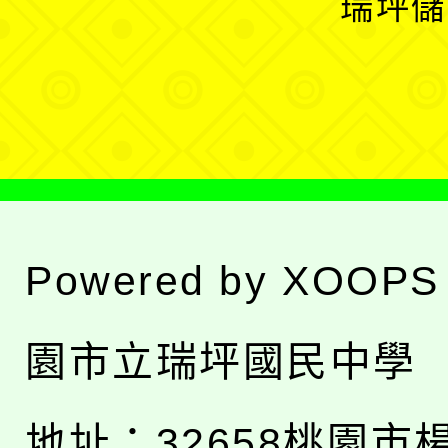
瑞坪儲
單
選
單
Powered by
XOOPS
園市立瑞坪國民中學
地址：
32658桃園市