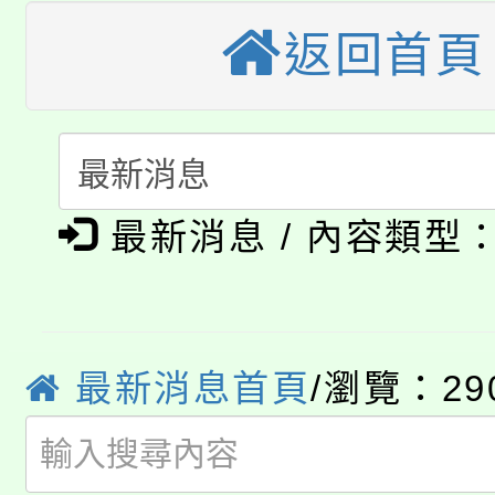
公告本校115學年度第
生本土語及新住民語歌
返回首頁
公告本校115學年度第
代理(課)教師甄選結果(
轉知中國文化大學推廣
代理(課)教師甄選結果(
淨零綠生活教案入校路
《TA101》溝通分析
最新消息 / 內容類型
115年食農教育專業人
會
程，歡迎學生輔導中心
學期銜接期間理賠案件
程
心理、諮商輔導、社會
淨零綠領人才培育課程
學籍身 分審查程序及
系所師生報名參加。
最新消息首頁
/瀏覽：29
公告本校115學年度第1
版
「2026金融保險知識
代理(課)教師甄選結果(