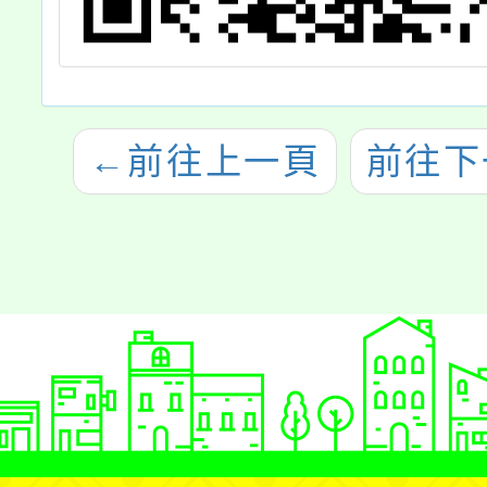
←
前往上一頁
前往下