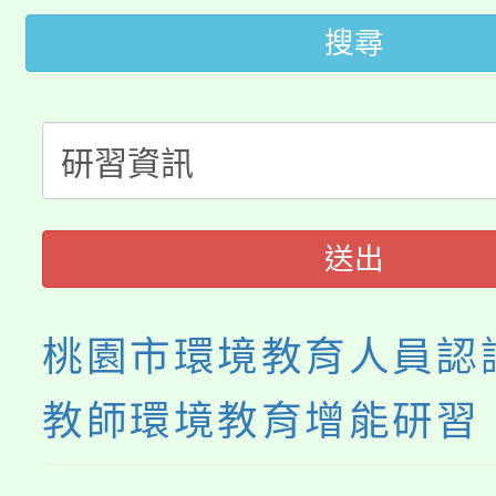
桃園市115學年度學生
車」活動
搜尋
公告本校115學年度第
生本土語及新住民語歌
公告本校115學年度第
代理(課)教師甄選結果(
轉知中國文化大學推廣
代理(課)教師甄選結果(
《TA101》溝通分析
送出
程，歡迎學生輔導中心
桃園市環境教育人員認
心理、諮商輔導、社會
教師環境教育增能研習
系所師生報名參加。