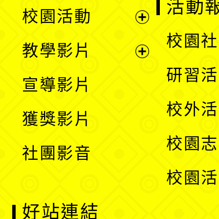
展
活動
校園活動
開
展
校園社
教學影片
選
開
展
研習活
宣導影片
單
選
開
校外活
獲獎影片
單
選
校園志
社團影音
單
校園活
好站連結