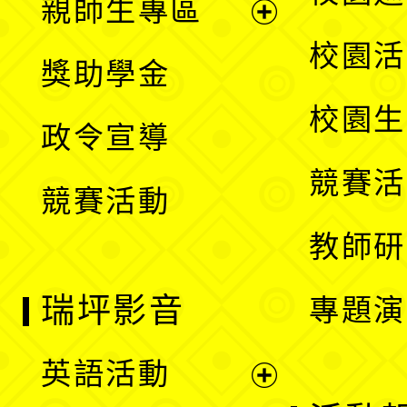
親師生專區
單
開
展
校園活
獎助學金
選
開
校園生
政令宣導
單
選
競賽活
競賽活動
單
教師研
瑞坪影音
專題演
英語活動