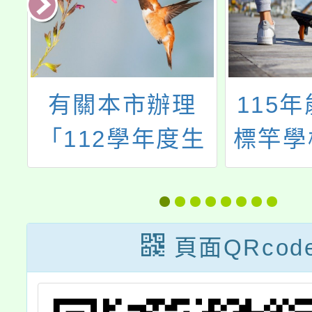
115年能源教育
「永續
生
標竿學校觀摩活
應用人
動
盟中心
圓
慧電網
儲能人
頁面QRcod
一
盟中心
，
課師課