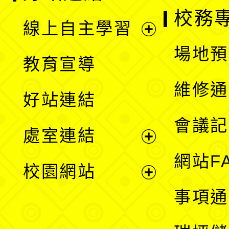
校務
線上自主學習
展
場地預
教育宣導
開
維修通
好站連結
選
會議記
處室連結
單
展
網站F
校園網站
開
展
事項通
選
開