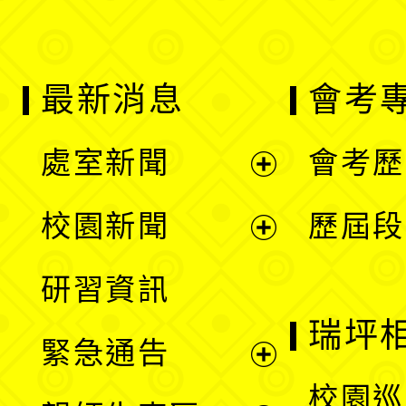
最新消息
會考
處室新聞
會考歷
展
校園新聞
歷屆段
開
展
研習資訊
選
開
瑞坪
緊急通告
單
選
展
校園巡