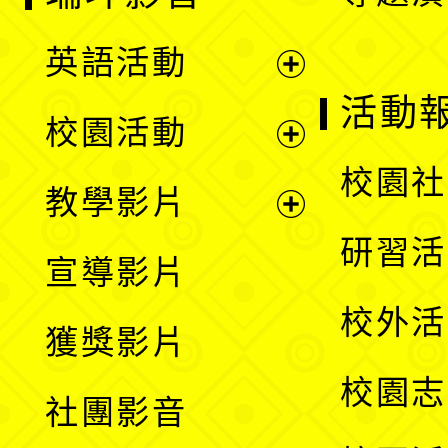
英語活動
展
活動
校園活動
開
展
校園社
教學影片
選
開
展
研習活
宣導影片
單
選
開
校外活
獲獎影片
單
選
校園志
社團影音
單