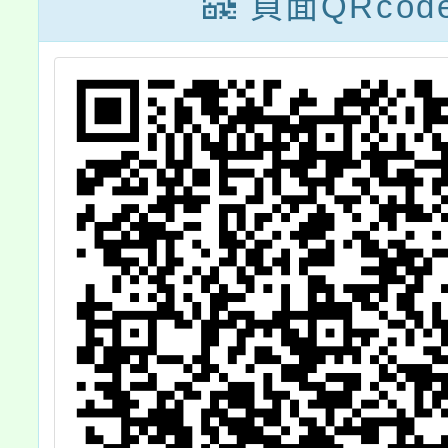
頁面QRcod
）
制兒少性剝削網
增
絡研討會」北區
迎
報名簡章1份
（如附件），歡
迎相關人員報名
參加。