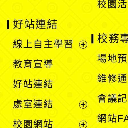
校園活
好站連結
校務
線上自主學習
展
場地預
教育宣導
開
維修通
好站連結
選
會議記
處室連結
單
展
網站F
校園網站