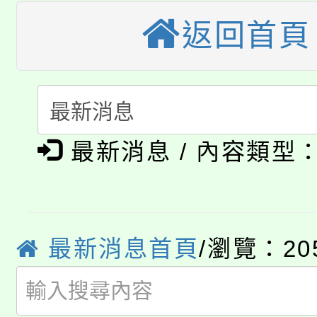
大園自造教育及科技中心
視費優惠，中低收入戶
返回首頁
大溪自造教育及科技中心
份教師增能研習
半價優惠，詳情可洽有
淨零綠生活教案入校路
份教師研習
者。
115年食農教育專業人
會
「本色祭」8/29、30
程
最新消息 / 內容類型
8/21下午1時於龍潭區
場熱烈登場!
YOUNG桃局內行報名
徵才活動。
最新消息首頁
/瀏覽：20
8月14至27日，桃園
局官網。
115年桃園市運動會8/1
開!