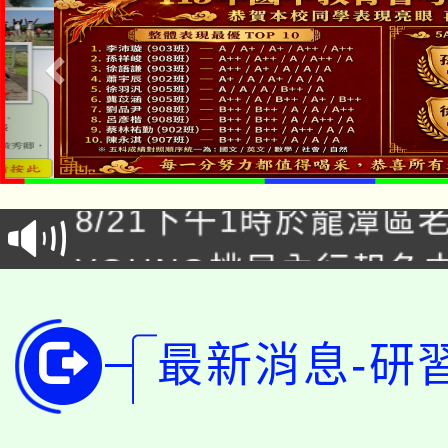
「本色祭」8/29、30
8/21下午1時於龍潭區
場熱烈登場!
YOUNG桃局內行報名
徵才活動。
8月14至27日，桃園
局官網。
115年桃園市運動會8/1
最新消息-研
開!
桃園市低收入戶享有免
田徑場及游泳池舉行。