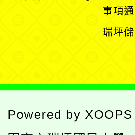
開
展
事項通
選
開
瑞坪儲
單
選
單
Powered by
XOOPS