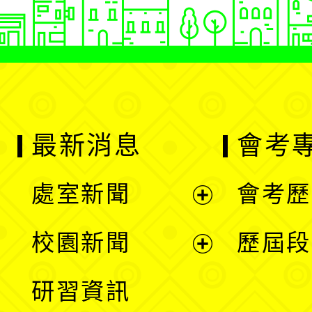
最新消息
會考
處室新聞
會考歷
展
校園新聞
歷屆段
開
展
研習資訊
選