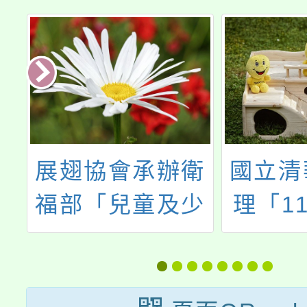
本
展翅協會承辦衛
國立清
社
福部「兒童及少
理「1
年性剝削防制網
教育人
講
絡人員教育訓
小時核
情
練」，檢送「防
習班及