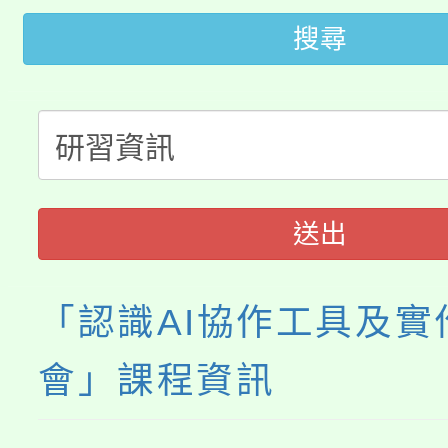
桃園市低收入戶享有免
田徑場及游泳池舉行。
搜尋
大園自造教育及科技中心
視費優惠，中低收入戶
大溪自造教育及科技中心
份教師增能研習
半價優惠，詳情可洽有
淨零綠生活教案入校路
份教師研習
者。
115年食農教育專業人
會
送出
程
「認識AI協作工具及實
會」課程資訊