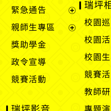
開
瑞坪
緊急通告
單
選
展
校園巡
親師生專區
單
開
展
校園活
獎助學金
選
開
校園生
政令宣導
單
選
競賽活
競賽活動
單
教師研
瑞坪影音
專題演