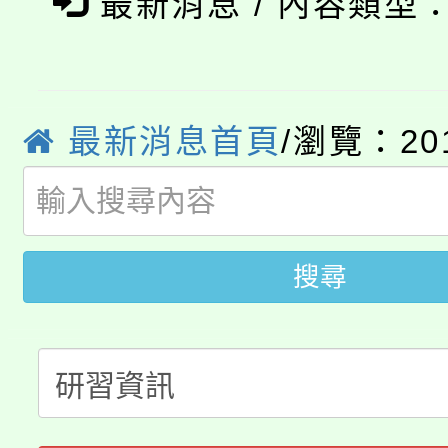
最新消息 / 內容類型
「2026金融保險知識
代理(課)教師甄選結果(
桃園市115學年度學生
車」活動
公告本校115學年度第
最新消息首頁
/瀏覽：20
生本土語及新住民語歌
公告本校115學年度第
代理(課)教師甄選結果(
轉知中國文化大學推廣
代理(課)教師甄選結果(
搜尋
轉知苗栗縣政府辦理11
《TA101》溝通分析
桃園市115學年度學生
縣市「校園短影音徵選
程，歡迎學生輔導中心
「桃園市補助參觀特色
要點
門員」簡章及活動海報
心理、諮商輔導、社會
115年度「教育部表揚
展演活動實施計畫」