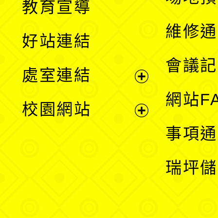
教育宣導
開
維修通
好站連結
選
會議記
處室連結
單
展
網站F
校園網站
開
展
事項通
選
開
瑞坪儲
單
選
單