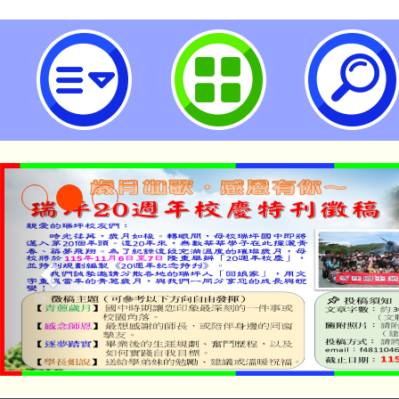
「認識AI協作工具及實作研習會」
市立瑞坪國民中學
公告本校115學年度第1
「2026金融保險知識
代理(課)教師甄選結果(