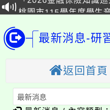
桃園市115學年度學生
車」活動
公告本校115學年度第
生本土語及新住民語歌
公告本校115學年度第
代理(課)教師甄選結果(
最新消息-研
轉知中國文化大學推廣
代理(課)教師甄選結果(
轉知苗栗縣政府辦理11
《TA101》溝通分析
返回首頁
桃園市115學年度學生
縣市「校園短影音徵選
程，歡迎學生輔導中心
「桃園市補助參觀特色
要點
門員」簡章及活動海報
心理、諮商輔導、社會
115年度「教育部表揚
展演活動實施計畫」
踴躍報名參加。
系所師生報名參加。
公告本校115學年度第1
義教育推展貢獻獎」