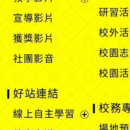
選
開
展
研習活
宣導影片
單
選
開
校外活
獲獎影片
單
選
校園志
社團影音
單
校園活
好站連結
校務
線上自主學習
展
場地預