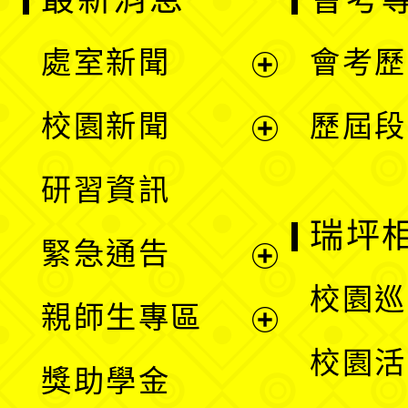
處室新聞
會考歷
展
校園新聞
歷屆段
開
展
研習資訊
選
開
瑞坪
緊急通告
單
選
展
校園巡
親師生專區
單
開
展
校園活
獎助學金
選