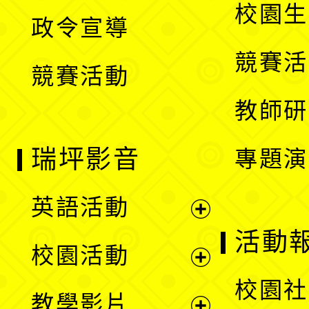
開
校園生
政令宣導
單
選
競賽活
競賽活動
單
教師研
瑞坪影音
專題演
英語活動
展
活動
校園活動
開
展
校園社
教學影片