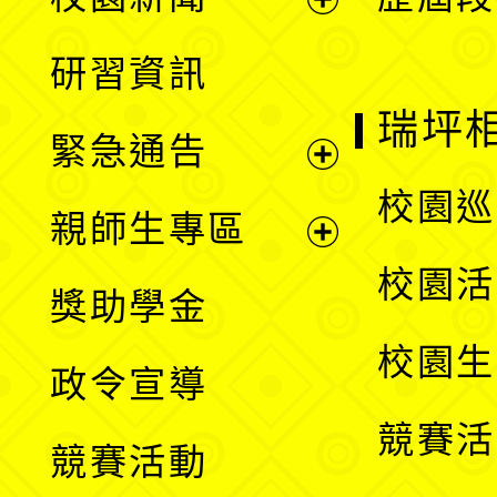
開
展
研習資訊
選
開
瑞坪
緊急通告
單
選
展
校園巡
親師生專區
單
開
展
校園活
獎助學金
選
開
校園生
政令宣導
單
選
競賽活
競賽活動
單