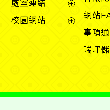
處室連結
單
展
網站F
校園網站
開
展
事項通
選
開
瑞坪儲
單
選
單