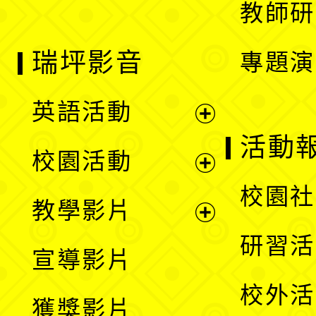
教師研
瑞坪影音
專題演
英語活動
展
活動
校園活動
開
展
校園社
教學影片
選
開
展
研習活
宣導影片
單
選
開
校外活
獲獎影片
單