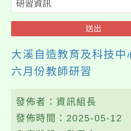
公告本校115學年度第
代理(課)教師甄選結果(
轉知中國文化大學推廣
代理(課)教師甄選結果(
送出
《TA101》溝通分析
程，歡迎學生輔導中心
大溪自造教育及科技中心
心理、諮商輔導、社會
六月份教師研習
系所師生報名參加。
發佈者：資訊組長
發佈時間：2025-05-12