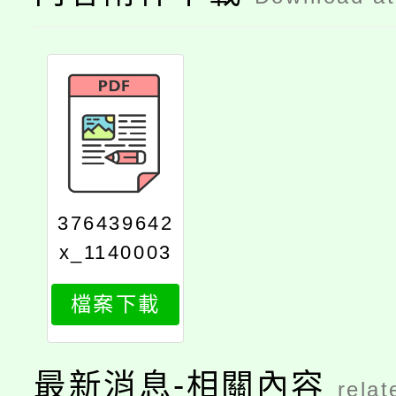
376439642
x_1140003
434_attach
檔案下載
1
最新消息-相關內容
relat