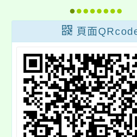
暴
蘆竹「生態、古
「父母
防
蹟與食農」課程
與情緒
頁面QRcod
暴
歡迎
課
師、社
同
，