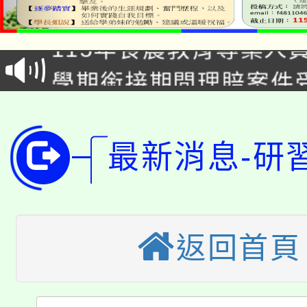
淨零綠生活教案入校路
115年食農教育專業人
會
學期銜接期間理賠案件
程
淨零綠領人才培育課程
學籍身 分審查程序及
公告本校115學年度第1
版
最新消息-研
「2026金融保險知識
代理(課)教師甄選結果(
桃園市115學年度學生
車」活動
返回首頁
公告本校115學年度第
生本土語及新住民語歌
公告本校115學年度第
代理(課)教師甄選結果(