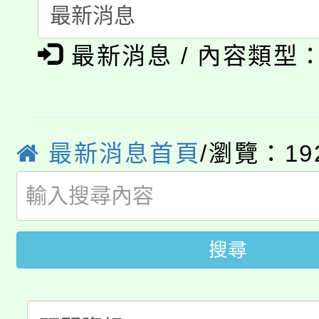
轉知中國文化大學推廣
代理(課)教師甄選結果(
淨零綠生活教案入校路
《TA101》溝通分析
最新消息 / 內容類型
115年食農教育專業人
會
程，歡迎學生輔導中心
學期銜接期間理賠案件
程
心理、諮商輔導、社會
淨零綠領人才培育課程
最新消息首頁
/瀏覽：19
學籍身 分審查程序及
系所師生報名參加。
公告本校115學年度第1
版
「2026金融保險知識
代理(課)教師甄選結果(
搜尋
桃園市115學年度學生
車」活動
公告本校115學年度第
生本土語及新住民語歌