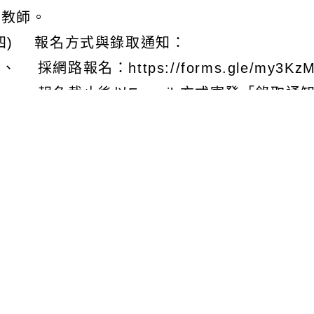
學教師。
(四) 報名方式與錄取通知：
、 採網路報名：https://forms.gle/my3Kz
２、 報名截止後以E-mail 方式寄發「錄取
發「錄取通知單」。
(五) 注意事項：如附件。
三、 請貴校鼓勵所屬教師踴躍參與，依課務自理
、 檢附「114年 B1科技輔助自主學習工作
文可瀏覽群組：
註冊會員
訪客