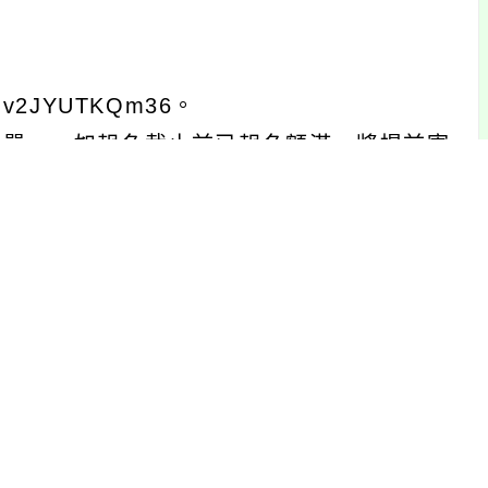
Mv2JYUTKQm36。
通知單」，如報名截止前已報名額滿，將提前寄
原則下，核予參與教師公(差)假登記。
坊」議程1份。