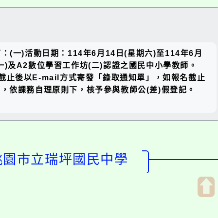
關閉區
)活動日期：114年6月14日(星期六)至114年6月
塊
一)及A2數位學習工作坊(二)認證之國民中小學教師。
２、報名截止後以E-mail方式寄發「錄取通知單」，如報名截止
，依課務自理原則下，核予參與教師公(差)假登記。
-桃園市立瑞坪國民中學
開
啟