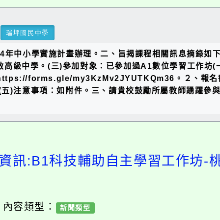
瑞坪國民中學
年中小學實施計畫辦理。二、旨揭課程相關訊息摘錄如下：(一
光啟高級中學。(三)參加對象：已參加過A1數位學習工作坊(
s://forms.gle/my3KzMv2JYUTKQm36。
(五)注意事項：如附件。三、請貴校鼓勵所屬教師踴躍參與
資訊:B1科技輔助自主學習工作坊
/ 內容類型：
新聞類型