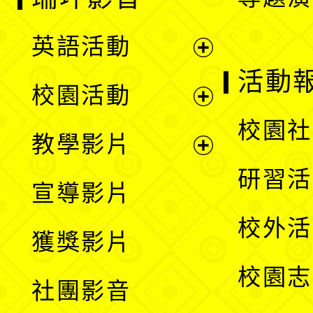
英語活動
展
活動
校園活動
開
展
校園社
教學影片
選
開
展
研習活
宣導影片
單
選
開
校外活
獲獎影片
單
選
校園志
社團影音
單