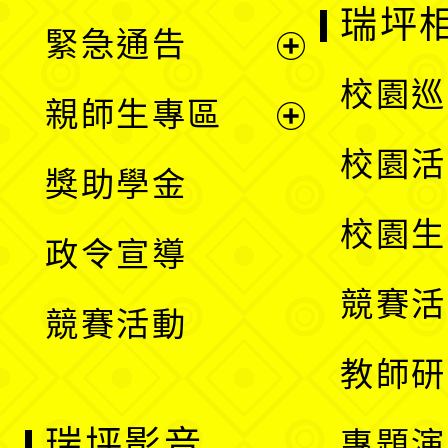
開
瑞坪
緊急通告
單
選
展
校園巡
親師生專區
單
開
展
校園活
獎助學金
選
開
校園生
政令宣導
單
選
競賽活
競賽活動
單
教師研
瑞坪影音
專題演