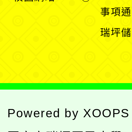
開
展
事項通
選
開
瑞坪儲
單
選
單
Powered by
XOOPS