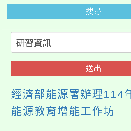
桃園市低收入戶享有免
田徑場及游泳池舉行。
搜尋
大園自造教育及科技中心
視費優惠，中低收入戶
大溪自造教育及科技中心
份教師增能研習
半價優惠，詳情可洽有
淨零綠生活教案入校路
份教師研習
者。
115年食農教育專業人
會
送出
程
經濟部能源署辦理114
能源教育增能工作坊