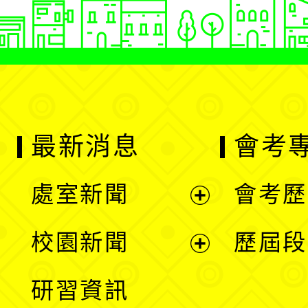
最新消息
會考
處室新聞
會考歷
展
校園新聞
歷屆段
開
展
研習資訊
選