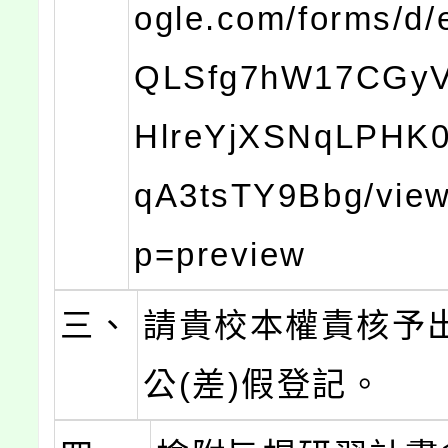
ogle.com/forms/d/
QLSfg7hW17CGy
HlreYjXSNqLPHK
qA3tsTY9Bbg/vie
p=preview
三、
請貴校本權責核予
公(差)假登記。