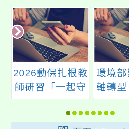
及
2026動保扎根教
環境部
年
師研習「一起守
軸轉型
能
護牠」
位解方
件