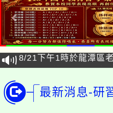
「本色祭」8/29、30
8/21下午1時於龍潭區
場熱烈登場!
YOUNG桃局內行報名
徵才活動。
8月14至27日，桃園
局官網。
最新消息-研
115年桃園市運動會8/1
開!
桃園市低收入戶享有免
田徑場及游泳池舉行。