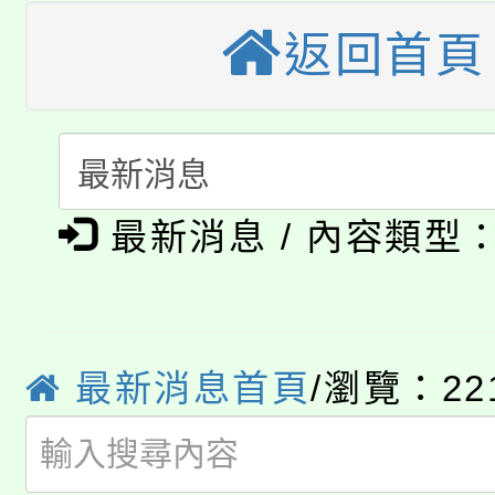
大園自造教育及科技中心
視費優惠，中低收入戶
返回首頁
大溪自造教育及科技中心
份教師增能研習
半價優惠，詳情可洽有
淨零綠生活教案入校路
份教師研習
者。
115年食農教育專業人
會
最新消息 / 內容類型
「本色祭」8/29、30
程
8/21下午1時於龍潭區
場熱烈登場!
YOUNG桃局內行報名
徵才活動。
最新消息首頁
/瀏覽：22
8月14至27日，桃園
局官網。
115年桃園市運動會8/1
開!