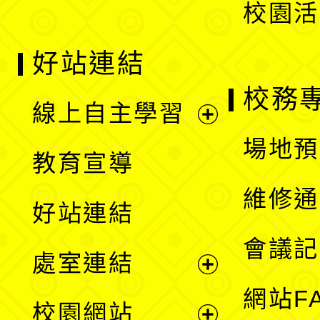
校園活
好站連結
校務
線上自主學習
展
場地預
教育宣導
開
維修通
好站連結
選
會議記
處室連結
單
展
網站F
校園網站