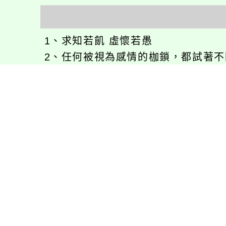
1、求知若飢 虛懷若愚
2、任何被視為感情的枷鎖，都試著
3、自強不息
徐嘉裕(Neil Hsu)的工作心得網誌!
徐嘉裕 Neil hsu粉絲團
E-MAIL：
b168168tw@gmail.com