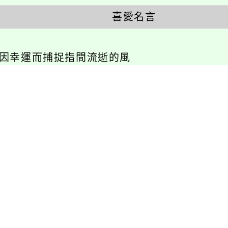
喜愛名言
不因幸運而捕捉指間流逝的風
相關連結