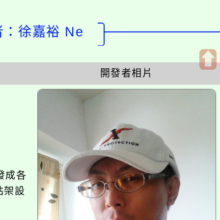
計者：徐嘉裕 Ne
開發者相片
開
啟
上
方
區
塊
發成各
站架設