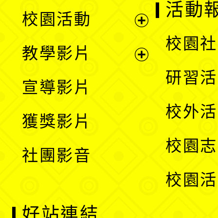
展
活動
校園活動
開
展
校園社
教學影片
選
開
展
研習活
宣導影片
單
選
開
校外活
獲獎影片
單
選
校園志
社團影音
單
校園活
好站連結