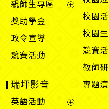
親師生專區
單
開
展
校園活
獎助學金
選
開
校園生
政令宣導
單
選
競賽活
競賽活動
單
教師研
瑞坪影音
專題演
英語活動