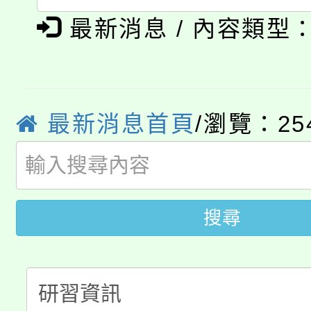
公告本校115學年度第1
義教育推展貢獻獎」
最新消息 / 內容類型
「2026金融保險知識
代理(課)教師甄選結果(
桃園市115學年度學生
車」活動
公告本校115學年度第
生本土語及新住民語歌
最新消息首頁
/瀏覽：25
公告本校115學年度第
代理(課)教師甄選結果(
轉知中國文化大學推廣
代理(課)教師甄選結果(
轉知苗栗縣政府辦理11
搜尋
《TA101》溝通分析
桃園市115學年度學生
縣市「校園短影音徵選
程，歡迎學生輔導中心
「桃園市補助參觀特色
要點
門員」簡章及活動海報
心理、諮商輔導、社會