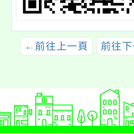
←
前往上一頁
前往下