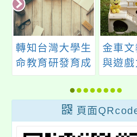
生
轉知台灣大學生
金車文
》
命教育研發育成
與遊戲
活
中心辦理「網路
業共同
世代青少年心理
際
健康之療癒心理
Missio
頁面QRcod
學系列桌遊」簡
Worl