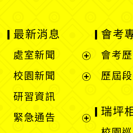
最新消息
會考
處室新聞
會考歷
展
校園新聞
歷屆段
開
展
研習資訊
選
開
瑞坪
緊急通告
單
選
展
校園巡