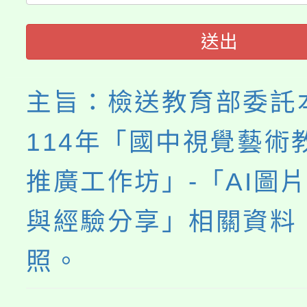
115年度「教育部表揚
展演活動實施計畫」
踴躍報名參加。
系所師生報名參加。
送出
義教育推展貢獻獎」
主旨：檢送教育部委託
114年「國中視覺藝術
推廣工作坊」-「AI圖
與經驗分享」相關資料
照。