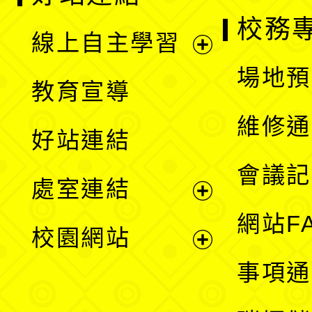
校務
線上自主學習
展
場地預
教育宣導
開
維修通
好站連結
選
會議記
處室連結
單
展
網站F
校園網站
開
展
事項通
選
開