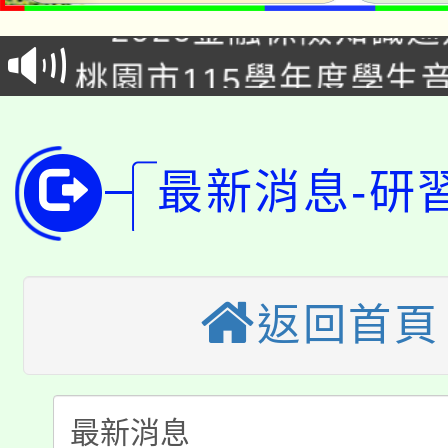
「2026金融保險知識
代理(課)教師甄選結果(
桃園市115學年度學生
車」活動
公告本校115學年度第
生本土語及新住民語歌
公告本校115學年度第
代理(課)教師甄選結果(
最新消息-研
轉知中國文化大學推廣
代理(課)教師甄選結果(
轉知苗栗縣政府辦理11
《TA101》溝通分析
桃園市115學年度學生
縣市「校園短影音徵選
返回首頁
程，歡迎學生輔導中心
「桃園市補助參觀特色
要點
門員」簡章及活動海報
心理、諮商輔導、社會
115年度「教育部表揚
展演活動實施計畫」
踴躍報名參加。
系所師生報名參加。