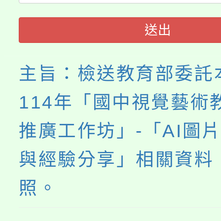
者。
115年食農教育專業人
會
送出
程
主旨：檢送教育部委託
114年「國中視覺藝術
推廣工作坊」-「AI圖
與經驗分享」相關資料
照。