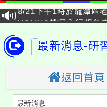
8/21下午1時於龍潭區
場熱烈登場!
YOUNG桃局內行報名
徵才活動。
8月14至27日，桃園
局官網。
115年桃園市運動會8/1
最新消息-研
開!
桃園市低收入戶享有免
田徑場及游泳池舉行。
大園自造教育及科技中心
視費優惠，中低收入戶
返回首頁
大溪自造教育及科技中心
份教師增能研習
半價優惠，詳情可洽有
淨零綠生活教案入校路
份教師研習
者。
115年食農教育專業人
會