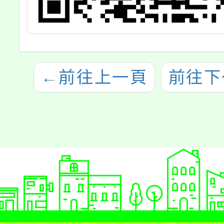
←
前往上一頁
前往下