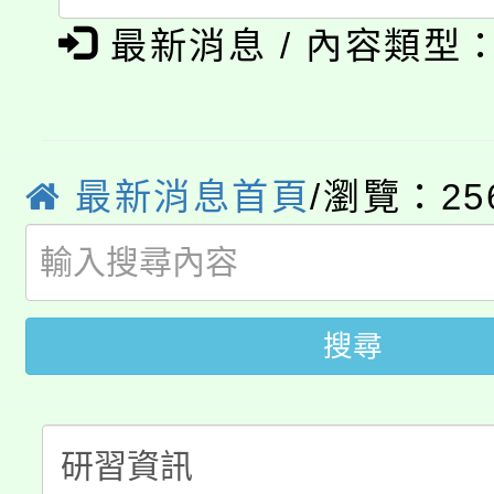
「本色祭」8/29、30
程
最新消息 / 內容類型
8/21下午1時於龍潭區
場熱烈登場!
YOUNG桃局內行報名
徵才活動。
最新消息首頁
/瀏覽：25
8月14至27日，桃園
局官網。
115年桃園市運動會8/1
開!
桃園市低收入戶享有免
田徑場及游泳池舉行。
搜尋
大園自造教育及科技中心
視費優惠，中低收入戶
大溪自造教育及科技中心
份教師增能研習
半價優惠，詳情可洽有
淨零綠生活教案入校路
份教師研習