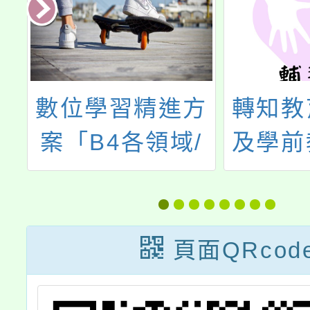
中
數位學習精進方
轉知教
精
案「B4各領域/
及學前
、
科目數位教學工
命教育
工
作坊-自然領域
中心(L
研
(多元評量導入探
於112
頁面QRcod
究教學教案競賽
月辦理