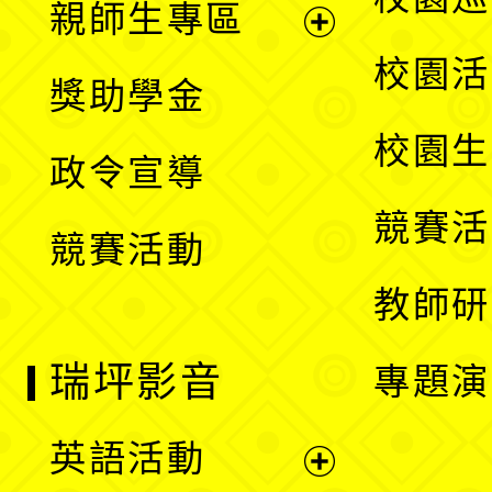
親師生專區
單
開
展
校園活
獎助學金
選
開
校園生
政令宣導
單
選
競賽活
競賽活動
單
教師研
瑞坪影音
專題演
英語活動