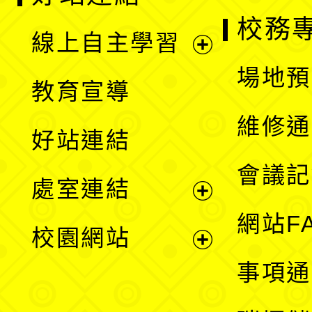
校務
線上自主學習
展
場地預
教育宣導
開
維修通
好站連結
選
會議記
處室連結
單
展
網站F
校園網站
開
展
事項通
選
開