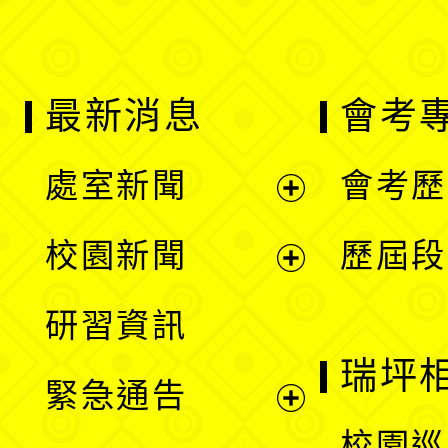
最新消息
會考
處室新聞
會考歷
展
校園新聞
歷屆段
開
展
研習資訊
選
開
瑞坪
緊急通告
單
選
展
校園巡