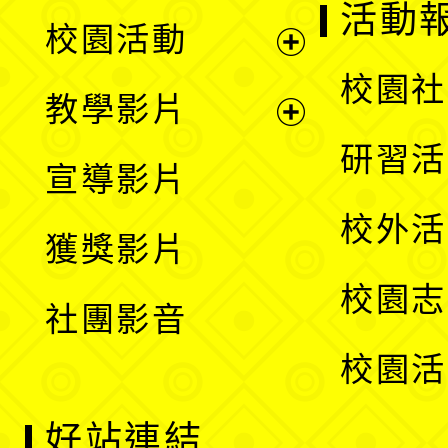
展
活動
校園活動
開
展
校園社
教學影片
選
開
展
研習活
宣導影片
單
選
開
校外活
獲獎影片
單
選
校園志
社團影音
單
校園活
好站連結