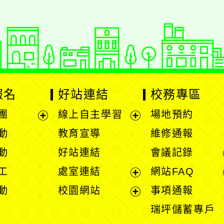
報名
好站連結
校務專區
團
線上自主學習
場地預約
展
展
動
教育宣導
維修通報
開
開
動
好站連結
會議記錄
選
選
工
處室連結
網站FAQ
單
單
展
動
校園網站
事項通報
開
展
瑞坪儲蓄專戶
選
開