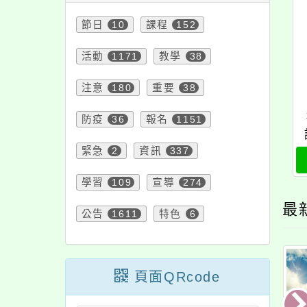
節日
10
課程
152
活動
1171
教學
38
注意
180
重要
38
防疫
36
報名
1151
緊急
2
資訊
337
學習
109
宣導
274
最
公告
1611
特色
6
頁面QRcode