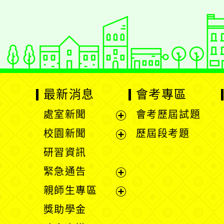
最新消息
會考專區
處室新聞
會考歷屆試題
展
校園新聞
歷屆段考題
開
展
研習資訊
選
開
緊急通告
單
選
展
親師生專區
單
開
展
獎助學金
選
開