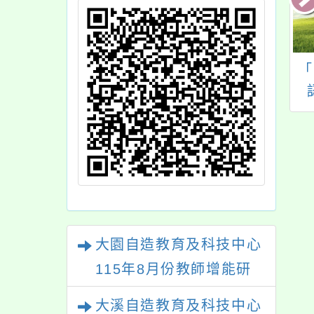
北教育大學辦理
主旨：有關本校辦理
「
13年數位教學講師
「114學年度書法教學
計畫」系列課程-
師資專業成長課程研
位教學分享共備工
習」，詳如說明，請
作坊與線上講座
查照。
大園自造教育及科技中心
115年8月份教師增能研
習
大溪自造教育及科技中心