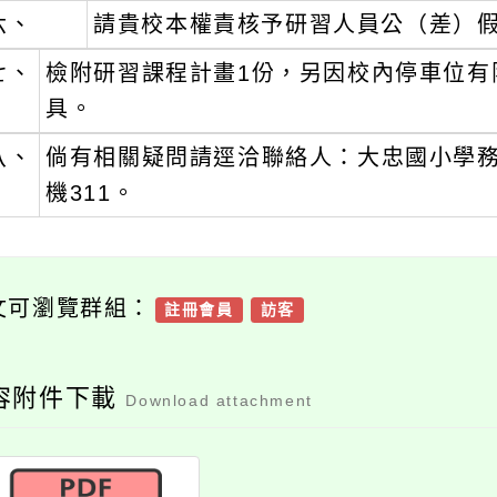
六、
請貴校本權責核予研習人員公（差）
七、
檢附研習課程計畫1份，另因校內停車位有
具。
八、
倘有相關疑問請逕洽聯絡人：大忠國小學務處曾
機311。
文可瀏覽群組：
註冊會員
訪客
容附件下載
Download attachment