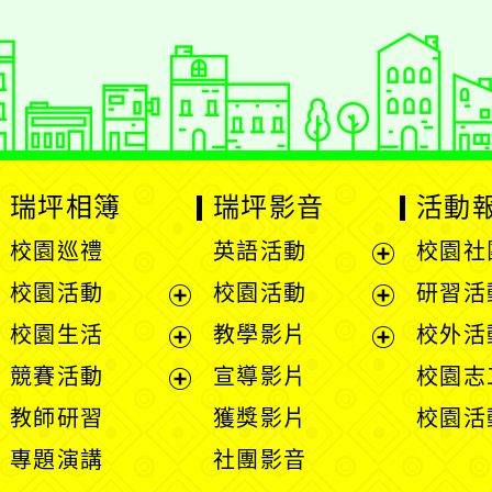
瑞坪相簿
瑞坪影音
活動
校園巡禮
英語活動
校園社
展
校園活動
校園活動
研習活
開
展
展
校園生活
教學影片
校外活
選
開
開
展
展
競賽活動
宣導影片
校園志
單
選
選
開
開
展
教師研習
獲獎影片
校園活
單
單
選
選
開
專題演講
社團影音
單
單
選