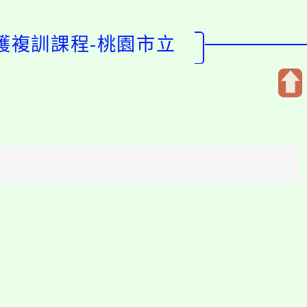
護複訓課程-桃園市立
開
啟
上
方
區
塊