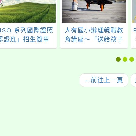
ISO 系列國際證照
大有國小辦理親職教
認證班」招生簡章
育講座～「送給孩子
最棒的禮物~自尊與自
信」，歡迎報名參
加。社區人士踴躍參
加。
←
前往上一頁