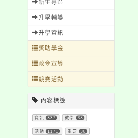
基礎培訓工作坊」
新生專區
程表及報名表各1
升學輔導
份，歡迎報名。
升學資訊
獎助學金
政令宣導
競賽活動
內容標籤
資訊
337
教學
38
活動
1171
重要
38