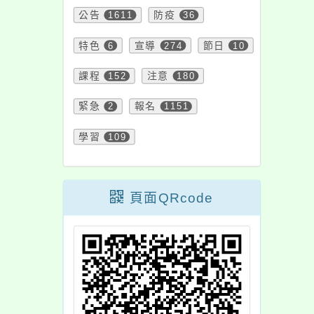
公告
1611
防疫
36
特色
6
宣導
274
節日
10
課程
152
注意
180
緊急
2
報名
1151
學習
109
頁面QRcode