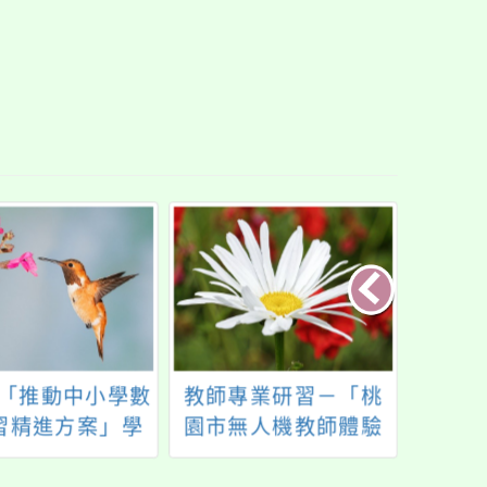
年「推動中小學數
教師專業研習－「桃
楊光
習精進方案」學
園市無人機教師體驗
扎的靈
具教育訓練課程
營」112學年第二場
少年