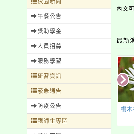
校園新聞
內文
午餐公告
獎助學金
最新
人員招募
服務學習
研習資訊
緊急通告
防疫公告
園市政府教育局委
2026國中及高中職教
樹木
青溪國小辦理本市
師雜糧食農教育示範
親師生專區
4年度「SEL種子教
課程研習