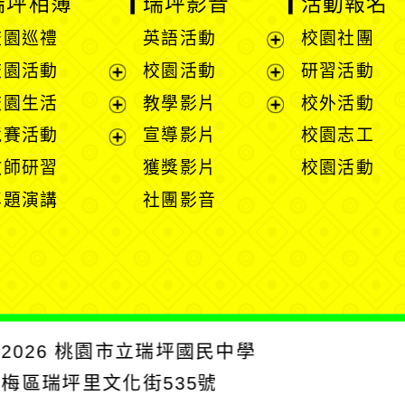
瑞坪相簿
瑞坪影音
活動報名
校園巡禮
英語活動
校園社團
展
校園活動
校園活動
研習活動
開
展
展
校園生活
教學影片
校外活動
選
開
開
展
展
競賽活動
宣導影片
校園志工
單
選
選
開
開
展
教師研習
獲獎影片
校園活動
單
單
選
選
開
專題演講
社團影音
單
單
選
單
2026
桃園市立瑞坪國民中學
楊梅區瑞坪里文化街535號