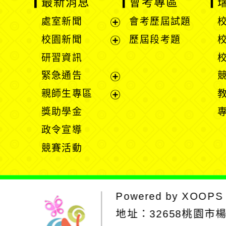
最新消息
會考專區
處室新聞
會考歷屆試題
展
校園新聞
歷屆段考題
開
展
研習資訊
選
開
緊急通告
單
選
展
親師生專區
單
開
展
獎助學金
選
開
政令宣導
單
選
競賽活動
單
Powered by
XOOPS
地址：
32658桃園市