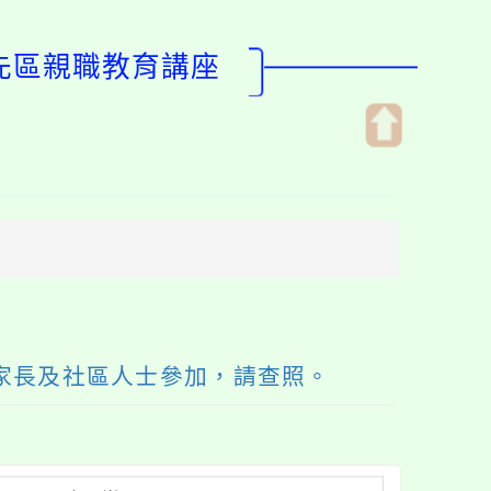
優先區親職教育講座
開
啟
上
方
區
塊
家長及社區人士參加，請查照。