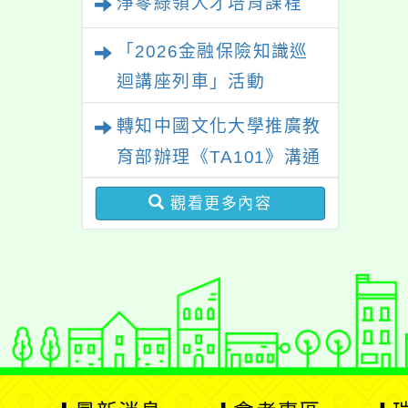
淨零綠領人才培育課程
「2026金融保險知識巡
迴講座列車」活動
轉知中國文化大學推廣教
育部辦理《TA101》溝通
分析基礎認證課程，歡迎
觀看更多內容
學生輔導中心人員，以及
心理、諮商輔導、社會工
作等相關系所師生報名參
加。