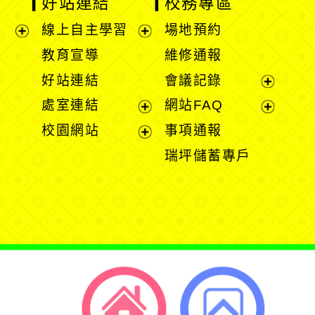
好站連結
校務專區
線上自主學習
場地預約
展
展
教育宣導
維修通報
開
開
好站連結
會議記錄
選
選
展
處室連結
網站FAQ
單
單
開
展
展
校園網站
事項通報
選
開
開
展
瑞坪儲蓄專戶
單
選
選
開
單
單
選
單