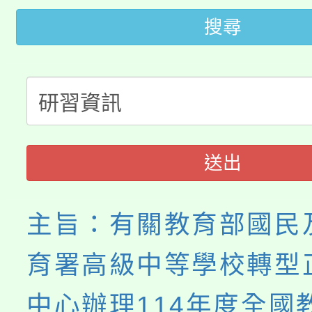
桃園市115學年度學生
車」活動
搜尋
公告本校115學年度第
生本土語及新住民語歌
公告本校115學年度第
代理(課)教師甄選結果(
轉知中國文化大學推廣
代理(課)教師甄選結果(
《TA101》溝通分析
送出
程，歡迎學生輔導中心
主旨：有關教育部國民
心理、諮商輔導、社會
育署高級中等學校轉型
系所師生報名參加。
中心辦理114年度全國