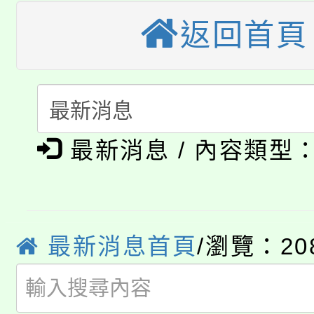
公告本校115學年度第
生本土語及新住民語歌
返回首頁
公告本校115學年度第
代理(課)教師甄選結果(
轉知中國文化大學推廣
代理(課)教師甄選結果(
淨零綠生活教案入校路
《TA101》溝通分析
最新消息 / 內容類型
115年食農教育專業人
會
程，歡迎學生輔導中心
學期銜接期間理賠案件
程
心理、諮商輔導、社會
淨零綠領人才培育課程
學籍身 分審查程序及
系所師生報名參加。
最新消息首頁
/瀏覽：20
公告本校115學年度第1
版
「2026金融保險知識
代理(課)教師甄選結果(