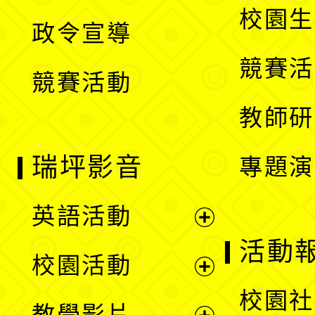
開
校園生
政令宣導
單
選
競賽活
競賽活動
單
教師研
瑞坪影音
專題演
英語活動
展
活動
校園活動
開
展
校園社
教學影片