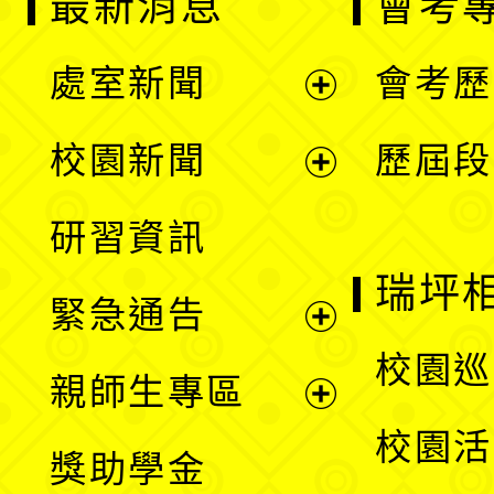
最新消息
會考
處室新聞
會考歷
展
校園新聞
歷屆段
開
展
研習資訊
選
開
瑞坪
緊急通告
單
選
展
校園巡
親師生專區
單
開
展
校園活
獎助學金
選