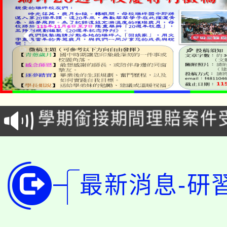
淨零綠生活教案入校路
115年食農教育專業人
會
學期銜接期間理賠案件
程
淨零綠領人才培育課程
學籍身 分審查程序及
公告本校115學年度第1
版
最新消息-研
「2026金融保險知識
代理(課)教師甄選結果(
桃園市115學年度學生
車」活動