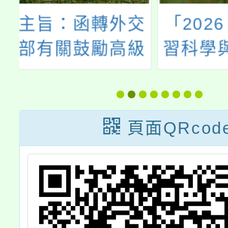
交
「2026 K-12學
轉知楊
級
習科學與教育創
理「1
學
新研討會」
教育優
領
教育
習
案，歡
頁面QRcod
平
職員工
旅
社區人
詳如說
鼓