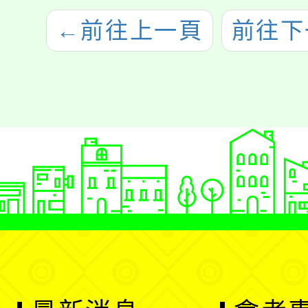
←
前往上一頁
前往下