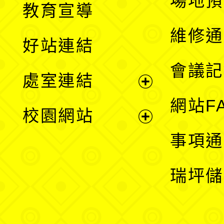
場地預
教育宣導
開
維修通
好站連結
選
會議記
處室連結
單
展
網站F
校園網站
開
展
事項通
選
開
瑞坪儲
單
選