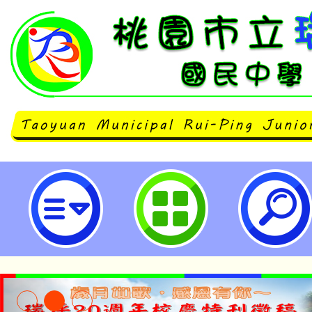
主旨：有關教育部國民及學前教育
轉型正義資源中心辦理114年度全
「阿里山鄒族史蹟踏查初階課程」
鼓勵貴校踴躍參與，請查照。-桃園
學