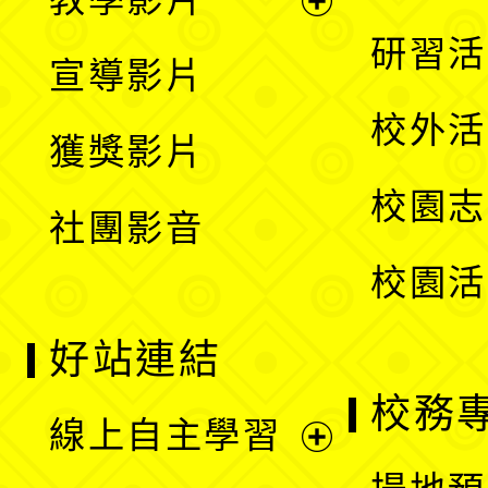
選
開
展
研習活
宣導影片
單
選
開
校外活
獲獎影片
單
選
校園志
社團影音
單
校園活
好站連結
校務
線上自主學習
展